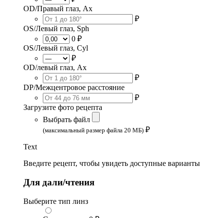
OD/Правый глаз, Ax
₽
OS/Левый глаз, Sph
0 ₽
OS/Левый глаз, Cyl
₽
OD/левый глаз, Ax
₽
DP/Межцентровое расстояние
₽
Загрузите фото рецепта
Выбрать файл
₽
(максимальный размер файла 20 МБ)
Text
Введите рецепт, чтобы увидеть доступные варианты
Для дали/чтения
Выберите тип линз