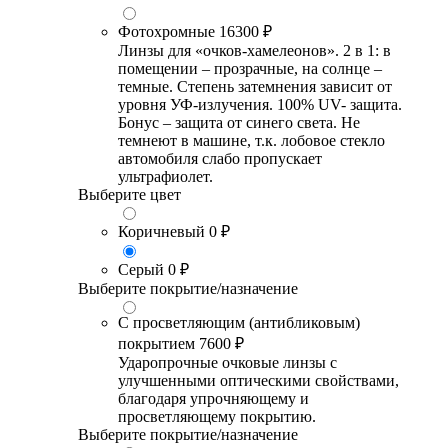
Фотохромные
16300 ₽
Линзы для «очков-хамелеонов». 2 в 1: в
помещении – прозрачные, на солнце –
темные. Степень затемнения зависит от
уровня УФ-излучения. 100% UV- защита.
Бонус – защита от синего света. Не
темнеют в машине, т.к. лобовое стекло
автомобиля слабо пропускает
ультрафиолет.
Выберите цвет
Коричневый
0 ₽
Серый
0 ₽
Выберите покрытие/назначение
С просветляющим (антибликовым)
покрытием
7600 ₽
Ударопрочные очковые линзы с
улучшенными оптическими свойствами,
благодаря упрочняющему и
просветляющему покрытию.
Выберите покрытие/назначение