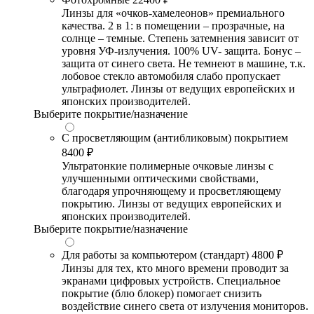
Линзы для «очков-хамелеонов» премиального
качества. 2 в 1: в помещении – прозрачные, на
солнце – темные. Степень затемнения зависит от
уровня УФ-излучения. 100% UV- защита. Бонус –
защита от синего света. Не темнеют в машине, т.к.
лобовое стекло автомобиля слабо пропускает
ультрафиолет. Линзы от ведущих европейских и
японских производителей.
Выберите покрытие/назначение
С просветляющим (антибликовым) покрытием
8400 ₽
Ультратонкие полимерные очковые линзы с
улучшенными оптическими свойствами,
благодаря упрочняющему и просветляющему
покрытию. Линзы от ведущих европейских и
японских производителей.
Выберите покрытие/назначение
Для работы за компьютером (стандарт)
4800 ₽
Линзы для тех, кто много времени проводит за
экранами цифровых устройств. Специальное
покрытие (блю блокер) помогает снизить
воздействие синего света от излучения мониторов.