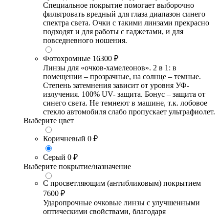
Специальное покрытие помогает выборочно
фильтровать вредный для глаза диапазон синего
спектра света. Очки с такими линзами прекрасно
подходят и для работы с гаджетами, и для
повседневного ношения.
Фотохромные
16300 ₽
Линзы для «очков-хамелеонов». 2 в 1: в
помещении – прозрачные, на солнце – темные.
Степень затемнения зависит от уровня УФ-
излучения. 100% UV- защита. Бонус – защита от
синего света. Не темнеют в машине, т.к. лобовое
стекло автомобиля слабо пропускает ультрафиолет.
Выберите цвет
Коричневый
0 ₽
Серый
0 ₽
Выберите покрытие/назначение
С просветляющим (антибликовым) покрытием
7600 ₽
Ударопрочные очковые линзы с улучшенными
оптическими свойствами, благодаря