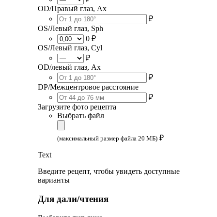
OD/Правый глаз, Ax
₽
OS/Левый глаз, Sph
0 ₽
OS/Левый глаз, Cyl
₽
OD/левый глаз, Ax
₽
DP/Межцентровое расстояние
₽
Загрузите фото рецепта
Выбрать файл
₽
(максимальный размер файла 20 МБ)
Text
Введите рецепт, чтобы увидеть доступные
варианты
Для дали/чтения