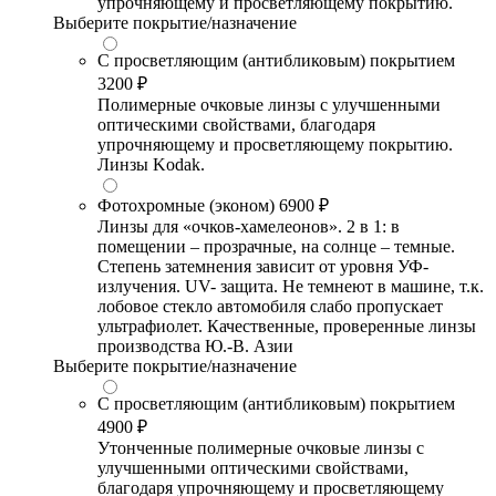
упрочняющему и просветляющему покрытию.
Выберите покрытие/назначение
С просветляющим (антибликовым) покрытием
3200 ₽
Полимерные очковые линзы с улучшенными
оптическими свойствами, благодаря
упрочняющему и просветляющему покрытию.
Линзы Kodak.
Фотохромные (эконом)
6900 ₽
Линзы для «очков-хамелеонов». 2 в 1: в
помещении – прозрачные, на солнце – темные.
Степень затемнения зависит от уровня УФ-
излучения. UV- защита. Не темнеют в машине, т.к.
лобовое стекло автомобиля слабо пропускает
ультрафиолет. Качественные, проверенные линзы
производства Ю.-В. Азии
Выберите покрытие/назначение
С просветляющим (антибликовым) покрытием
4900 ₽
Утонченные полимерные очковые линзы с
улучшенными оптическими свойствами,
благодаря упрочняющему и просветляющему