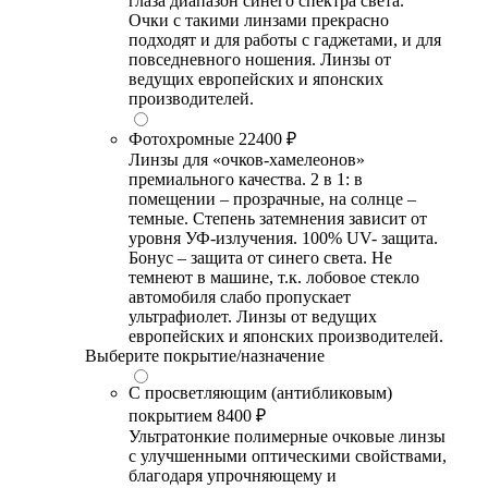
глаза диапазон синего спектра света.
Очки с такими линзами прекрасно
подходят и для работы с гаджетами, и для
повседневного ношения. Линзы от
ведущих европейских и японских
производителей.
Фотохромные
22400 ₽
Линзы для «очков-хамелеонов»
премиального качества. 2 в 1: в
помещении – прозрачные, на солнце –
темные. Степень затемнения зависит от
уровня УФ-излучения. 100% UV- защита.
Бонус – защита от синего света. Не
темнеют в машине, т.к. лобовое стекло
автомобиля слабо пропускает
ультрафиолет. Линзы от ведущих
европейских и японских производителей.
Выберите покрытие/назначение
С просветляющим (антибликовым)
покрытием
8400 ₽
Ультратонкие полимерные очковые линзы
с улучшенными оптическими свойствами,
благодаря упрочняющему и