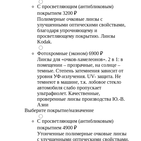
С просветляющим (антибликовым)
покрытием
3200 ₽
Полимерные очковые линзы с
улучшенными оптическими свойствами,
благодаря упрочняющему и
просветляющему покрытию. Линзы
Kodak.
Фотохромные (эконом)
6900 ₽
Линзы для «очков-хамелеонов». 2 в 1: в
помещении – прозрачные, на солнце –
темные. Степень затемнения зависит от
уровня УФ-излучения. UV- защита. Не
темнеют в машине, т.к. лобовое стекло
автомобиля слабо пропускает
ультрафиолет. Качественные,
проверенные линзы производства Ю.-В.
Азии
Выберите покрытие/назначение
С просветляющим (антибликовым)
покрытием
4900 ₽
Утонченные полимерные очковые линзы
с улучшенными оптическими свойствами,