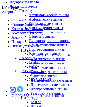
Подарочная карта
Линзы для очков
Категории
По типу
Акции
Астигматические линзы
Асферические линзы
Оправы
Бифокальные линзы
Солнцезащитные очки
Для вождения линзы
Контактные линзы
Компьютерные линзы
Аксессуары и уход
Офисные линзы
Акции
Поляризационные линзы
Подарочная карта
Призматические линзы
Линзы для очков
Прогрессивные линзы
По типу
Разгрузочные линзы
Астигматические линзы
По бренду
Асферические линзы
Essilor
Бифокальные линзы
HOYA
Для вождения линзы
Детские линзы
Компьютерные линзы
Stellest
Офисные линзы
MiYOSMART
Поляризационные линзы
Призматические линзы
Прогрессивные линзы
Разгрузочные линзы
+7 (800) 555-27-04
заказать звонок
По бренду
Essilor
HOYA