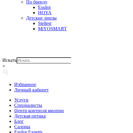
По бренду
Essilor
HOYA
Детские линзы
Stellest
MiYOSMART
Искать
×
Избранное
Личный кабинет
Услуги
Специалисты
Центр контроля миопии
Детская оптика
Блог
Салоны
Essilor Experts