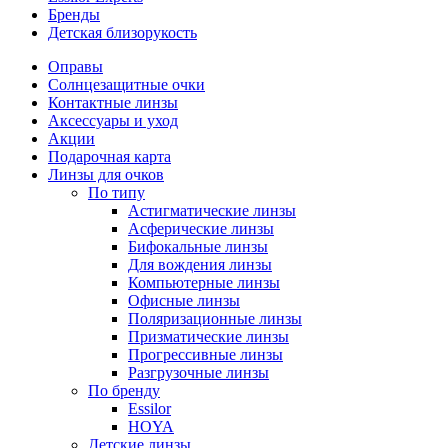
Бренды
Детская близорукость
Оправы
Солнцезащитные очки
Контактные линзы
Аксессуары и уход
Акции
Подарочная карта
Линзы для очков
По типу
Астигматические линзы
Асферические линзы
Бифокальные линзы
Для вождения линзы
Компьютерные линзы
Офисные линзы
Поляризационные линзы
Призматические линзы
Прогрессивные линзы
Разгрузочные линзы
По бренду
Essilor
HOYA
Детские линзы