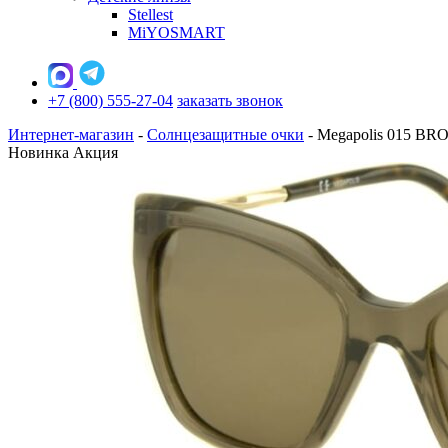
Stellest
MiYOSMART
+7 (800) 555-27-04
заказать звонок
Интернет-магазин
-
Солнцезащитные очки
-
Megapolis 015 BRO
Новинка
Акция