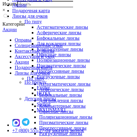
Искать
Акции
×
Подарочная карта
Линзы для очков
По типу
Категории
Астигматические линзы
Акции
Асферические линзы
Бифокальные линзы
Оправы
Для вождения линзы
Солнцезащитные очки
Компьютерные линзы
Контактные линзы
Офисные линзы
Аксессуары и уход
Поляризационные линзы
Акции
Призматические линзы
Подарочная карта
Прогрессивные линзы
Линзы для очков
Разгрузочные линзы
По типу
По бренду
Астигматические линзы
Essilor
Асферические линзы
HOYA
Бифокальные линзы
Детские линзы
Для вождения линзы
Stellest
Компьютерные линзы
MiYOSMART
Офисные линзы
Поляризационные линзы
Призматические линзы
Прогрессивные линзы
+7 (800) 555-27-04
заказать звонок
Разгрузочные линзы