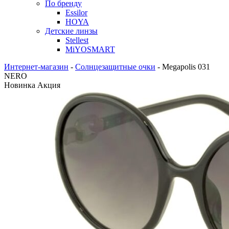
По бренду
Essilor
HOYA
Детские линзы
Stellest
MiYOSMART
Интернет-магазин
-
Солнцезащитные очки
-
Megapolis 031
NERO
Новинка
Акция