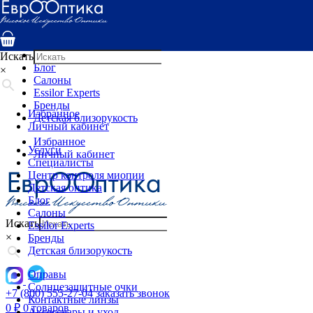
Услуги
Специалисты
Центр контроля миопии
Детская оптика
Искать
Блог
×
Салоны
Essilor Experts
Бренды
Избранное
Детская близорукость
Личный кабинет
Избранное
Услуги
Личный кабинет
Специалисты
Центр контроля миопии
Детская оптика
Блог
Салоны
Искать
Essilor Experts
×
Бренды
Детская близорукость
Оправы
Солнцезащитные очки
+7 (800) 555-27-04
заказать звонок
Контактные линзы
0
₽
0 товаров
Аксессуары и уход