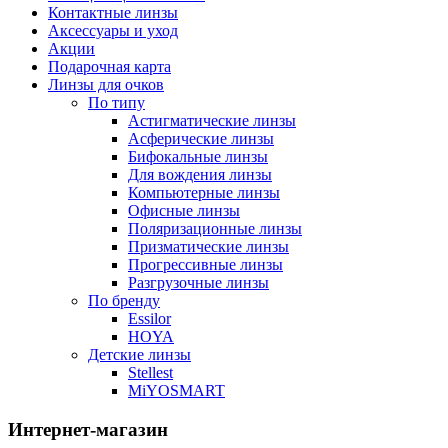
Контактные линзы
Аксессуары и уход
Акции
Подарочная карта
Линзы для очков
По типу
Астигматические линзы
Асферические линзы
Бифокальные линзы
Для вождения линзы
Компьютерные линзы
Офисные линзы
Поляризационные линзы
Призматические линзы
Прогрессивные линзы
Разгрузочные линзы
По бренду
Essilor
HOYA
Детские линзы
Stellest
MiYOSMART
Интернет-магазин