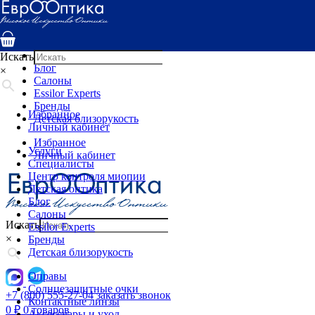
Услуги
Специалисты
Центр контроля миопии
Детская оптика
Искать
Блог
×
Салоны
Essilor Experts
Бренды
Избранное
Детская близорукость
Личный кабинет
Избранное
Услуги
Личный кабинет
Специалисты
Центр контроля миопии
Детская оптика
Блог
Салоны
Искать
Essilor Experts
×
Бренды
Детская близорукость
Оправы
Солнцезащитные очки
+7 (800) 555-27-04
заказать звонок
Контактные линзы
0
₽
0 товаров
Аксессуары и уход