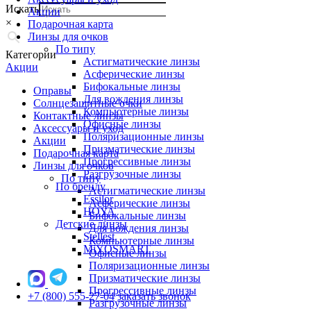
Искать
Акции
×
Подарочная карта
Линзы для очков
По типу
Категории
Астигматические линзы
Акции
Асферические линзы
Бифокальные линзы
Оправы
Для вождения линзы
Солнцезащитные очки
Компьютерные линзы
Контактные линзы
Офисные линзы
Аксессуары и уход
Поляризационные линзы
Акции
Призматические линзы
Подарочная карта
Прогрессивные линзы
Линзы для очков
Разгрузочные линзы
По типу
По бренду
Астигматические линзы
Essilor
Асферические линзы
HOYA
Бифокальные линзы
Детские линзы
Для вождения линзы
Stellest
Компьютерные линзы
MiYOSMART
Офисные линзы
Поляризационные линзы
Призматические линзы
Прогрессивные линзы
+7 (800) 555-27-04
заказать звонок
Разгрузочные линзы