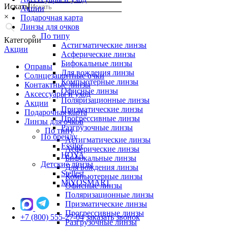
Искать
Акции
×
Подарочная карта
Линзы для очков
По типу
Категории
Астигматические линзы
Акции
Асферические линзы
Бифокальные линзы
Оправы
Для вождения линзы
Солнцезащитные очки
Компьютерные линзы
Контактные линзы
Офисные линзы
Аксессуары и уход
Поляризационные линзы
Акции
Призматические линзы
Подарочная карта
Прогрессивные линзы
Линзы для очков
Разгрузочные линзы
По типу
По бренду
Астигматические линзы
Essilor
Асферические линзы
HOYA
Бифокальные линзы
Детские линзы
Для вождения линзы
Stellest
Компьютерные линзы
MiYOSMART
Офисные линзы
Поляризационные линзы
Призматические линзы
Прогрессивные линзы
+7 (800) 555-27-04
заказать звонок
Разгрузочные линзы