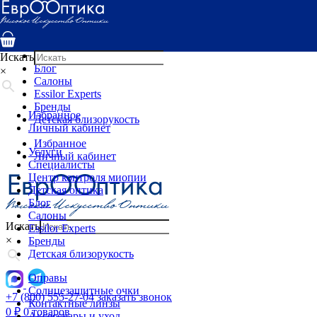
Услуги
Специалисты
Центр контроля миопии
Детская оптика
Искать
Блог
×
Салоны
Essilor Experts
Бренды
Избранное
Детская близорукость
Личный кабинет
Избранное
Услуги
Личный кабинет
Специалисты
Центр контроля миопии
Детская оптика
Блог
Салоны
Искать
Essilor Experts
×
Бренды
Детская близорукость
Оправы
Солнцезащитные очки
+7 (800) 555-27-04
заказать звонок
Контактные линзы
0
₽
0 товаров
Аксессуары и уход