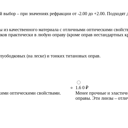
ыбор – при значениях рефракции от -2.00 до +2.00. Подходят д
зы из качественного материала с отличными оптическими свойст
очков практически в любую оправу (кроме оправ нестандартных 
луободковых (на леске) и тонких титановых оправ.
1.6
0 ₽
кими оптическими свойствами.
Менее прочные и эластичн
оправы. Эти линзы – отли