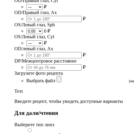
OD/Правый глаз, Cyl
₽
OD/Правый глаз, Ax
₽
OS/Левый глаз, Sph
0 ₽
OS/Левый глаз, Cyl
₽
OD/левый глаз, Ax
₽
DP/Межцентровое расстояние
₽
Загрузите фото рецепта
Выбрать файл
(м
Text
Введите рецепт, чтобы увидеть доступные варианты
Для дали/чтения
Выберите тип линз