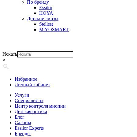
По бренду
Essilor
HOYA
Детские линзы
Stellest
MiYOSMART
Искать
×
Избранное
Личный кабинет
Услуги
Специалисты
Центр контроля миопии
Детская оптика
Блог
Салоны
Essilor Experts
Бренды