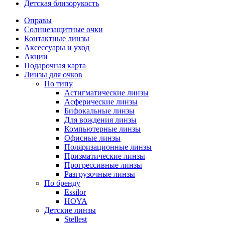
Детская близорукость
Оправы
Солнцезащитные очки
Контактные линзы
Аксессуары и уход
Акции
Подарочная карта
Линзы для очков
По типу
Астигматические линзы
Асферические линзы
Бифокальные линзы
Для вождения линзы
Компьютерные линзы
Офисные линзы
Поляризационные линзы
Призматические линзы
Прогрессивные линзы
Разгрузочные линзы
По бренду
Essilor
HOYA
Детские линзы
Stellest