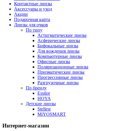
Контактные линзы
Аксессуары и уход
Акции
Подарочная карта
Линзы для очков
По типу
Астигматические линзы
Асферические линзы
Бифокальные линзы
Для вождения линзы
Компьютерные линзы
Офисные линзы
Поляризационные линзы
Призматические линзы
Прогрессивные линзы
Разгрузочные линзы
По бренду
Essilor
HOYA
Детские линзы
Stellest
MiYOSMART
Интернет-магазин