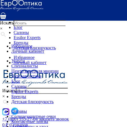
Услуги
Специалисты
Центр контроля миопии
Детская оптика
Искать
Блог
×
Салоны
Essilor Experts
Бренды
Избранное
Детская близорукость
Личный кабинет
Избранное
Услуги
Личный кабинет
Специалисты
Центр контроля миопии
Детская оптика
Блог
Салоны
Искать
Essilor Experts
×
Бренды
Детская близорукость
Оправы
Солнцезащитные очки
+7 (800) 555-27-04
заказать звонок
Контактные линзы
0
₽
0 товаров
Аксессуары и уход