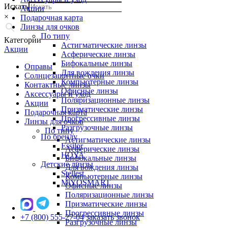
Искать
Акции
×
Подарочная карта
Линзы для очков
По типу
Категории
Астигматические линзы
Акции
Асферические линзы
Бифокальные линзы
Оправы
Для вождения линзы
Солнцезащитные очки
Компьютерные линзы
Контактные линзы
Офисные линзы
Аксессуары и уход
Поляризационные линзы
Акции
Призматические линзы
Подарочная карта
Прогрессивные линзы
Линзы для очков
Разгрузочные линзы
По типу
По бренду
Астигматические линзы
Essilor
Асферические линзы
HOYA
Бифокальные линзы
Детские линзы
Для вождения линзы
Stellest
Компьютерные линзы
MiYOSMART
Офисные линзы
Поляризационные линзы
Призматические линзы
Прогрессивные линзы
+7 (800) 555-27-04
заказать звонок
Разгрузочные линзы