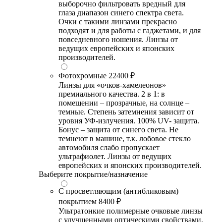
выборочно фильтровать вредный для
глаза диапазон синего спектра света.
Очки с такими линзами прекрасно
подходят и для работы с гаджетами, и для
повседневного ношения. Линзы от
ведущих европейских и японских
производителей.
Фотохромные
22400 ₽
Линзы для «очков-хамелеонов»
премиального качества. 2 в 1: в
помещении – прозрачные, на солнце –
темные. Степень затемнения зависит от
уровня УФ-излучения. 100% UV- защита.
Бонус – защита от синего света. Не
темнеют в машине, т.к. лобовое стекло
автомобиля слабо пропускает
ультрафиолет. Линзы от ведущих
европейских и японских производителей.
Выберите покрытие/назначение
С просветляющим (антибликовым)
покрытием
8400 ₽
Ультратонкие полимерные очковые линзы
с улучшенными оптическими свойствами,