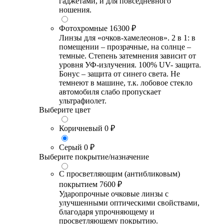
гаджетами, и для повседневного
ношения.
Фотохромные
16300 ₽
Линзы для «очков-хамелеонов». 2 в 1: в
помещении – прозрачные, на солнце –
темные. Степень затемнения зависит от
уровня УФ-излучения. 100% UV- защита.
Бонус – защита от синего света. Не
темнеют в машине, т.к. лобовое стекло
автомобиля слабо пропускает
ультрафиолет.
Выберите цвет
Коричневый
0 ₽
Серый
0 ₽
Выберите покрытие/назначение
С просветляющим (антибликовым)
покрытием
7600 ₽
Ударопрочные очковые линзы с
улучшенными оптическими свойствами,
благодаря упрочняющему и
просветляющему покрытию.