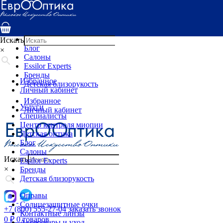
Услуги
Специалисты
Центр контроля миопии
Детская оптика
Искать
Блог
×
Салоны
Essilor Experts
Бренды
Избранное
Детская близорукость
Личный кабинет
Избранное
Услуги
Личный кабинет
Специалисты
Центр контроля миопии
Детская оптика
Блог
Салоны
Искать
Essilor Experts
×
Бренды
Детская близорукость
Оправы
Солнцезащитные очки
+7 (800) 555-27-04
заказать звонок
Контактные линзы
0
₽
0 товаров
Аксессуары и уход