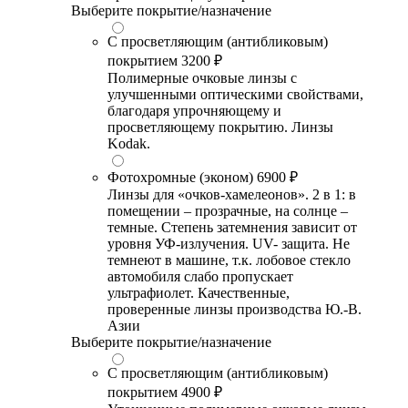
Выберите покрытие/назначение
С просветляющим (антибликовым)
покрытием
3200 ₽
Полимерные очковые линзы с
улучшенными оптическими свойствами,
благодаря упрочняющему и
просветляющему покрытию. Линзы
Kodak.
Фотохромные (эконом)
6900 ₽
Линзы для «очков-хамелеонов». 2 в 1: в
помещении – прозрачные, на солнце –
темные. Степень затемнения зависит от
уровня УФ-излучения. UV- защита. Не
темнеют в машине, т.к. лобовое стекло
автомобиля слабо пропускает
ультрафиолет. Качественные,
проверенные линзы производства Ю.-В.
Азии
Выберите покрытие/назначение
С просветляющим (антибликовым)
покрытием
4900 ₽