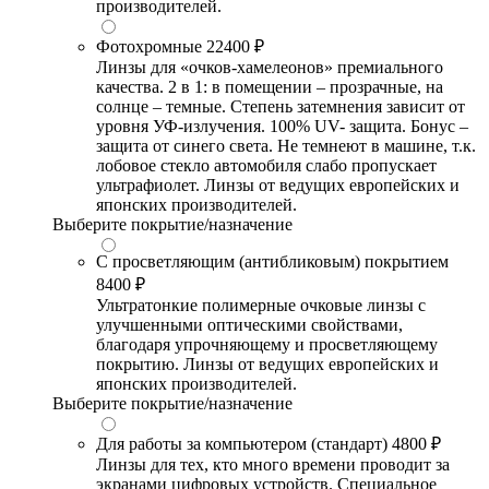
производителей.
Фотохромные
22400 ₽
Линзы для «очков-хамелеонов» премиального
качества. 2 в 1: в помещении – прозрачные, на
солнце – темные. Степень затемнения зависит от
уровня УФ-излучения. 100% UV- защита. Бонус –
защита от синего света. Не темнеют в машине, т.к.
лобовое стекло автомобиля слабо пропускает
ультрафиолет. Линзы от ведущих европейских и
японских производителей.
Выберите покрытие/назначение
С просветляющим (антибликовым) покрытием
8400 ₽
Ультратонкие полимерные очковые линзы с
улучшенными оптическими свойствами,
благодаря упрочняющему и просветляющему
покрытию. Линзы от ведущих европейских и
японских производителей.
Выберите покрытие/назначение
Для работы за компьютером (стандарт)
4800 ₽
Линзы для тех, кто много времени проводит за
экранами цифровых устройств. Специальное