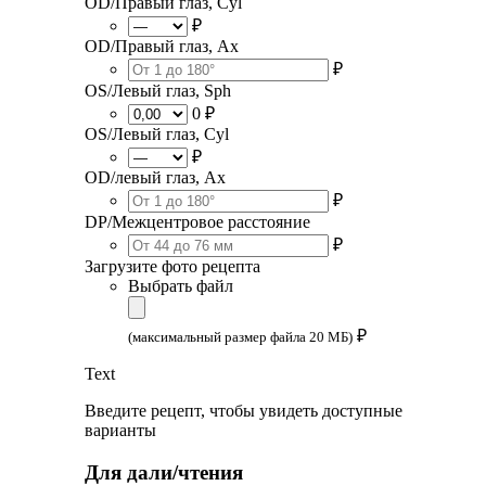
OD/Правый глаз, Cyl
₽
OD/Правый глаз, Ax
₽
OS/Левый глаз, Sph
0 ₽
OS/Левый глаз, Cyl
₽
OD/левый глаз, Ax
₽
DP/Межцентровое расстояние
₽
Загрузите фото рецепта
Выбрать файл
₽
(максимальный размер файла 20 МБ)
Text
Введите рецепт, чтобы увидеть доступные
варианты
Для дали/чтения