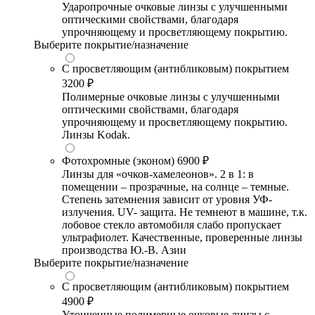
Ударопрочные очковые линзы с улучшенными
оптическими свойствами, благодаря
упрочняющему и просветляющему покрытию.
Выберите покрытие/назначение
С просветляющим (антибликовым) покрытием
3200 ₽
Полимерные очковые линзы с улучшенными
оптическими свойствами, благодаря
упрочняющему и просветляющему покрытию.
Линзы Kodak.
Фотохромные (эконом)
6900 ₽
Линзы для «очков-хамелеонов». 2 в 1: в
помещении – прозрачные, на солнце – темные.
Степень затемнения зависит от уровня УФ-
излучения. UV- защита. Не темнеют в машине, т.к.
лобовое стекло автомобиля слабо пропускает
ультрафиолет. Качественные, проверенные линзы
производства Ю.-В. Азии
Выберите покрытие/назначение
С просветляющим (антибликовым) покрытием
4900 ₽
Утонченные полимерные очковые линзы с