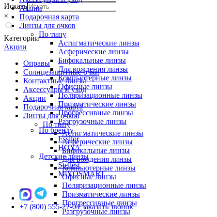
Искать
Акции
×
Подарочная карта
Линзы для очков
По типу
Категории
Астигматические линзы
Акции
Асферические линзы
Бифокальные линзы
Оправы
Для вождения линзы
Солнцезащитные очки
Компьютерные линзы
Контактные линзы
Офисные линзы
Аксессуары и уход
Поляризационные линзы
Акции
Призматические линзы
Подарочная карта
Прогрессивные линзы
Линзы для очков
Разгрузочные линзы
По типу
По бренду
Астигматические линзы
Essilor
Асферические линзы
HOYA
Бифокальные линзы
Детские линзы
Для вождения линзы
Stellest
Компьютерные линзы
MiYOSMART
Офисные линзы
Поляризационные линзы
Призматические линзы
Прогрессивные линзы
+7 (800) 555-27-04
заказать звонок
Разгрузочные линзы