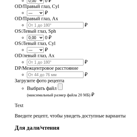
0 ₽
OD/Правый глаз, Cyl
₽
OD/Правый глаз, Ax
₽
OS/Левый глаз, Sph
0 ₽
OS/Левый глаз, Cyl
₽
OD/левый глаз, Ax
₽
DP/Межцентровое расстояние
₽
Загрузите фото рецепта
Выбрать файл
₽
(максимальный размер файла 20 МБ)
Text
Введите рецепт, чтобы увидеть доступные варианты
Для дали/чтения