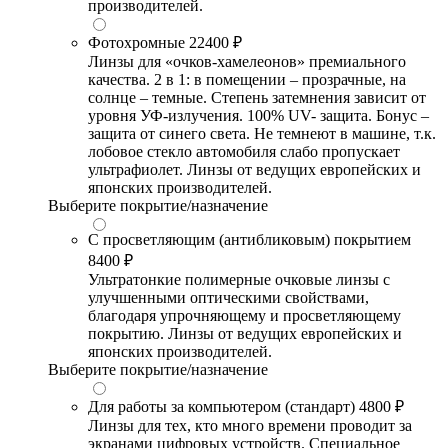
производителей.
Фотохромные
22400 ₽
Линзы для «очков-хамелеонов» премиального
качества. 2 в 1: в помещении – прозрачные, на
солнце – темные. Степень затемнения зависит от
уровня УФ-излучения. 100% UV- защита. Бонус –
защита от синего света. Не темнеют в машине, т.к.
лобовое стекло автомобиля слабо пропускает
ультрафиолет. Линзы от ведущих европейских и
японских производителей.
Выберите покрытие/назначение
С просветляющим (антибликовым) покрытием
8400 ₽
Ультратонкие полимерные очковые линзы с
улучшенными оптическими свойствами,
благодаря упрочняющему и просветляющему
покрытию. Линзы от ведущих европейских и
японских производителей.
Выберите покрытие/назначение
Для работы за компьютером (стандарт)
4800 ₽
Линзы для тех, кто много времени проводит за
экранами цифровых устройств. Специальное