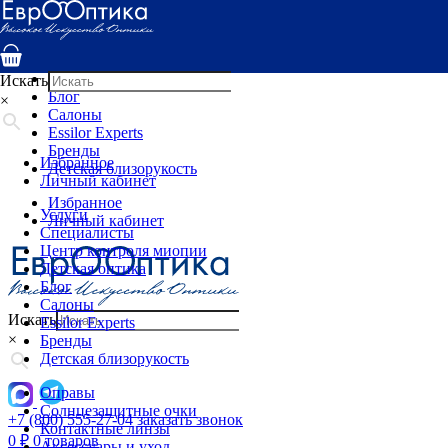
Услуги
Специалисты
Центр контроля миопии
Детская оптика
Искать
Блог
×
Салоны
Essilor Experts
Бренды
Избранное
Детская близорукость
Личный кабинет
Избранное
Услуги
Личный кабинет
Специалисты
Центр контроля миопии
Детская оптика
Блог
Салоны
Искать
Essilor Experts
×
Бренды
Детская близорукость
Оправы
Солнцезащитные очки
+7 (800) 555-27-04
заказать звонок
Контактные линзы
0
₽
0 товаров
Аксессуары и уход