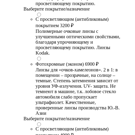
просветляющему покрытию.
Выберите покрытие/назначение
С просветляющим (антибликовым)
покрытием
3200 ₽
Полимерные очковые линзы с
улучшенными оптическими свойствами,
благодаря упрочняющему и
просветляющему покрытию. Линзы
Kodak.
Фотохромные (эконом)
6900 ₽
Линзы для «очков-хамелеонов». 2 в 1: в
помещении – прозрачные, на солнце –
темные. Степень затемнения зависит от
уровня УФ-излучения. UV- защита. Не
темнеют в машине, т.к. лобовое стекло
автомобиля слабо пропускает
ультрафиолет. Качественные,
проверенные линзы производства Ю.-В.
Азии
Выберите покрытие/назначение
С просветляющим (антибликовым)