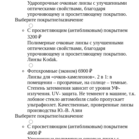
Ударопрочные очковые линзы с улучшенными
оптическими свойствами, благодаря
упрочняющему и просветляющему покрытию.
Выберите покрытие/назначение
С просветляющим (антибликовым) покрытием
3200 ₽
Полимерные очковые линзы с улучшенными
оптическими свойствами, благодаря
упрочняющему и просветляющему покрытию.
Линзы Kodak.
Фотохромные (эконом)
6900 ₽
Линзы для «очков-хамелеонов». 2 в 1: в
помещении – прозрачные, на солнце – темные.
Степень затемнения зависит от уровня УФ-
излучения. UV- защита. Не темнеют в машине, т.к.
лобовое стекло автомобиля слабо пропускает
ультрафиолет. Качественные, проверенные линзы
производства Ю.-В. Азии
Выберите покрытие/назначение
С просветляющим (антибликовым) покрытием
4900 ₽
Утонченные полимерные очковые линзы с