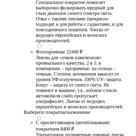
Специальное покрытие помогает
выборочно фильтровать вредный для
глаза диапазон синего спектра света.
Очки с такими линзами прекрасно
подходят и для работы с гаджетами, и для
повседневного ношения. Линзы от
ведущих европейских и японских
производителей.
Фотохромные
22400 ₽
Линзы для «очков-хамелеонов»
премиального качества. 2 в 1: в
помещении – прозрачные, на солнце –
темные. Степень затемнения зависит от
уровня УФ-излучения. 100% UV- защита.
Бонус – защита от синего света. Не
темнеют в машине, т.к. лобовое стекло
автомобиля слабо пропускает
ультрафиолет. Линзы от ведущих
европейских и японских производителей.
Выберите покрытие/назначение
С просветляющим (антибликовым)
покрытием
8400 ₽
Ультратонкие полимерные очковые линзы