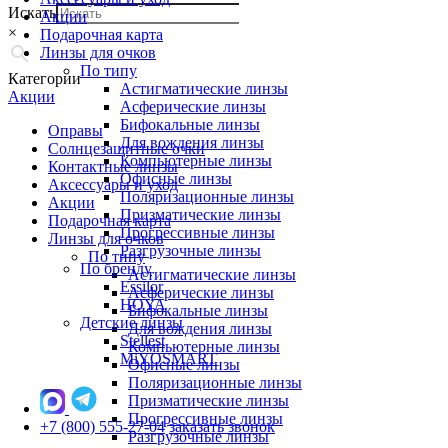
Искать
Акции
×
Подарочная карта
Линзы для очков
По типу
Категории
Астигматические линзы
Акции
Асферические линзы
Бифокальные линзы
Оправы
Для вождения линзы
Солнцезащитные очки
Компьютерные линзы
Контактные линзы
Офисные линзы
Аксессуары и уход
Поляризационные линзы
Акции
Призматические линзы
Подарочная карта
Прогрессивные линзы
Линзы для очков
Разгрузочные линзы
По типу
По бренду
Астигматические линзы
Essilor
Асферические линзы
HOYA
Бифокальные линзы
Детские линзы
Для вождения линзы
Stellest
Компьютерные линзы
MiYOSMART
Офисные линзы
Поляризационные линзы
Призматические линзы
Прогрессивные линзы
+7 (800) 555-27-04
заказать звонок
Разгрузочные линзы