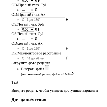
0 ₽
OD/Правый глаз, Cyl
₽
OD/Правый глаз, Ax
₽
OS/Левый глаз, Sph
0 ₽
OS/Левый глаз, Cyl
₽
OD/левый глаз, Ax
₽
DP/Межцентровое расстояние
₽
Загрузите фото рецепта
Выбрать файл
₽
(максимальный размер файла 20 МБ)
Text
Введите рецепт, чтобы увидеть доступные варианты
Для дали/чтения