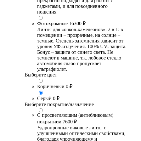
прекрасно подходят и для работы с
гаджетами, и для повседневного
ношения.
Фотохромные
16300 ₽
Линзы для «очков-хамелеонов». 2 в 1: в
помещении – прозрачные, на солнце –
темные. Степень затемнения зависит от
уровня УФ-излучения. 100% UV- защита.
Бонус – защита от синего света. Не
темнеют в машине, т.к. лобовое стекло
автомобиля слабо пропускает
ультрафиолет.
Выберите цвет
Коричневый
0 ₽
Серый
0 ₽
Выберите покрытие/назначение
С просветляющим (антибликовым)
покрытием
7600 ₽
Ударопрочные очковые линзы с
улучшенными оптическими свойствами,
благодаря упрочняющему и