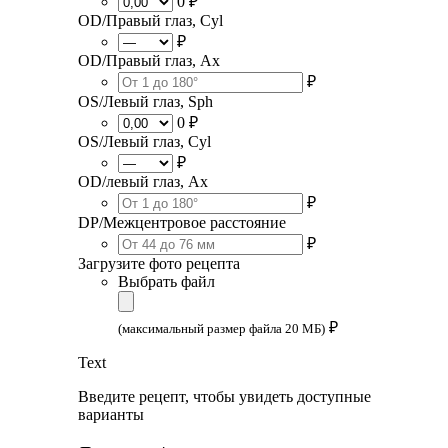
0 ₽
OD/Правый глаз, Cyl
₽
OD/Правый глаз, Ax
₽
OS/Левый глаз, Sph
0 ₽
OS/Левый глаз, Cyl
₽
OD/левый глаз, Ax
₽
DP/Межцентровое расстояние
₽
Загрузите фото рецепта
Выбрать файл
₽
(максимальный размер файла 20 МБ)
Text
Введите рецепт, чтобы увидеть доступные
варианты