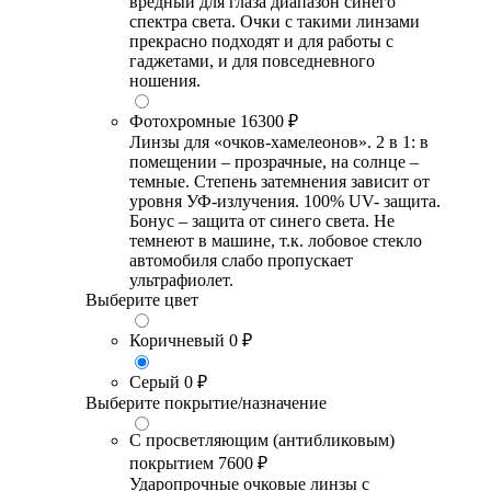
вредный для глаза диапазон синего
спектра света. Очки с такими линзами
прекрасно подходят и для работы с
гаджетами, и для повседневного
ношения.
Фотохромные
16300 ₽
Линзы для «очков-хамелеонов». 2 в 1: в
помещении – прозрачные, на солнце –
темные. Степень затемнения зависит от
уровня УФ-излучения. 100% UV- защита.
Бонус – защита от синего света. Не
темнеют в машине, т.к. лобовое стекло
автомобиля слабо пропускает
ультрафиолет.
Выберите цвет
Коричневый
0 ₽
Серый
0 ₽
Выберите покрытие/назначение
С просветляющим (антибликовым)
покрытием
7600 ₽
Ударопрочные очковые линзы с