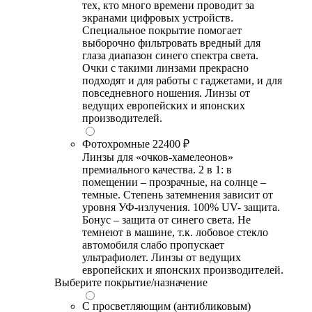
тех, кто много времени проводит за
экранами цифровых устройств.
Специальное покрытие помогает
выборочно фильтровать вредный для
глаза диапазон синего спектра света.
Очки с такими линзами прекрасно
подходят и для работы с гаджетами, и для
повседневного ношения. Линзы от
ведущих европейских и японских
производителей.
Фотохромные
22400 ₽
Линзы для «очков-хамелеонов»
премиального качества. 2 в 1: в
помещении – прозрачные, на солнце –
темные. Степень затемнения зависит от
уровня УФ-излучения. 100% UV- защита.
Бонус – защита от синего света. Не
темнеют в машине, т.к. лобовое стекло
автомобиля слабо пропускает
ультрафиолет. Линзы от ведущих
европейских и японских производителей.
Выберите покрытие/назначение
С просветляющим (антибликовым)