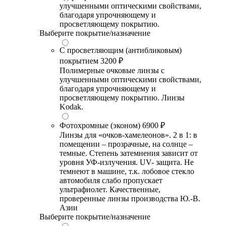
улучшенными оптическими свойствами,
благодаря упрочняющему и
просветляющему покрытию.
Выберите покрытие/назначение
С просветляющим (антибликовым)
покрытием
3200 ₽
Полимерные очковые линзы с
улучшенными оптическими свойствами,
благодаря упрочняющему и
просветляющему покрытию. Линзы
Kodak.
Фотохромные (эконом)
6900 ₽
Линзы для «очков-хамелеонов». 2 в 1: в
помещении – прозрачные, на солнце –
темные. Степень затемнения зависит от
уровня УФ-излучения. UV- защита. Не
темнеют в машине, т.к. лобовое стекло
автомобиля слабо пропускает
ультрафиолет. Качественные,
проверенные линзы производства Ю.-В.
Азии
Выберите покрытие/назначение