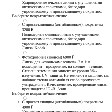
Ударопрочные очковые линзы с улучшенными
оптическими свойствами, благодаря
упрочняющему и просветляющему покрытию.
Выберите покрытие/назначение
С просветляющим (антибликовым) покрытием
3200 ₽
Полимерные очковые линзы с улучшенными
оптическими свойствами, благодаря
упрочняющему и просветляющему покрытию.
Линзы Kodak.
Фотохромные (эконом)
6900 ₽
Линзы для «очков-хамелеонов». 2 в 1: в
помещении – прозрачные, на солнце – темные.
Степень затемнения зависит от уровня УФ-
излучения. UV- защита. Не темнеют в машине, т.к.
лобовое стекло автомобиля слабо пропускает
ультрафиолет. Качественные, проверенные линзы
производства Ю.-В. Азии
Выберите покрытие/назначение
С просветляющим (антибликовым) покрытием
4900 ₽
Утонченные полимерные очковые линзы с