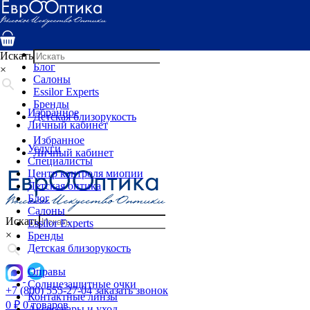
Услуги
Специалисты
Центр контроля миопии
Детская оптика
Искать
Блог
×
Салоны
Essilor Experts
Бренды
Избранное
Детская близорукость
Личный кабинет
Избранное
Услуги
Личный кабинет
Специалисты
Центр контроля миопии
Детская оптика
Блог
Салоны
Искать
Essilor Experts
×
Бренды
Детская близорукость
Оправы
Солнцезащитные очки
+7 (800) 555-27-04
заказать звонок
Контактные линзы
0
₽
0 товаров
Аксессуары и уход