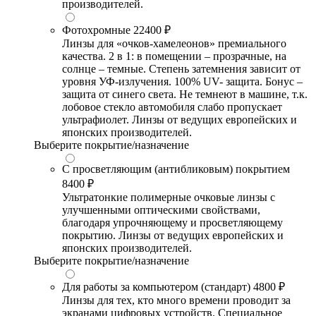
производителей.
Фотохромные
22400 ₽
Линзы для «очков-хамелеонов» премиального
качества. 2 в 1: в помещении – прозрачные, на
солнце – темные. Степень затемнения зависит от
уровня УФ-излучения. 100% UV- защита. Бонус –
защита от синего света. Не темнеют в машине, т.к.
лобовое стекло автомобиля слабо пропускает
ультрафиолет. Линзы от ведущих европейских и
японских производителей.
Выберите покрытие/назначение
С просветляющим (антибликовым) покрытием
8400 ₽
Ультратонкие полимерные очковые линзы с
улучшенными оптическими свойствами,
благодаря упрочняющему и просветляющему
покрытию. Линзы от ведущих европейских и
японских производителей.
Выберите покрытие/назначение
Для работы за компьютером (стандарт)
4800 ₽
Линзы для тех, кто много времени проводит за
экранами цифровых устройств. Специальное