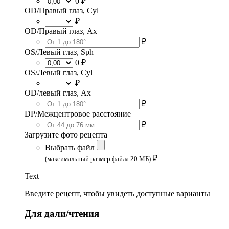
0 ₽
OD/Правый глаз, Cyl
₽
OD/Правый глаз, Ax
₽
OS/Левый глаз, Sph
0 ₽
OS/Левый глаз, Cyl
₽
OD/левый глаз, Ax
₽
DP/Межцентровое расстояние
₽
Загрузите фото рецепта
Выбрать файл
₽
(максимальный размер файла 20 МБ)
Text
Введите рецепт, чтобы увидеть доступные варианты
Для дали/чтения