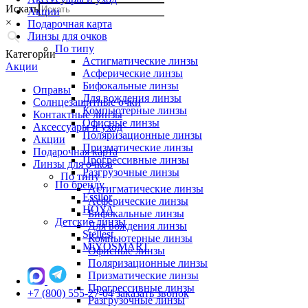
Искать
Акции
×
Подарочная карта
Линзы для очков
По типу
Категории
Астигматические линзы
Акции
Асферические линзы
Бифокальные линзы
Оправы
Для вождения линзы
Солнцезащитные очки
Компьютерные линзы
Контактные линзы
Офисные линзы
Аксессуары и уход
Поляризационные линзы
Акции
Призматические линзы
Подарочная карта
Прогрессивные линзы
Линзы для очков
Разгрузочные линзы
По типу
По бренду
Астигматические линзы
Essilor
Асферические линзы
HOYA
Бифокальные линзы
Детские линзы
Для вождения линзы
Stellest
Компьютерные линзы
MiYOSMART
Офисные линзы
Поляризационные линзы
Призматические линзы
Прогрессивные линзы
+7 (800) 555-27-04
заказать звонок
Разгрузочные линзы