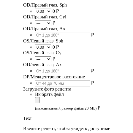
OD/Правый глаз, Sph
0 ₽
OD/Правый глаз, Cyl
₽
OD/Правый глаз, Ax
₽
OS/Левый глаз, Sph
0 ₽
OS/Левый глаз, Cyl
₽
OD/левый глаз, Ax
₽
DP/Межцентровое расстояние
₽
Загрузите фото рецепта
Выбрать файл
₽
(максимальный размер файла 20 МБ)
Text
Введите рецепт, чтобы увидеть доступные