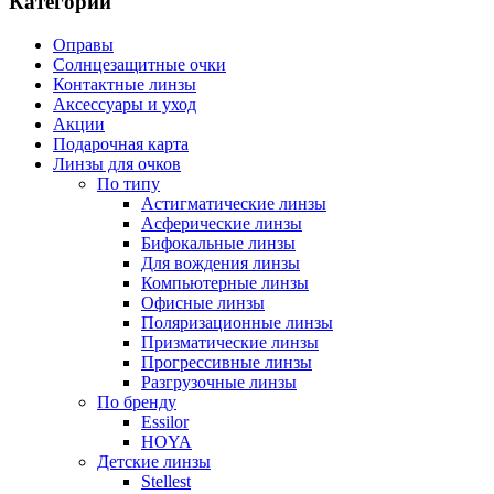
Категории
Оправы
Солнцезащитные очки
Контактные линзы
Аксессуары и уход
Акции
Подарочная карта
Линзы для очков
По типу
Астигматические линзы
Асферические линзы
Бифокальные линзы
Для вождения линзы
Компьютерные линзы
Офисные линзы
Поляризационные линзы
Призматические линзы
Прогрессивные линзы
Разгрузочные линзы
По бренду
Essilor
HOYA
Детские линзы
Stellest