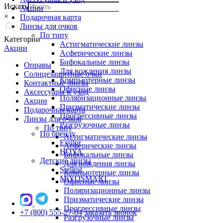
Искать
Акции
×
Подарочная карта
Линзы для очков
По типу
Категории
Астигматические линзы
Акции
Асферические линзы
Бифокальные линзы
Оправы
Для вождения линзы
Солнцезащитные очки
Компьютерные линзы
Контактные линзы
Офисные линзы
Аксессуары и уход
Поляризационные линзы
Акции
Призматические линзы
Подарочная карта
Прогрессивные линзы
Линзы для очков
Разгрузочные линзы
По типу
По бренду
Астигматические линзы
Essilor
Асферические линзы
HOYA
Бифокальные линзы
Детские линзы
Для вождения линзы
Stellest
Компьютерные линзы
MiYOSMART
Офисные линзы
Поляризационные линзы
Призматические линзы
Прогрессивные линзы
+7 (800) 555-27-04
заказать звонок
Разгрузочные линзы