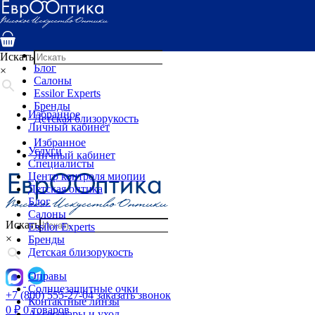
Услуги
Специалисты
Центр контроля миопии
Детская оптика
Искать
Блог
×
Салоны
Essilor Experts
Бренды
Избранное
Детская близорукость
Личный кабинет
Избранное
Услуги
Личный кабинет
Специалисты
Центр контроля миопии
Детская оптика
Блог
Салоны
Искать
Essilor Experts
×
Бренды
Детская близорукость
Оправы
Солнцезащитные очки
+7 (800) 555-27-04
заказать звонок
Контактные линзы
0
₽
0 товаров
Аксессуары и уход