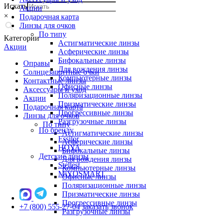
Искать
Акции
×
Подарочная карта
Линзы для очков
По типу
Категории
Астигматические линзы
Акции
Асферические линзы
Бифокальные линзы
Оправы
Для вождения линзы
Солнцезащитные очки
Компьютерные линзы
Контактные линзы
Офисные линзы
Аксессуары и уход
Поляризационные линзы
Акции
Призматические линзы
Подарочная карта
Прогрессивные линзы
Линзы для очков
Разгрузочные линзы
По типу
По бренду
Астигматические линзы
Essilor
Асферические линзы
HOYA
Бифокальные линзы
Детские линзы
Для вождения линзы
Stellest
Компьютерные линзы
MiYOSMART
Офисные линзы
Поляризационные линзы
Призматические линзы
Прогрессивные линзы
+7 (800) 555-27-04
заказать звонок
Разгрузочные линзы