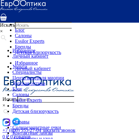
Услуги
Специалисты
Центр контроля миопии
Детская оптика
Искать
Блог
×
Салоны
Essilor Experts
Бренды
Избранное
Детская близорукость
Личный кабинет
Избранное
Услуги
Личный кабинет
Специалисты
Центр контроля миопии
Детская оптика
Блог
Салоны
Искать
Essilor Experts
×
Бренды
Детская близорукость
Оправы
Солнцезащитные очки
+7 (800) 555-27-04
заказать звонок
Контактные линзы
0
₽
0 товаров
Аксессуары и уход