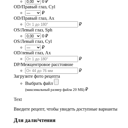
0 ₽
OD/Правый глаз, Cyl
₽
OD/Правый глаз, Ax
₽
OS/Левый глаз, Sph
0 ₽
OS/Левый глаз, Cyl
₽
OD/левый глаз, Ax
₽
DP/Межцентровое расстояние
₽
Загрузите фото рецепта
Выбрать файл
₽
(максимальный размер файла 20 МБ)
Text
Введите рецепт, чтобы увидеть доступные варианты
Для дали/чтения