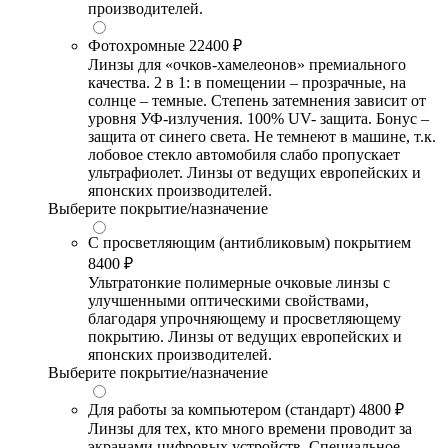
производителей.
Фотохромные
22400 ₽
Линзы для «очков-хамелеонов» премиального
качества. 2 в 1: в помещении – прозрачные, на
солнце – темные. Степень затемнения зависит от
уровня УФ-излучения. 100% UV- защита. Бонус –
защита от синего света. Не темнеют в машине, т.к.
лобовое стекло автомобиля слабо пропускает
ультрафиолет. Линзы от ведущих европейских и
японских производителей.
Выберите покрытие/назначение
С просветляющим (антибликовым) покрытием
8400 ₽
Ультратонкие полимерные очковые линзы с
улучшенными оптическими свойствами,
благодаря упрочняющему и просветляющему
покрытию. Линзы от ведущих европейских и
японских производителей.
Выберите покрытие/назначение
Для работы за компьютером (стандарт)
4800 ₽
Линзы для тех, кто много времени проводит за
экранами цифровых устройств. Специальное