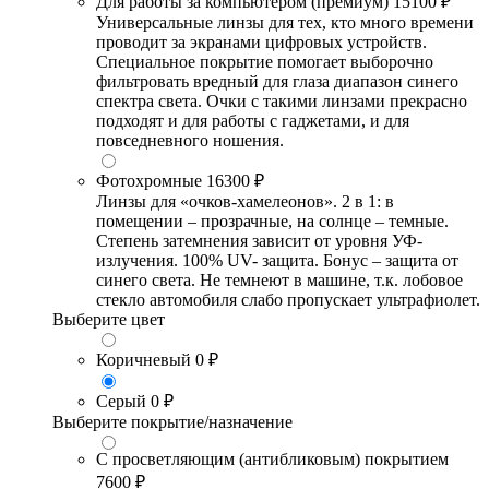
Для работы за компьютером (премиум)
15100 ₽
Универсальные линзы для тех, кто много времени
проводит за экранами цифровых устройств.
Специальное покрытие помогает выборочно
фильтровать вредный для глаза диапазон синего
спектра света. Очки с такими линзами прекрасно
подходят и для работы с гаджетами, и для
повседневного ношения.
Фотохромные
16300 ₽
Линзы для «очков-хамелеонов». 2 в 1: в
помещении – прозрачные, на солнце – темные.
Степень затемнения зависит от уровня УФ-
излучения. 100% UV- защита. Бонус – защита от
синего света. Не темнеют в машине, т.к. лобовое
стекло автомобиля слабо пропускает ультрафиолет.
Выберите цвет
Коричневый
0 ₽
Серый
0 ₽
Выберите покрытие/назначение
С просветляющим (антибликовым) покрытием
7600 ₽