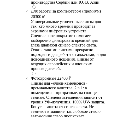
производства Сербии или Ю.-В. Азии
Для работы за компьютером (премиум)
20300 ₽
Универсальные утонченные линзы для
тех, кто много времени проводит за
экранами цифровых устройств.
Специальное покрытие помогает
выборочно фильтровать вредный для
глаза диапазон синего спектра света.
Очки с такими линзами прекрасно
подходят и для работы с гаджетами, и для
повседневного ношения. Линзы от
ведущих европейских и японских
производителей.
Фотохромные
22400 ₽
Линзы для «очков-хамелеонов»
премиального качества. 2 в 1: в
помещении – прозрачные, на солнце –
темные. Степень затемнения зависит от
уровня УФ-излучения. 100% UV- защита.
Бонус – защита от синего света. Не
темнеют в машине, т.к. лобовое стекло
автомобиля слабо пропускает