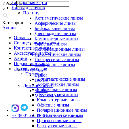
Подарочная карта
Искать
Линзы для очков
×
По типу
Астигматические линзы
Категории
Асферические линзы
Акции
Бифокальные линзы
Для вождения линзы
Оправы
Компьютерные линзы
Солнцезащитные очки
Офисные линзы
Контактные линзы
Поляризационные линзы
Аксессуары и уход
Призматические линзы
Акции
Прогрессивные линзы
Подарочная карта
Разгрузочные линзы
Линзы для очков
По бренду
По типу
Essilor
Астигматические линзы
HOYA
Асферические линзы
Детские линзы
Бифокальные линзы
Stellest
Для вождения линзы
MiYOSMART
Компьютерные линзы
Офисные линзы
Поляризационные линзы
+7 (800) 555-27-04
Призматические линзы
заказать звонок
Прогрессивные линзы
Разгрузочные линзы