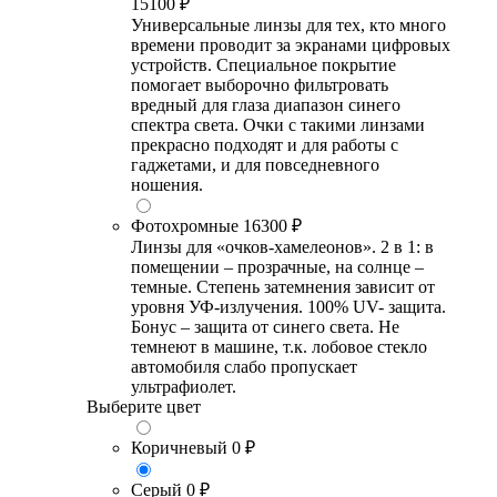
15100 ₽
Универсальные линзы для тех, кто много
времени проводит за экранами цифровых
устройств. Специальное покрытие
помогает выборочно фильтровать
вредный для глаза диапазон синего
спектра света. Очки с такими линзами
прекрасно подходят и для работы с
гаджетами, и для повседневного
ношения.
Фотохромные
16300 ₽
Линзы для «очков-хамелеонов». 2 в 1: в
помещении – прозрачные, на солнце –
темные. Степень затемнения зависит от
уровня УФ-излучения. 100% UV- защита.
Бонус – защита от синего света. Не
темнеют в машине, т.к. лобовое стекло
автомобиля слабо пропускает
ультрафиолет.
Выберите цвет
Коричневый
0 ₽
Серый
0 ₽