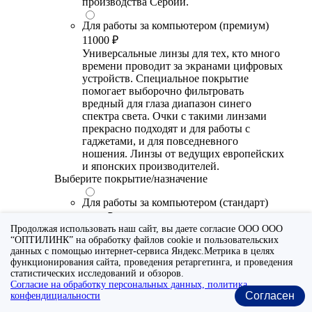
производства Сербии.
Для работы за компьютером (премиум)
11000 ₽
Универсальные линзы для тех, кто много
времени проводит за экранами цифровых
устройств. Специальное покрытие
помогает выборочно фильтровать
вредный для глаза диапазон синего
спектра света. Очки с такими линзами
прекрасно подходят и для работы с
гаджетами, и для повседневного
ношения. Линзы от ведущих европейских
и японских производителей.
Выберите покрытие/назначение
Для работы за компьютером (стандарт)
6700 ₽
Продолжая использовать наш сайт, вы даете согласие ООО ООО
Утонченные линзы для тех, кто много
“ОПТИЛИНК” на обработку файлов cookie и пользовательских
времени проводит за экранами цифровых
данных с помощью интернет-сервиса Яндекс.Метрика в целях
устройств. Специальное покрытие (блю
функционирования сайта, проведения ретаргетинга, и проведения
блокер) помогает снизить воздействие
статистических исследований и обзоров.
синего света от излучения мониторов.
Согласие на обработку персональных данных, политика
Рекомендуются для использования во
Согласен
конфендициальности
время работы с гаджетами, не для