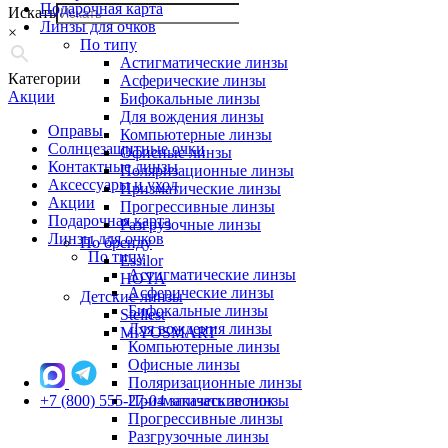
Подарочная карта
Искать
Линзы для очков
×
По типу
Астигматические линзы
Категории
Асферические линзы
Акции
Бифокальные линзы
Для вождения линзы
Оправы
Компьютерные линзы
Солнцезащитные очки
Офисные линзы
Контактные линзы
Поляризационные линзы
Аксессуары и уход
Призматические линзы
Акции
Прогрессивные линзы
Подарочная карта
Разгрузочные линзы
Линзы для очков
По бренду
По типу
Essilor
Астигматические линзы
HOYA
Асферические линзы
Детские линзы
Бифокальные линзы
Stellest
Для вождения линзы
MiYOSMART
Компьютерные линзы
Офисные линзы
Поляризационные линзы
+7 (800) 555-27-04
Призматические линзы
заказать звонок
Прогрессивные линзы
Разгрузочные линзы