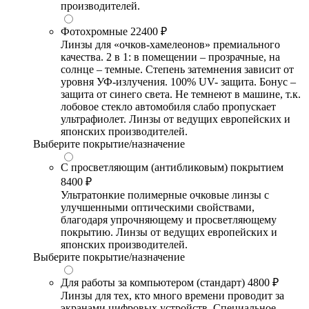
производителей.
Фотохромные
22400 ₽
Линзы для «очков-хамелеонов» премиального
качества. 2 в 1: в помещении – прозрачные, на
солнце – темные. Степень затемнения зависит от
уровня УФ-излучения. 100% UV- защита. Бонус –
защита от синего света. Не темнеют в машине, т.к.
лобовое стекло автомобиля слабо пропускает
ультрафиолет. Линзы от ведущих европейских и
японских производителей.
Выберите покрытие/назначение
С просветляющим (антибликовым) покрытием
8400 ₽
Ультратонкие полимерные очковые линзы с
улучшенными оптическими свойствами,
благодаря упрочняющему и просветляющему
покрытию. Линзы от ведущих европейских и
японских производителей.
Выберите покрытие/назначение
Для работы за компьютером (стандарт)
4800 ₽
Линзы для тех, кто много времени проводит за
экранами цифровых устройств. Специальное