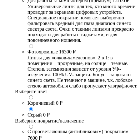
Для работы за компьютером (премиум)
15100 ₽
Универсальные линзы для тех, кто много времени
проводит за экранами цифровых устройств.
Специальное покрытие помогает выборочно
фильтровать вредный для глаза диапазон синего
спектра света. Очки с такими линзами прекрасно
подходят и для работы с гаджетами, и для
повседневного ношения.
Фотохромные
16300 ₽
Линзы для «очков-хамелеонов». 2 в 1: в
помещении – прозрачные, на солнце – темные.
Степень затемнения зависит от уровня УФ-
излучения. 100% UV- защита. Бонус – защита от
синего света. Не темнеют в машине, т.к. лобовое
стекло автомобиля слабо пропускает ультрафиолет.
Выберите цвет
Коричневый
0 ₽
Серый
0 ₽
Выберите покрытие/назначение
С просветляющим (антибликовым) покрытием
7600 ₽