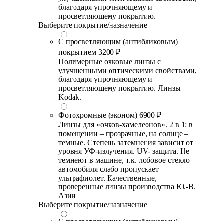
благодаря упрочняющему и
просветляющему покрытию.
Выберите покрытие/назначение
С просветляющим (антибликовым)
покрытием
3200 ₽
Полимерные очковые линзы с
улучшенными оптическими свойствами,
благодаря упрочняющему и
просветляющему покрытию. Линзы
Kodak.
Фотохромные (эконом)
6900 ₽
Линзы для «очков-хамелеонов». 2 в 1: в
помещении – прозрачные, на солнце –
темные. Степень затемнения зависит от
уровня УФ-излучения. UV- защита. Не
темнеют в машине, т.к. лобовое стекло
автомобиля слабо пропускает
ультрафиолет. Качественные,
проверенные линзы производства Ю.-В.
Азии
Выберите покрытие/назначение