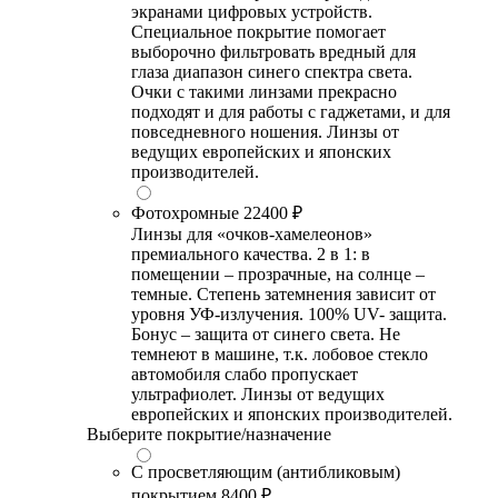
экранами цифровых устройств.
Специальное покрытие помогает
выборочно фильтровать вредный для
глаза диапазон синего спектра света.
Очки с такими линзами прекрасно
подходят и для работы с гаджетами, и для
повседневного ношения. Линзы от
ведущих европейских и японских
производителей.
Фотохромные
22400 ₽
Линзы для «очков-хамелеонов»
премиального качества. 2 в 1: в
помещении – прозрачные, на солнце –
темные. Степень затемнения зависит от
уровня УФ-излучения. 100% UV- защита.
Бонус – защита от синего света. Не
темнеют в машине, т.к. лобовое стекло
автомобиля слабо пропускает
ультрафиолет. Линзы от ведущих
европейских и японских производителей.
Выберите покрытие/назначение
С просветляющим (антибликовым)
покрытием
8400 ₽