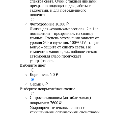
спектра света. Очки с такими линзами
прекрасно подходят и для работы с
гаджетами, и для повседневного
ношения.
Фотохромные
16300 ₽
Линзы для «очков-хамелеонов». 2 в 1: в
помещении – прозрачные, на солнце –
темные. Степень затемнения зависит от
уровня УФ-излучения. 100% UV- защита.
Бонус – защита от синего света. Не
темнеют в машине, т.к. лобовое стекло
автомобиля слабо пропускает
ультрафиолет.
Выберите цвет
Коричневый
0 ₽
Серый
0 ₽
Выберите покрытие/назначение
С просветляющим (антибликовым)
покрытием
7600 ₽
Ударопрочные очковые линзы с
улучшенными оптическими свойствами,