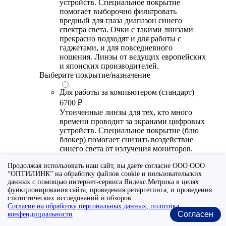
устройств. Специальное покрытие
помогает выборочно фильтровать
вредный для глаза диапазон синего
спектра света. Очки с такими линзами
прекрасно подходят и для работы с
гаджетами, и для повседневного
ношения. Линзы от ведущих европейских
и японских производителей.
Выберите покрытие/назначение
Для работы за компьютером (стандарт)
6700 ₽
Утонченные линзы для тех, кто много
времени проводит за экранами цифровых
устройств. Специальное покрытие (блю
блокер) помогает снизить воздействие
синего света от излучения мониторов.
Рекомендуются для использования во
Продолжая использовать наш сайт, вы даете согласие ООО ООО
время работы с гаджетами, не для
“ОПТИЛИНК” на обработку файлов cookie и пользовательских
постоянного ношения. Линзы
данных с помощью интернет-сервиса Яндекс.Метрика в целях
производства Сербии или Ю.-В. Азии.
функционирования сайта, проведения ретаргетинга, и проведения
статистических исследований и обзоров.
Для работы за компьютером (премиум)
Согласие на обработку персональных данных, политика
20300 ₽
Согласен
конфендициальности
Универсальные утонченные линзы для