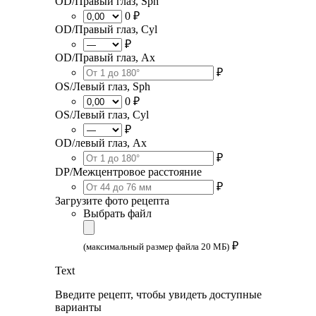
OD/Правый глаз, Sph
0 ₽
OD/Правый глаз, Cyl
₽
OD/Правый глаз, Ax
₽
OS/Левый глаз, Sph
0 ₽
OS/Левый глаз, Cyl
₽
OD/левый глаз, Ax
₽
DP/Межцентровое расстояние
₽
Загрузите фото рецепта
Выбрать файл
₽
(максимальный размер файла 20 МБ)
Text
Введите рецепт, чтобы увидеть доступные
варианты