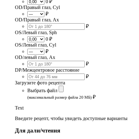
0 ₽
OD/Правый глаз, Cyl
₽
OD/Правый глаз, Ax
₽
OS/Левый глаз, Sph
0 ₽
OS/Левый глаз, Cyl
₽
OD/левый глаз, Ax
₽
DP/Межцентровое расстояние
₽
Загрузите фото рецепта
Выбрать файл
₽
(максимальный размер файла 20 МБ)
Text
Введите рецепт, чтобы увидеть доступные варианты
Для дали/чтения