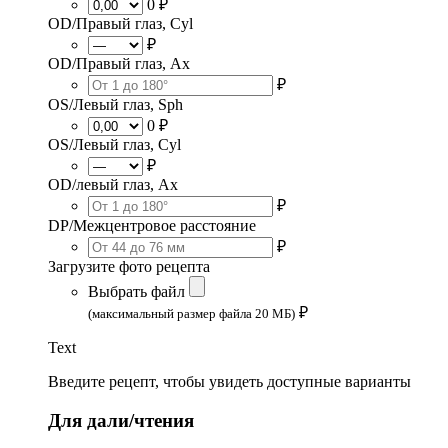
0 ₽
OD/Правый глаз, Cyl
₽
OD/Правый глаз, Ax
₽
OS/Левый глаз, Sph
0 ₽
OS/Левый глаз, Cyl
₽
OD/левый глаз, Ax
₽
DP/Межцентровое расстояние
₽
Загрузите фото рецепта
Выбрать файл
₽
(максимальный размер файла 20 МБ)
Text
Введите рецепт, чтобы увидеть доступные варианты
Для дали/чтения