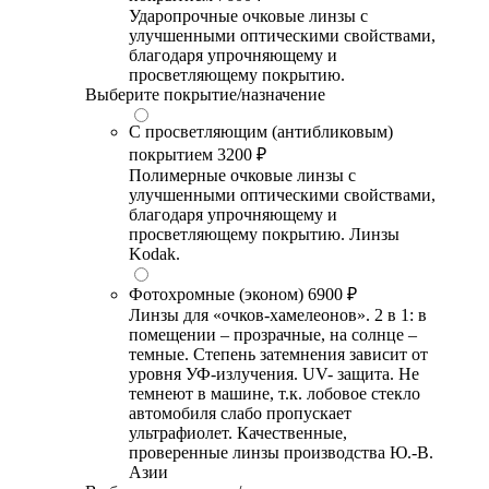
Ударопрочные очковые линзы с
улучшенными оптическими свойствами,
благодаря упрочняющему и
просветляющему покрытию.
Выберите покрытие/назначение
С просветляющим (антибликовым)
покрытием
3200 ₽
Полимерные очковые линзы с
улучшенными оптическими свойствами,
благодаря упрочняющему и
просветляющему покрытию. Линзы
Kodak.
Фотохромные (эконом)
6900 ₽
Линзы для «очков-хамелеонов». 2 в 1: в
помещении – прозрачные, на солнце –
темные. Степень затемнения зависит от
уровня УФ-излучения. UV- защита. Не
темнеют в машине, т.к. лобовое стекло
автомобиля слабо пропускает
ультрафиолет. Качественные,
проверенные линзы производства Ю.-В.
Азии