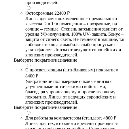
производителей.
Фотохромные
22400 ₽
Линзы для «очков-хамелеонов» премиального
качества. 2 в 1: в помещении – прозрачные, на
солнце – темные. Степень затемнения зависит от
уровня УФ-излучения. 100% UV- защита. Бонус –
защита от синего света. Не темнеют в машине, т.к.
лобовое стекло автомобиля слабо пропускает
ультрафиолет. Линзы от ведущих европейских и
японских производителей.
Выберите покрытие/назначение
С просветляющим (антибликовым) покрытием
8400 ₽
Ультратонкие полимерные очковые линзы с
улучшенными оптическими свойствами,
благодаря упрочняющему и просветляющему
покрытию. Линзы от ведущих европейских и
японских производителей.
Выберите покрытие/назначение
Для работы за компьютером (стандарт)
4800 ₽
Линзы для тех, кто много времени проводит за
экранами цифровых устройств. Специальное