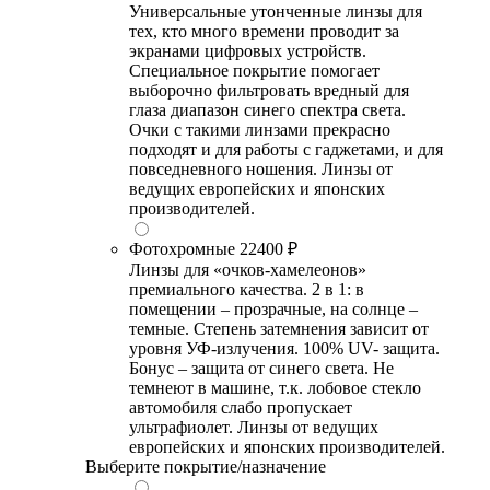
Универсальные утонченные линзы для
тех, кто много времени проводит за
экранами цифровых устройств.
Специальное покрытие помогает
выборочно фильтровать вредный для
глаза диапазон синего спектра света.
Очки с такими линзами прекрасно
подходят и для работы с гаджетами, и для
повседневного ношения. Линзы от
ведущих европейских и японских
производителей.
Фотохромные
22400 ₽
Линзы для «очков-хамелеонов»
премиального качества. 2 в 1: в
помещении – прозрачные, на солнце –
темные. Степень затемнения зависит от
уровня УФ-излучения. 100% UV- защита.
Бонус – защита от синего света. Не
темнеют в машине, т.к. лобовое стекло
автомобиля слабо пропускает
ультрафиолет. Линзы от ведущих
европейских и японских производителей.
Выберите покрытие/назначение