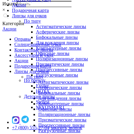
Искать
Акции
×
Подарочная карта
Линзы для очков
По типу
Категории
Астигматические линзы
Акции
Асферические линзы
Бифокальные линзы
Оправы
Для вождения линзы
Солнцезащитные очки
Компьютерные линзы
Контактные линзы
Офисные линзы
Аксессуары и уход
Поляризационные линзы
Акции
Призматические линзы
Подарочная карта
Прогрессивные линзы
Линзы для очков
Разгрузочные линзы
По типу
По бренду
Астигматические линзы
Essilor
Асферические линзы
HOYA
Бифокальные линзы
Детские линзы
Для вождения линзы
Stellest
Компьютерные линзы
MiYOSMART
Офисные линзы
Поляризационные линзы
Призматические линзы
Прогрессивные линзы
+7 (800) 555-27-04
заказать звонок
Разгрузочные линзы