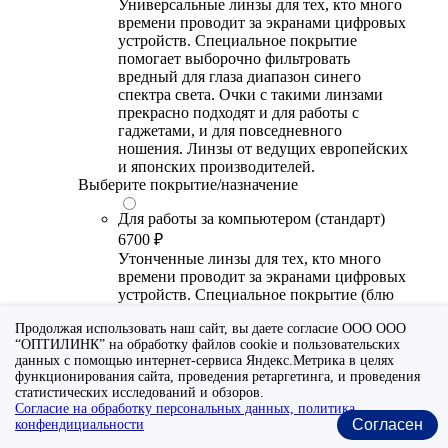
Универсальные линзы для тех, кто много
времени проводит за экранами цифровых
устройств. Специальное покрытие
помогает выборочно фильтровать
вредный для глаза диапазон синего
спектра света. Очки с такими линзами
прекрасно подходят и для работы с
гаджетами, и для повседневного
ношения. Линзы от ведущих европейских
и японских производителей.
Выберите покрытие/назначение
Для работы за компьютером (стандарт)
6700 ₽
Утонченные линзы для тех, кто много
времени проводит за экранами цифровых
устройств. Специальное покрытие (блю
блокер) помогает снизить воздействие
Продолжая использовать наш сайт, вы даете согласие ООО ООО
синего света от излучения мониторов.
“ОПТИЛИНК” на обработку файлов cookie и пользовательских
Рекомендуются для использования во
данных с помощью интернет-сервиса Яндекс.Метрика в целях
время работы с гаджетами, не для
функционирования сайта, проведения ретаргетинга, и проведения
постоянного ношения. Линзы
статистических исследований и обзоров.
производства Сербии или Ю.-В. Азии.
Согласие на обработку персональных данных, политика
Согласен
конфендициальности
Для работы за компьютером (премиум)