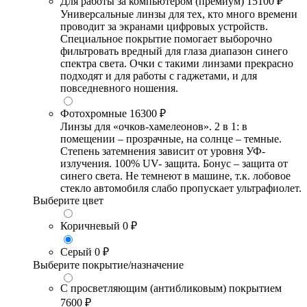
Для работы за компьютером (премиум)
15100 ₽
Универсальные линзы для тех, кто много времени
проводит за экранами цифровых устройств.
Специальное покрытие помогает выборочно
фильтровать вредный для глаза диапазон синего
спектра света. Очки с такими линзами прекрасно
подходят и для работы с гаджетами, и для
повседневного ношения.
Фотохромные
16300 ₽
Линзы для «очков-хамелеонов». 2 в 1: в
помещении – прозрачные, на солнце – темные.
Степень затемнения зависит от уровня УФ-
излучения. 100% UV- защита. Бонус – защита от
синего света. Не темнеют в машине, т.к. лобовое
стекло автомобиля слабо пропускает ультрафиолет.
Выберите цвет
Коричневый
0 ₽
Серый
0 ₽
Выберите покрытие/назначение
С просветляющим (антибликовым) покрытием
7600 ₽