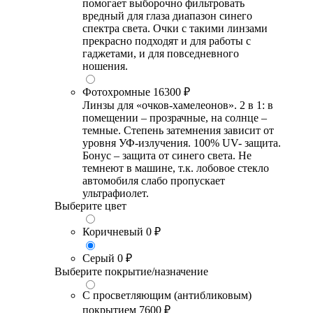
помогает выборочно фильтровать
вредный для глаза диапазон синего
спектра света. Очки с такими линзами
прекрасно подходят и для работы с
гаджетами, и для повседневного
ношения.
Фотохромные
16300 ₽
Линзы для «очков-хамелеонов». 2 в 1: в
помещении – прозрачные, на солнце –
темные. Степень затемнения зависит от
уровня УФ-излучения. 100% UV- защита.
Бонус – защита от синего света. Не
темнеют в машине, т.к. лобовое стекло
автомобиля слабо пропускает
ультрафиолет.
Выберите цвет
Коричневый
0 ₽
Серый
0 ₽
Выберите покрытие/назначение
С просветляющим (антибликовым)
покрытием
7600 ₽