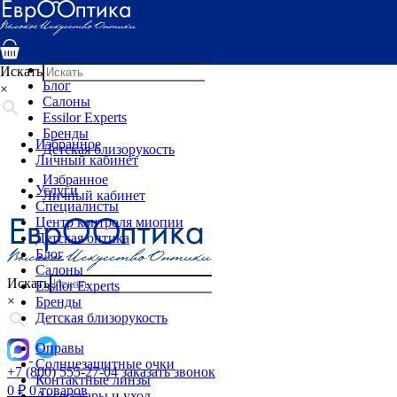
Услуги
Специалисты
Центр контроля миопии
Детская оптика
Искать
Блог
×
Салоны
Essilor Experts
Бренды
Избранное
Детская близорукость
Личный кабинет
Избранное
Услуги
Личный кабинет
Специалисты
Центр контроля миопии
Детская оптика
Блог
Салоны
Искать
Essilor Experts
×
Бренды
Детская близорукость
Оправы
Солнцезащитные очки
+7 (800) 555-27-04
заказать звонок
Контактные линзы
0
₽
0 товаров
Аксессуары и уход