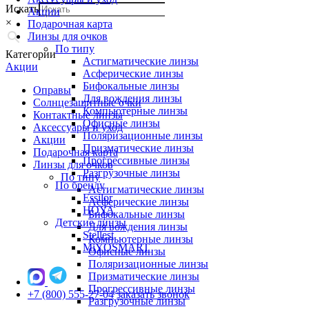
Искать
Акции
×
Подарочная карта
Линзы для очков
По типу
Категории
Астигматические линзы
Акции
Асферические линзы
Бифокальные линзы
Оправы
Для вождения линзы
Солнцезащитные очки
Компьютерные линзы
Контактные линзы
Офисные линзы
Аксессуары и уход
Поляризационные линзы
Акции
Призматические линзы
Подарочная карта
Прогрессивные линзы
Линзы для очков
Разгрузочные линзы
По типу
По бренду
Астигматические линзы
Essilor
Асферические линзы
HOYA
Бифокальные линзы
Детские линзы
Для вождения линзы
Stellest
Компьютерные линзы
MiYOSMART
Офисные линзы
Поляризационные линзы
Призматические линзы
Прогрессивные линзы
+7 (800) 555-27-04
заказать звонок
Разгрузочные линзы