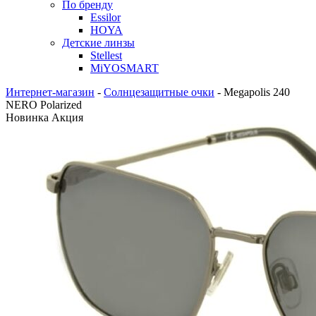
По бренду
Essilor
HOYA
Детские линзы
Stellest
MiYOSMART
Интернет-магазин
-
Солнцезащитные очки
-
Megapolis 240
NERO Polarized
Новинка
Акция