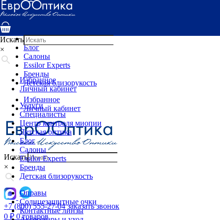
Услуги
Специалисты
Центр контроля миопии
Детская оптика
Искать
Блог
×
Салоны
Essilor Experts
Бренды
Избранное
Детская близорукость
Личный кабинет
Избранное
Услуги
Личный кабинет
Специалисты
Центр контроля миопии
Детская оптика
Блог
Салоны
Искать
Essilor Experts
×
Бренды
Детская близорукость
Оправы
Солнцезащитные очки
+7 (800) 555-27-04
заказать звонок
Контактные линзы
0
₽
0 товаров
Аксессуары и уход