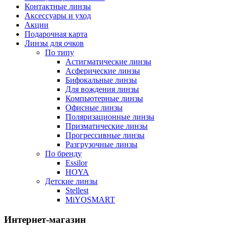
Контактные линзы
Аксессуары и уход
Акции
Подарочная карта
Линзы для очков
По типу
Астигматические линзы
Асферические линзы
Бифокальные линзы
Для вождения линзы
Компьютерные линзы
Офисные линзы
Поляризационные линзы
Призматические линзы
Прогрессивные линзы
Разгрузочные линзы
По бренду
Essilor
HOYA
Детские линзы
Stellest
MiYOSMART
Интернет-магазин