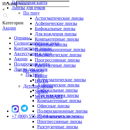
Подарочная карта
Искать
Линзы для очков
×
По типу
Астигматические линзы
Категории
Асферические линзы
Акции
Бифокальные линзы
Для вождения линзы
Оправы
Компьютерные линзы
Солнцезащитные очки
Офисные линзы
Контактные линзы
Поляризационные линзы
Аксессуары и уход
Призматические линзы
Акции
Прогрессивные линзы
Подарочная карта
Разгрузочные линзы
Линзы для очков
По бренду
По типу
Essilor
Астигматические линзы
HOYA
Асферические линзы
Детские линзы
Бифокальные линзы
Stellest
Для вождения линзы
MiYOSMART
Компьютерные линзы
Офисные линзы
Поляризационные линзы
+7 (800) 555-27-04
Призматические линзы
заказать звонок
Прогрессивные линзы
Разгрузочные линзы