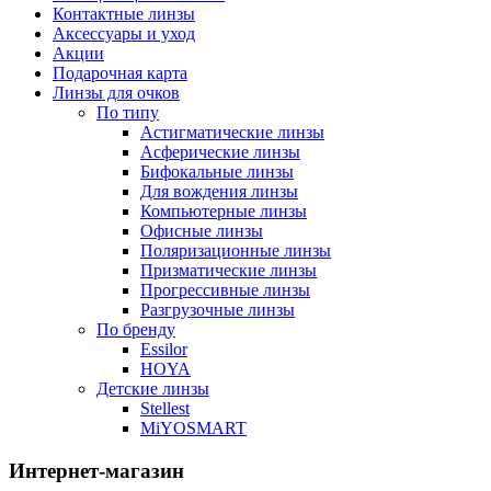
Контактные линзы
Аксессуары и уход
Акции
Подарочная карта
Линзы для очков
По типу
Астигматические линзы
Асферические линзы
Бифокальные линзы
Для вождения линзы
Компьютерные линзы
Офисные линзы
Поляризационные линзы
Призматические линзы
Прогрессивные линзы
Разгрузочные линзы
По бренду
Essilor
HOYA
Детские линзы
Stellest
MiYOSMART
Интернет-магазин