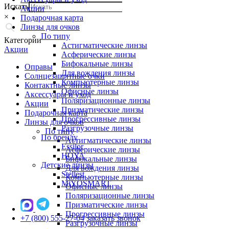
Искать
Акции
×
Подарочная карта
Линзы для очков
По типу
Категории
Астигматические линзы
Акции
Асферические линзы
Бифокальные линзы
Оправы
Для вождения линзы
Солнцезащитные очки
Компьютерные линзы
Контактные линзы
Офисные линзы
Аксессуары и уход
Поляризационные линзы
Акции
Призматические линзы
Подарочная карта
Прогрессивные линзы
Линзы для очков
Разгрузочные линзы
По типу
По бренду
Астигматические линзы
Essilor
Асферические линзы
HOYA
Бифокальные линзы
Детские линзы
Для вождения линзы
Stellest
Компьютерные линзы
MiYOSMART
Офисные линзы
Поляризационные линзы
Призматические линзы
Прогрессивные линзы
+7 (800) 555-27-04
заказать звонок
Разгрузочные линзы