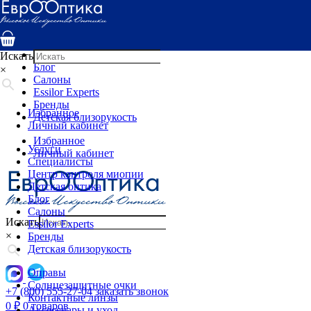
Услуги
Специалисты
Центр контроля миопии
Детская оптика
Искать
Блог
×
Салоны
Essilor Experts
Бренды
Избранное
Детская близорукость
Личный кабинет
Избранное
Услуги
Личный кабинет
Специалисты
Центр контроля миопии
Детская оптика
Блог
Салоны
Искать
Essilor Experts
×
Бренды
Детская близорукость
Оправы
Солнцезащитные очки
+7 (800) 555-27-04
заказать звонок
Контактные линзы
0
₽
0 товаров
Аксессуары и уход