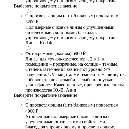
упрочняющему и просветляющему покрытию.
Выберите покрытие/назначение
С просветляющим (антибликовым) покрытием
3200 ₽
Полимерные очковые линзы с улучшенными
оптическими свойствами, благодаря
упрочняющему и просветляющему покрытию.
Линзы Kodak.
Фотохромные (эконом)
6900 ₽
Линзы для «очков-хамелеонов». 2 в 1: в
помещении – прозрачные, на солнце – темные.
Степень затемнения зависит от уровня УФ-
излучения. UV- защита. Не темнеют в машине, т.к.
лобовое стекло автомобиля слабо пропускает
ультрафиолет. Качественные, проверенные линзы
производства Ю.-В. Азии
Выберите покрытие/назначение
С просветляющим (антибликовым) покрытием
4900 ₽
Утонченные полимерные очковые линзы с
улучшенными оптическими свойствами,
благодаря упрочняющему и просветляющему