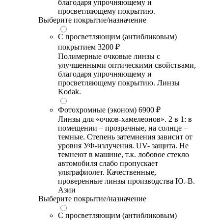
благодаря упрочняющему и
просветляющему покрытию.
Выберите покрытие/назначение
С просветляющим (антибликовым)
покрытием
3200 ₽
Полимерные очковые линзы с
улучшенными оптическими свойствами,
благодаря упрочняющему и
просветляющему покрытию. Линзы
Kodak.
Фотохромные (эконом)
6900 ₽
Линзы для «очков-хамелеонов». 2 в 1: в
помещении – прозрачные, на солнце –
темные. Степень затемнения зависит от
уровня УФ-излучения. UV- защита. Не
темнеют в машине, т.к. лобовое стекло
автомобиля слабо пропускает
ультрафиолет. Качественные,
проверенные линзы производства Ю.-В.
Азии
Выберите покрытие/назначение
С просветляющим (антибликовым)