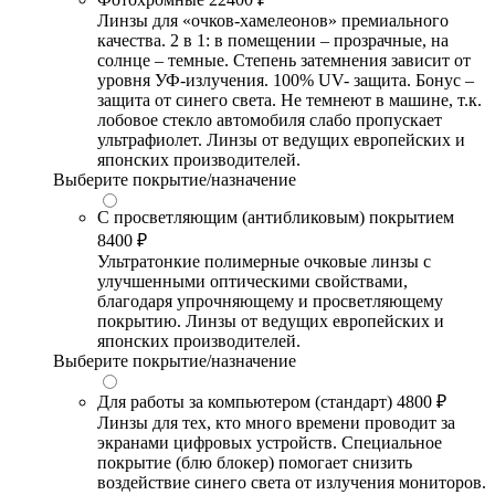
Линзы для «очков-хамелеонов» премиального
качества. 2 в 1: в помещении – прозрачные, на
солнце – темные. Степень затемнения зависит от
уровня УФ-излучения. 100% UV- защита. Бонус –
защита от синего света. Не темнеют в машине, т.к.
лобовое стекло автомобиля слабо пропускает
ультрафиолет. Линзы от ведущих европейских и
японских производителей.
Выберите покрытие/назначение
С просветляющим (антибликовым) покрытием
8400 ₽
Ультратонкие полимерные очковые линзы с
улучшенными оптическими свойствами,
благодаря упрочняющему и просветляющему
покрытию. Линзы от ведущих европейских и
японских производителей.
Выберите покрытие/назначение
Для работы за компьютером (стандарт)
4800 ₽
Линзы для тех, кто много времени проводит за
экранами цифровых устройств. Специальное
покрытие (блю блокер) помогает снизить
воздействие синего света от излучения мониторов.