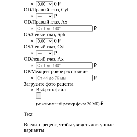
0 ₽
OD/Правый глаз, Cyl
₽
OD/Правый глаз, Ax
₽
OS/Левый глаз, Sph
0 ₽
OS/Левый глаз, Cyl
₽
OD/левый глаз, Ax
₽
DP/Межцентровое расстояние
₽
Загрузите фото рецепта
Выбрать файл
₽
(максимальный размер файла 20 МБ)
Text
Введите рецепт, чтобы увидеть доступные
варианты