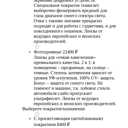
экранами цифровых устройств.
Специальное покрытие помогает
выборочно фильтровать вредный для
глаза диапазон синего спектра света.
Очки с такими линзами прекрасно
подходят и для работы с гаджетами, и для
повседневного ношения. Линзы от
ведущих европейских и японских
производителей.
Фотохромные
22400 ₽
Линзы для «очков-хамелеонов»
премиального качества. 2 в 1: в
помещении – прозрачные, на солнце –
темные. Степень затемнения зависит от
уровня УФ-излучения. 100% UV- защита.
Бонус – защита от синего света. Не
темнеют в машине, т.к. лобовое стекло
автомобиля слабо пропускает
ультрафиолет. Линзы от ведущих
европейских и японских производителей.
Выберите покрытие/назначение
С просветляющим (антибликовым)
покрытием
8400 ₽