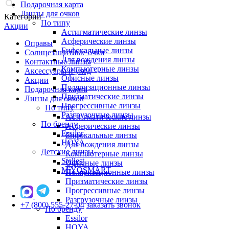
Подарочная карта
Линзы для очков
Категории
По типу
Акции
Астигматические линзы
Асферические линзы
Оправы
Бифокальные линзы
Солнцезащитные очки
Для вождения линзы
Контактные линзы
Компьютерные линзы
Аксессуары и уход
Офисные линзы
Акции
Поляризационные линзы
Подарочная карта
Призматические линзы
Линзы для очков
Прогрессивные линзы
По типу
Разгрузочные линзы
Астигматические линзы
По бренду
Асферические линзы
Essilor
Бифокальные линзы
HOYA
Для вождения линзы
Детские линзы
Компьютерные линзы
Stellest
Офисные линзы
MiYOSMART
Поляризационные линзы
Призматические линзы
Прогрессивные линзы
Разгрузочные линзы
+7 (800) 555-27-04
заказать звонок
По бренду
Essilor
HOYA