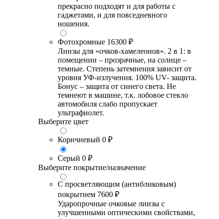
прекрасно подходят и для работы с
гаджетами, и для повседневного
ношения.
Фотохромные
16300 ₽
Линзы для «очков-хамелеонов». 2 в 1: в
помещении – прозрачные, на солнце –
темные. Степень затемнения зависит от
уровня УФ-излучения. 100% UV- защита.
Бонус – защита от синего света. Не
темнеют в машине, т.к. лобовое стекло
автомобиля слабо пропускает
ультрафиолет.
Выберите цвет
Коричневый
0 ₽
Серый
0 ₽
Выберите покрытие/назначение
С просветляющим (антибликовым)
покрытием
7600 ₽
Ударопрочные очковые линзы с
улучшенными оптическими свойствами,