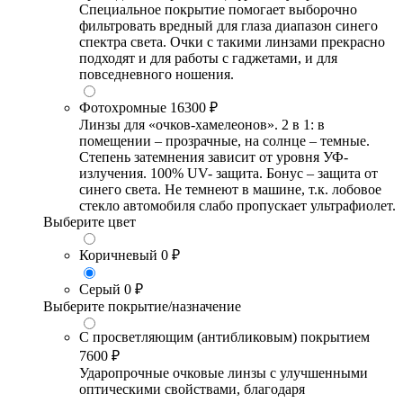
Специальное покрытие помогает выборочно
фильтровать вредный для глаза диапазон синего
спектра света. Очки с такими линзами прекрасно
подходят и для работы с гаджетами, и для
повседневного ношения.
Фотохромные
16300 ₽
Линзы для «очков-хамелеонов». 2 в 1: в
помещении – прозрачные, на солнце – темные.
Степень затемнения зависит от уровня УФ-
излучения. 100% UV- защита. Бонус – защита от
синего света. Не темнеют в машине, т.к. лобовое
стекло автомобиля слабо пропускает ультрафиолет.
Выберите цвет
Коричневый
0 ₽
Серый
0 ₽
Выберите покрытие/назначение
С просветляющим (антибликовым) покрытием
7600 ₽
Ударопрочные очковые линзы с улучшенными
оптическими свойствами, благодаря