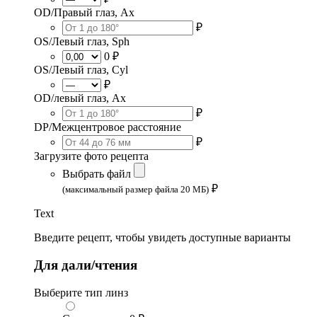
OD/Правый глаз, Ax
₽
OS/Левый глаз, Sph
0 ₽
OS/Левый глаз, Cyl
₽
OD/левый глаз, Ax
₽
DP/Межцентровое расстояние
₽
Загрузите фото рецепта
Выбрать файл
₽
(максимальный размер файла 20 МБ)
Text
Введите рецепт, чтобы увидеть доступные варианты
Для дали/чтения
Выберите тип линз