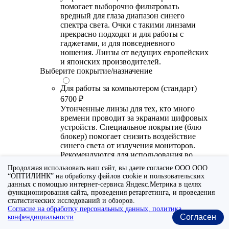
помогает выборочно фильтровать
вредный для глаза диапазон синего
спектра света. Очки с такими линзами
прекрасно подходят и для работы с
гаджетами, и для повседневного
ношения. Линзы от ведущих европейских
и японских производителей.
Выберите покрытие/назначение
Для работы за компьютером (стандарт)
6700 ₽
Утонченные линзы для тех, кто много
времени проводит за экранами цифровых
устройств. Специальное покрытие (блю
блокер) помогает снизить воздействие
синего света от излучения мониторов.
Рекомендуются для использования во
время работы с гаджетами, не для
Продолжая использовать наш сайт, вы даете согласие ООО ООО
постоянного ношения. Линзы
“ОПТИЛИНК” на обработку файлов cookie и пользовательских
производства Сербии или Ю.-В. Азии.
данных с помощью интернет-сервиса Яндекс.Метрика в целях
функционирования сайта, проведения ретаргетинга, и проведения
Для работы за компьютером (премиум)
статистических исследований и обзоров.
Согласие на обработку персональных данных, политика
20300 ₽
Согласен
конфендициальности
Универсальные утонченные линзы для