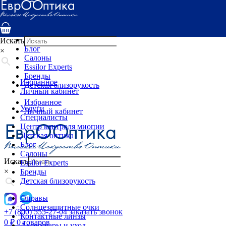
Услуги
Специалисты
Центр контроля миопии
Детская оптика
Искать
Блог
×
Салоны
Essilor Experts
Бренды
Избранное
Детская близорукость
Личный кабинет
Избранное
Услуги
Личный кабинет
Специалисты
Центр контроля миопии
Детская оптика
Блог
Салоны
Искать
Essilor Experts
×
Бренды
Детская близорукость
Оправы
Солнцезащитные очки
+7 (800) 555-27-04
заказать звонок
Контактные линзы
0
₽
0 товаров
Аксессуары и уход