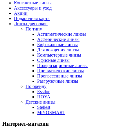
Контактные линзы
Аксессуары и уход
Акции
Подарочная карта
Линзы для очков
По типу
Астигматические линзы
Асферические линзы
Бифокальные линзы
Для вождения линзы
Компьютерные линзы
Офисные линзы
Поляризационные линзы
Призматические линзы
Прогрессивные линзы
Разгрузочные линзы
По бренду
Essilor
HOYA
Детские линзы
Stellest
MiYOSMART
Интернет-магазин