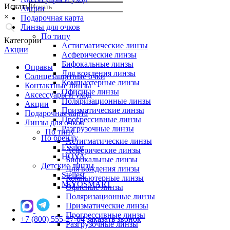
Искать
Акции
×
Подарочная карта
Линзы для очков
По типу
Категории
Астигматические линзы
Акции
Асферические линзы
Бифокальные линзы
Оправы
Для вождения линзы
Солнцезащитные очки
Компьютерные линзы
Контактные линзы
Офисные линзы
Аксессуары и уход
Поляризационные линзы
Акции
Призматические линзы
Подарочная карта
Прогрессивные линзы
Линзы для очков
Разгрузочные линзы
По типу
По бренду
Астигматические линзы
Essilor
Асферические линзы
HOYA
Бифокальные линзы
Детские линзы
Для вождения линзы
Stellest
Компьютерные линзы
MiYOSMART
Офисные линзы
Поляризационные линзы
Призматические линзы
Прогрессивные линзы
+7 (800) 555-27-04
заказать звонок
Разгрузочные линзы