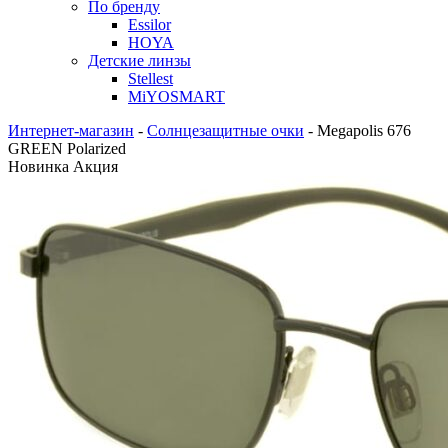
По бренду
Essilor
HOYA
Детские линзы
Stellest
MiYOSMART
Интернет-магазин
-
Солнцезащитные очки
-
Megapolis 676
GREEN Polarized
Новинка
Акция