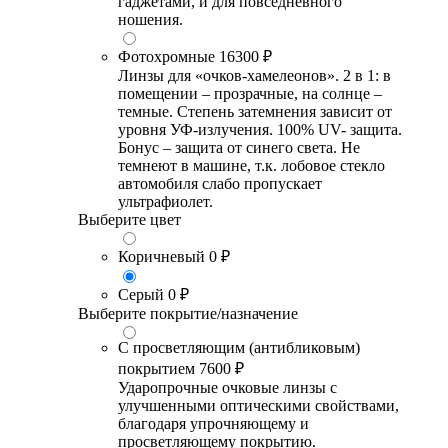
гаджетами, и для повседневного
ношения.
Фотохромные
16300 ₽
Линзы для «очков-хамелеонов». 2 в 1: в
помещении – прозрачные, на солнце –
темные. Степень затемнения зависит от
уровня УФ-излучения. 100% UV- защита.
Бонус – защита от синего света. Не
темнеют в машине, т.к. лобовое стекло
автомобиля слабо пропускает
ультрафиолет.
Выберите цвет
Коричневый
0 ₽
Серый
0 ₽
Выберите покрытие/назначение
С просветляющим (антибликовым)
покрытием
7600 ₽
Ударопрочные очковые линзы с
улучшенными оптическими свойствами,
благодаря упрочняющему и
просветляющему покрытию.