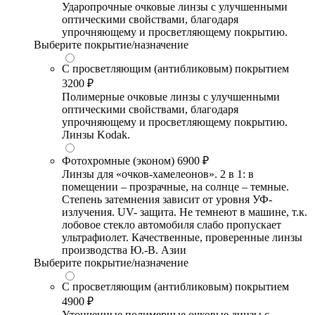
Ударопрочные очковые линзы с улучшенными
оптическими свойствами, благодаря
упрочняющему и просветляющему покрытию.
Выберите покрытие/назначение
С просветляющим (антибликовым) покрытием
3200 ₽
Полимерные очковые линзы с улучшенными
оптическими свойствами, благодаря
упрочняющему и просветляющему покрытию.
Линзы Kodak.
Фотохромные (эконом)
6900 ₽
Линзы для «очков-хамелеонов». 2 в 1: в
помещении – прозрачные, на солнце – темные.
Степень затемнения зависит от уровня УФ-
излучения. UV- защита. Не темнеют в машине, т.к.
лобовое стекло автомобиля слабо пропускает
ультрафиолет. Качественные, проверенные линзы
производства Ю.-В. Азии
Выберите покрытие/назначение
С просветляющим (антибликовым) покрытием
4900 ₽
Утонченные полимерные очковые линзы с