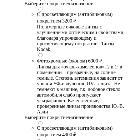
Выберите покрытие/назначение
С просветляющим (антибликовым)
покрытием
3200 ₽
Полимерные очковые линзы с
улучшенными оптическими свойствами,
благодаря упрочняющему и
просветляющему покрытию. Линзы
Kodak.
Фотохромные (эконом)
6900 ₽
Линзы для «очков-хамелеонов». 2 в 1: в
помещении – прозрачные, на солнце –
темные. Степень затемнения зависит от
уровня УФ-излучения. UV- защита. Не
темнеют в машине, т.к. лобовое стекло
автомобиля слабо пропускает
ультрафиолет. Качественные,
проверенные линзы производства Ю.-В.
Азии
Выберите покрытие/назначение
С просветляющим (антибликовым)
покрытием
4900 ₽