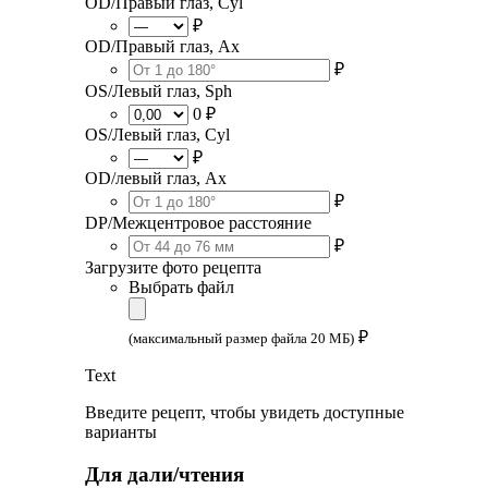
OD/Правый глаз, Cyl
₽
OD/Правый глаз, Ax
₽
OS/Левый глаз, Sph
0 ₽
OS/Левый глаз, Cyl
₽
OD/левый глаз, Ax
₽
DP/Межцентровое расстояние
₽
Загрузите фото рецепта
Выбрать файл
₽
(максимальный размер файла 20 МБ)
Text
Введите рецепт, чтобы увидеть доступные
варианты
Для дали/чтения