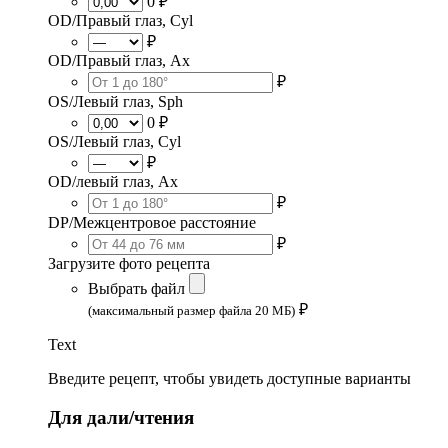
0 ₽
OD/Правый глаз, Cyl
₽
OD/Правый глаз, Ax
₽
OS/Левый глаз, Sph
0 ₽
OS/Левый глаз, Cyl
₽
OD/левый глаз, Ax
₽
DP/Межцентровое расстояние
₽
Загрузите фото рецепта
Выбрать файл
₽
(максимальный размер файла 20 МБ)
Text
Введите рецепт, чтобы увидеть доступные варианты
Для дали/чтения