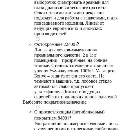
выборочно фильтровать вредный для
глаза диапазон синего спектра света.
Очки с такими линзами прекрасно
подходят и для работы с гаджетами, и для
повседневного ношения. Линзы от
ведущих европейских и японских
производителей.
Фотохромные
22400 ₽
Линзы для «очков-хамелеонов»
премиального качества. 2 в 1: в
помещении – прозрачные, на солнце –
темные. Степень затемнения зависит от
уровня УФ-излучения. 100% UV- защита.
Бонус – защита от синего света. Не
темнеют в машине, т.к. лобовое стекло
автомобиля слабо пропускает
ультрафиолет. Линзы от ведущих
европейских и японских производителей.
Выберите покрытие/назначение
С просветляющим (антибликовым)
покрытием
8400 ₽
Ультратонкие полимерные очковые линзы
с улучшенными оптическими свойствами,