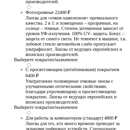
производителей.
Фотохромные
22400 ₽
Линзы для «очков-хамелеонов» премиального
качества. 2 в 1: в помещении – прозрачные, на
солнце – темные. Степень затемнения зависит от
уровня УФ-излучения. 100% UV- защита. Бонус –
защита от синего света. Не темнеют в машине, т.к.
лобовое стекло автомобиля слабо пропускает
ультрафиолет. Линзы от ведущих европейских и
японских производителей.
Выберите покрытие/назначение
С просветляющим (антибликовым) покрытием
8400 ₽
Ультратонкие полимерные очковые линзы с
улучшенными оптическими свойствами,
благодаря упрочняющему и просветляющему
покрытию. Линзы от ведущих европейских и
японских производителей.
Выберите покрытие/назначение
Для работы за компьютером (стандарт)
4800 ₽
Линзы для тех, кто много времени проводит за
экранами цифровых устройств. Специальное