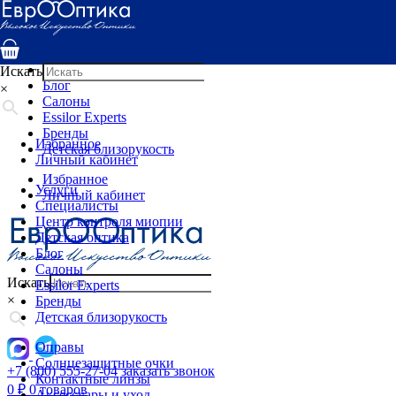
Услуги
Специалисты
Центр контроля миопии
Детская оптика
Искать
Блог
×
Салоны
Essilor Experts
Бренды
Избранное
Детская близорукость
Личный кабинет
Избранное
Услуги
Личный кабинет
Специалисты
Центр контроля миопии
Детская оптика
Блог
Салоны
Искать
Essilor Experts
×
Бренды
Детская близорукость
Оправы
Солнцезащитные очки
+7 (800) 555-27-04
заказать звонок
Контактные линзы
0
₽
0 товаров
Аксессуары и уход