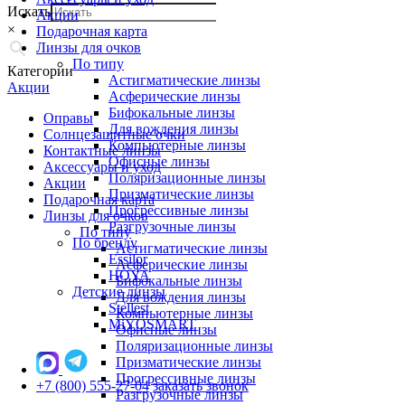
Искать
Акции
×
Подарочная карта
Линзы для очков
По типу
Категории
Астигматические линзы
Акции
Асферические линзы
Бифокальные линзы
Оправы
Для вождения линзы
Солнцезащитные очки
Компьютерные линзы
Контактные линзы
Офисные линзы
Аксессуары и уход
Поляризационные линзы
Акции
Призматические линзы
Подарочная карта
Прогрессивные линзы
Линзы для очков
Разгрузочные линзы
По типу
По бренду
Астигматические линзы
Essilor
Асферические линзы
HOYA
Бифокальные линзы
Детские линзы
Для вождения линзы
Stellest
Компьютерные линзы
MiYOSMART
Офисные линзы
Поляризационные линзы
Призматические линзы
Прогрессивные линзы
+7 (800) 555-27-04
заказать звонок
Разгрузочные линзы