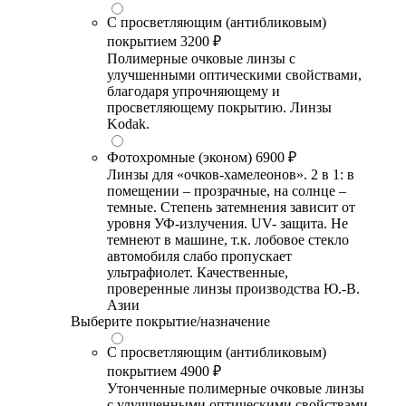
С просветляющим (антибликовым)
покрытием
3200 ₽
Полимерные очковые линзы с
улучшенными оптическими свойствами,
благодаря упрочняющему и
просветляющему покрытию. Линзы
Kodak.
Фотохромные (эконом)
6900 ₽
Линзы для «очков-хамелеонов». 2 в 1: в
помещении – прозрачные, на солнце –
темные. Степень затемнения зависит от
уровня УФ-излучения. UV- защита. Не
темнеют в машине, т.к. лобовое стекло
автомобиля слабо пропускает
ультрафиолет. Качественные,
проверенные линзы производства Ю.-В.
Азии
Выберите покрытие/назначение
С просветляющим (антибликовым)
покрытием
4900 ₽
Утонченные полимерные очковые линзы
с улучшенными оптическими свойствами,