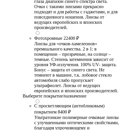
глаза диапазон синего спектра света.
Очки с такими линзами прекрасно
подходят и для работы с гаджетами, и для
повседневного ношения. Линзы от
ведущих европейских и японских
производителей.
Фотохромные
22400 ₽
Линзы для «очков-хамелеонов»
премиального качества. 2 в 1: в
помещении – прозрачные, на солнце –
темные. Степень затемнения зависит от
уровня УФ-излучения. 100% UV- защита.
Бонус – защита от синего света. Не
темнеют в машине, т.к. лобовое стекло
автомобиля слабо пропускает
ультрафиолет. Линзы от ведущих
европейских и японских производителей.
Выберите покрытие/назначение
С просветляющим (антибликовым)
покрытием
8400 ₽
Ультратонкие полимерные очковые линзы
с улучшенными оптическими свойствами,
благодаря упрочняющему и