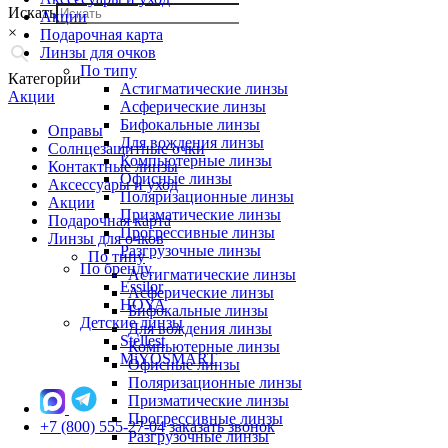
Искать
Акции
×
Подарочная карта
Линзы для очков
По типу
Категории
Астигматические линзы
Акции
Асферические линзы
Бифокальные линзы
Оправы
Для вождения линзы
Солнцезащитные очки
Компьютерные линзы
Контактные линзы
Офисные линзы
Аксессуары и уход
Поляризационные линзы
Акции
Призматические линзы
Подарочная карта
Прогрессивные линзы
Линзы для очков
Разгрузочные линзы
По типу
По бренду
Астигматические линзы
Essilor
Асферические линзы
HOYA
Бифокальные линзы
Детские линзы
Для вождения линзы
Stellest
Компьютерные линзы
MiYOSMART
Офисные линзы
Поляризационные линзы
Призматические линзы
Прогрессивные линзы
+7 (800) 555-27-04
заказать звонок
Разгрузочные линзы