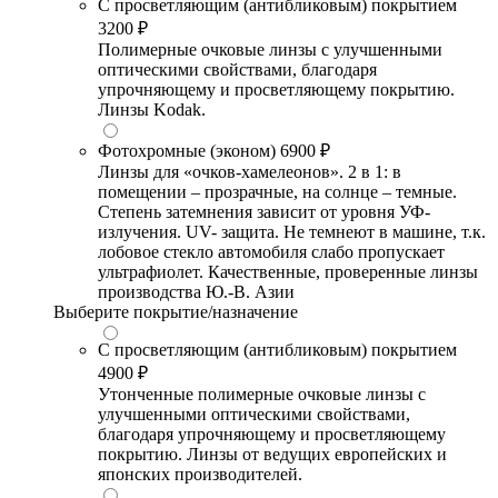
С просветляющим (антибликовым) покрытием
3200 ₽
Полимерные очковые линзы с улучшенными
оптическими свойствами, благодаря
упрочняющему и просветляющему покрытию.
Линзы Kodak.
Фотохромные (эконом)
6900 ₽
Линзы для «очков-хамелеонов». 2 в 1: в
помещении – прозрачные, на солнце – темные.
Степень затемнения зависит от уровня УФ-
излучения. UV- защита. Не темнеют в машине, т.к.
лобовое стекло автомобиля слабо пропускает
ультрафиолет. Качественные, проверенные линзы
производства Ю.-В. Азии
Выберите покрытие/назначение
С просветляющим (антибликовым) покрытием
4900 ₽
Утонченные полимерные очковые линзы с
улучшенными оптическими свойствами,
благодаря упрочняющему и просветляющему
покрытию. Линзы от ведущих европейских и
японских производителей.