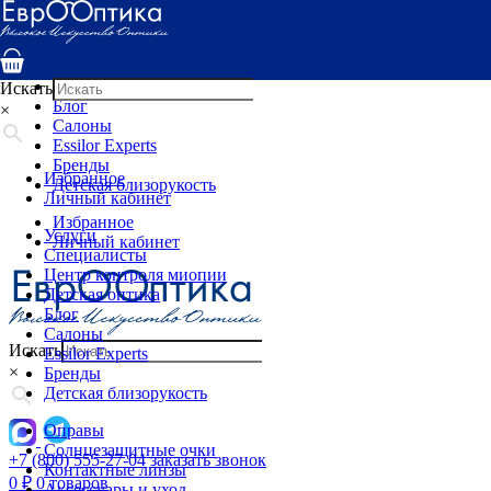
Услуги
Специалисты
Центр контроля миопии
Детская оптика
Искать
Блог
×
Салоны
Essilor Experts
Бренды
Избранное
Детская близорукость
Личный кабинет
Избранное
Услуги
Личный кабинет
Специалисты
Центр контроля миопии
Детская оптика
Блог
Салоны
Искать
Essilor Experts
×
Бренды
Детская близорукость
Оправы
Солнцезащитные очки
+7 (800) 555-27-04
заказать звонок
Контактные линзы
0
₽
0 товаров
Аксессуары и уход