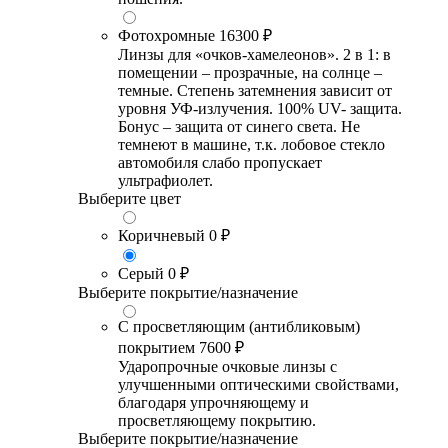
Фотохромные
16300 ₽
Линзы для «очков-хамелеонов». 2 в 1: в
помещении – прозрачные, на солнце –
темные. Степень затемнения зависит от
уровня УФ-излучения. 100% UV- защита.
Бонус – защита от синего света. Не
темнеют в машине, т.к. лобовое стекло
автомобиля слабо пропускает
ультрафиолет.
Выберите цвет
Коричневый
0 ₽
Серый
0 ₽
Выберите покрытие/назначение
С просветляющим (антибликовым)
покрытием
7600 ₽
Ударопрочные очковые линзы с
улучшенными оптическими свойствами,
благодаря упрочняющему и
просветляющему покрытию.
Выберите покрытие/назначение