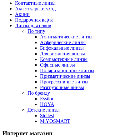
Контактные линзы
Аксессуары и уход
Акции
Подарочная карта
Линзы для очков
По типу
Астигматические линзы
Асферические линзы
Бифокальные линзы
Для вождения линзы
Компьютерные линзы
Офисные линзы
Поляризационные линзы
Призматические линзы
Прогрессивные линзы
Разгрузочные линзы
По бренду
Essilor
HOYA
Детские линзы
Stellest
MiYOSMART
Интернет-магазин