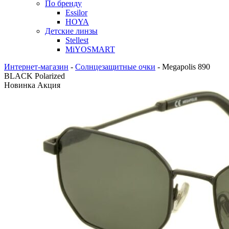
По бренду
Essilor
HOYA
Детские линзы
Stellest
MiYOSMART
Интернет-магазин
-
Солнцезащитные очки
-
Megapolis 890
BLACK Polarized
Новинка
Акция