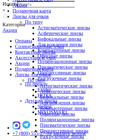
Искать
Акции
×
Подарочная карта
Линзы для очков
По типу
Категории
Астигматические линзы
Акции
Асферические линзы
Бифокальные линзы
Оправы
Для вождения линзы
Солнцезащитные очки
Компьютерные линзы
Контактные линзы
Офисные линзы
Аксессуары и уход
Поляризационные линзы
Акции
Призматические линзы
Подарочная карта
Прогрессивные линзы
Линзы для очков
Разгрузочные линзы
По типу
По бренду
Астигматические линзы
Essilor
Асферические линзы
HOYA
Бифокальные линзы
Детские линзы
Для вождения линзы
Stellest
Компьютерные линзы
MiYOSMART
Офисные линзы
Поляризационные линзы
Призматические линзы
Прогрессивные линзы
+7 (800) 555-27-04
заказать звонок
Разгрузочные линзы