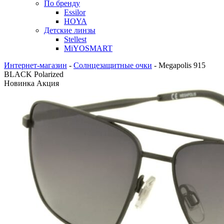
По бренду
Essilor
HOYA
Детские линзы
Stellest
MiYOSMART
Интернет-магазин
-
Солнцезащитные очки
-
Megapolis 915
BLACK Polarized
Новинка
Акция