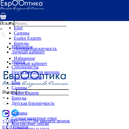
Услуги
Специалисты
Центр контроля миопии
Детская оптика
Искать
Блог
×
Салоны
Essilor Experts
Бренды
Избранное
Детская близорукость
Личный кабинет
Избранное
Услуги
Личный кабинет
Специалисты
Центр контроля миопии
Детская оптика
Блог
Салоны
Искать
Essilor Experts
×
Бренды
Детская близорукость
Оправы
Солнцезащитные очки
+7 (800) 555-27-04
заказать звонок
Контактные линзы
0
₽
0 товаров
Аксессуары и уход