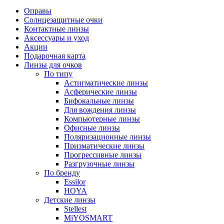
Оправы
Солнцезащитные очки
Контактные линзы
Аксессуары и уход
Акции
Подарочная карта
Линзы для очков
По типу
Астигматические линзы
Асферические линзы
Бифокальные линзы
Для вождения линзы
Компьютерные линзы
Офисные линзы
Поляризационные линзы
Призматические линзы
Прогрессивные линзы
Разгрузочные линзы
По бренду
Essilor
HOYA
Детские линзы
Stellest
MiYOSMART