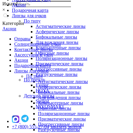
Искать
Акции
×
Подарочная карта
Линзы для очков
По типу
Категории
Астигматические линзы
Акции
Асферические линзы
Бифокальные линзы
Оправы
Для вождения линзы
Солнцезащитные очки
Компьютерные линзы
Контактные линзы
Офисные линзы
Аксессуары и уход
Поляризационные линзы
Акции
Призматические линзы
Подарочная карта
Прогрессивные линзы
Линзы для очков
Разгрузочные линзы
По типу
По бренду
Астигматические линзы
Essilor
Асферические линзы
HOYA
Бифокальные линзы
Детские линзы
Для вождения линзы
Stellest
Компьютерные линзы
MiYOSMART
Офисные линзы
Поляризационные линзы
Призматические линзы
Прогрессивные линзы
+7 (800) 555-27-04
заказать звонок
Разгрузочные линзы