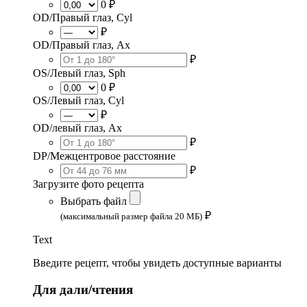
0 ₽
OD/Правый глаз, Cyl
₽
OD/Правый глаз, Ax
₽
OS/Левый глаз, Sph
0 ₽
OS/Левый глаз, Cyl
₽
OD/левый глаз, Ax
₽
DP/Межцентровое расстояние
₽
Загрузите фото рецепта
Выбрать файл
₽
(максимальный размер файла 20 МБ)
Text
Введите рецепт, чтобы увидеть доступные варианты
Для дали/чтения