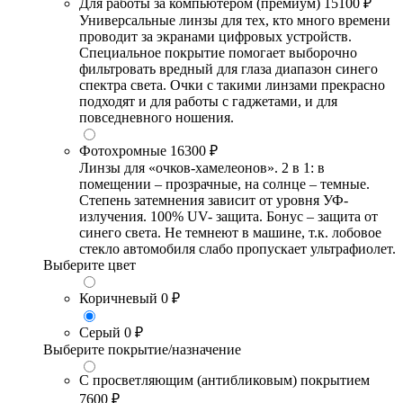
Для работы за компьютером (премиум)
15100 ₽
Универсальные линзы для тех, кто много времени
проводит за экранами цифровых устройств.
Специальное покрытие помогает выборочно
фильтровать вредный для глаза диапазон синего
спектра света. Очки с такими линзами прекрасно
подходят и для работы с гаджетами, и для
повседневного ношения.
Фотохромные
16300 ₽
Линзы для «очков-хамелеонов». 2 в 1: в
помещении – прозрачные, на солнце – темные.
Степень затемнения зависит от уровня УФ-
излучения. 100% UV- защита. Бонус – защита от
синего света. Не темнеют в машине, т.к. лобовое
стекло автомобиля слабо пропускает ультрафиолет.
Выберите цвет
Коричневый
0 ₽
Серый
0 ₽
Выберите покрытие/назначение
С просветляющим (антибликовым) покрытием
7600 ₽