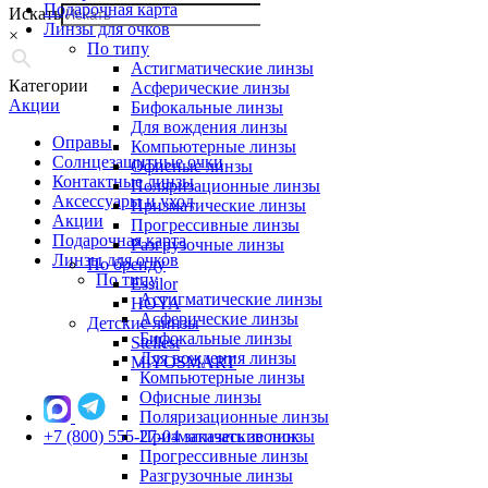
Подарочная карта
Искать
Линзы для очков
×
По типу
Астигматические линзы
Категории
Асферические линзы
Акции
Бифокальные линзы
Для вождения линзы
Оправы
Компьютерные линзы
Солнцезащитные очки
Офисные линзы
Контактные линзы
Поляризационные линзы
Аксессуары и уход
Призматические линзы
Акции
Прогрессивные линзы
Подарочная карта
Разгрузочные линзы
Линзы для очков
По бренду
По типу
Essilor
Астигматические линзы
HOYA
Асферические линзы
Детские линзы
Бифокальные линзы
Stellest
Для вождения линзы
MiYOSMART
Компьютерные линзы
Офисные линзы
Поляризационные линзы
+7 (800) 555-27-04
Призматические линзы
заказать звонок
Прогрессивные линзы
Разгрузочные линзы