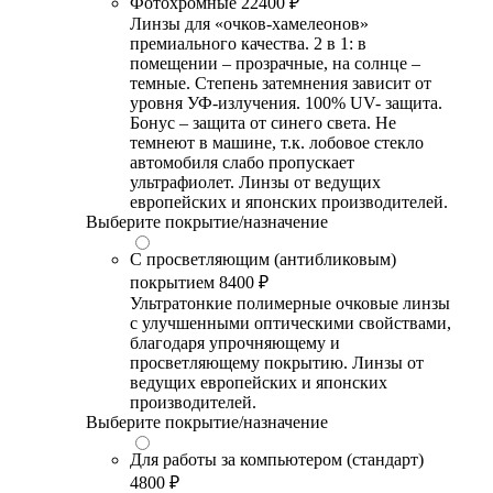
Фотохромные
22400 ₽
Линзы для «очков-хамелеонов»
премиального качества. 2 в 1: в
помещении – прозрачные, на солнце –
темные. Степень затемнения зависит от
уровня УФ-излучения. 100% UV- защита.
Бонус – защита от синего света. Не
темнеют в машине, т.к. лобовое стекло
автомобиля слабо пропускает
ультрафиолет. Линзы от ведущих
европейских и японских производителей.
Выберите покрытие/назначение
С просветляющим (антибликовым)
покрытием
8400 ₽
Ультратонкие полимерные очковые линзы
с улучшенными оптическими свойствами,
благодаря упрочняющему и
просветляющему покрытию. Линзы от
ведущих европейских и японских
производителей.
Выберите покрытие/назначение
Для работы за компьютером (стандарт)
4800 ₽