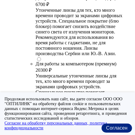
6700 ₽
Утонченные линзы для тех, кто много
времени проводит за экранами цифровых
устройств. Специальное покрытие (блю
блокер) помогает снизить воздействие
синего света от излучения мониторов.
Рекомендуются для использования во
время работы с гаджетами, не для
постоянного ношения. Линзы
производства Сербии или Ю.-В. Азии.
Для работы за компьютером (премиум)
20300 ₽
Универсальные утонченные линзы для
тех, кто много времени проводит за
экранами цифровых устройств.
Специальное покрытие помогает
выборочно фильтровать вредный для
Продолжая использовать наш сайт, вы даете согласие ООО ООО
глаза диапазон синего спектра света.
“ОПТИЛИНК” на обработку файлов cookie и пользовательских
Очки с такими линзами прекрасно
данных с помощью интернет-сервиса Яндекс.Метрика в целях
функционирования сайта, проведения ретаргетинга, и проведения
подходят и для работы с гаджетами, и для
статистических исследований и обзоров.
повседневного ношения. Линзы от
Согласие на обработку персональных данных, политика
ведущих европейских и японских
Согласен
конфендициальности
производителей. Линзы от ведущих