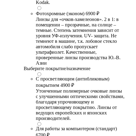
Kodak.
Фотохромные (эконом)
6900 ₽
Линзы для «очков-хамелеонов». 2 в 1: в
помещении – прозрачные, на солнце –
темные. Степень затемнения зависит от
уровня УФ-излучения. UV- защита. Не
темнеют в машине, т.к. лобовое стекло
автомобиля слабо пропускает
ультрафиолет. Качественные,
проверенные линзы производства Ю.-В.
Азии
Выберите покрытие/назначение
С просветляющим (антибликовым)
покрытием
4900 ₽
Утонченные полимерные очковые линзы
с улучшенными оптическими свойствами,
благодаря упрочняющему и
просветляющему покрытию. Линзы от
ведущих европейских и японских
производителей.
Для работы за компьютером (стандарт)
6700 ₽