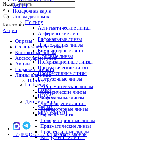
Искать
Акции
×
Подарочная карта
Линзы для очков
По типу
Категории
Астигматические линзы
Акции
Асферические линзы
Бифокальные линзы
Оправы
Для вождения линзы
Солнцезащитные очки
Компьютерные линзы
Контактные линзы
Офисные линзы
Аксессуары и уход
Поляризационные линзы
Акции
Призматические линзы
Подарочная карта
Прогрессивные линзы
Линзы для очков
Разгрузочные линзы
По типу
По бренду
Астигматические линзы
Essilor
Асферические линзы
HOYA
Бифокальные линзы
Детские линзы
Для вождения линзы
Stellest
Компьютерные линзы
MiYOSMART
Офисные линзы
Поляризационные линзы
Призматические линзы
Прогрессивные линзы
+7 (800) 555-27-04
заказать звонок
Разгрузочные линзы