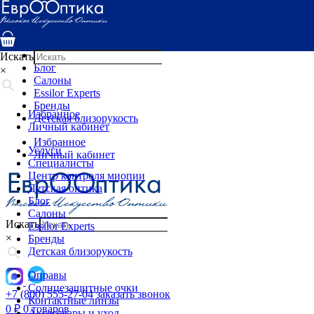
Услуги
Специалисты
Центр контроля миопии
Детская оптика
Искать
Блог
×
Салоны
Essilor Experts
Бренды
Избранное
Детская близорукость
Личный кабинет
Избранное
Услуги
Личный кабинет
Специалисты
Центр контроля миопии
Детская оптика
Блог
Салоны
Искать
Essilor Experts
×
Бренды
Детская близорукость
Оправы
Солнцезащитные очки
+7 (800) 555-27-04
заказать звонок
Контактные линзы
0
₽
0 товаров
Аксессуары и уход