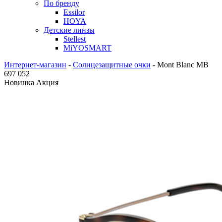
По бренду
Essilor
HOYA
Детские линзы
Stellest
MiYOSMART
Интернет-магазин
-
Солнцезащитные очки
-
Mont Blanc MB
697 052
Новинка
Акция