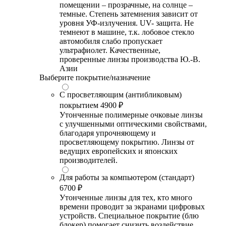
помещении – прозрачные, на солнце –
темные. Степень затемнения зависит от
уровня УФ-излучения. UV- защита. Не
темнеют в машине, т.к. лобовое стекло
автомобиля слабо пропускает
ультрафиолет. Качественные,
проверенные линзы производства Ю.-В.
Азии
Выберите покрытие/назначение
С просветляющим (антибликовым)
покрытием
4900 ₽
Утонченные полимерные очковые линзы
с улучшенными оптическими свойствами,
благодаря упрочняющему и
просветляющему покрытию. Линзы от
ведущих европейских и японских
производителей.
Для работы за компьютером (стандарт)
6700 ₽
Утонченные линзы для тех, кто много
времени проводит за экранами цифровых
устройств. Специальное покрытие (блю
блокер) помогает снизить воздействие