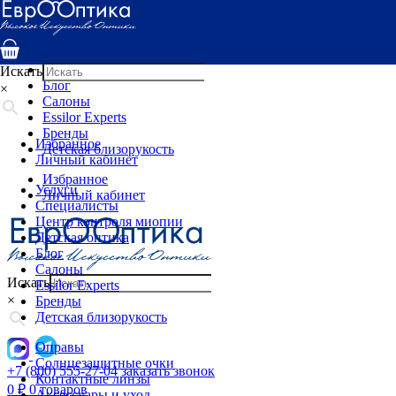
Услуги
Специалисты
Центр контроля миопии
Детская оптика
Искать
Блог
×
Салоны
Essilor Experts
Бренды
Избранное
Детская близорукость
Личный кабинет
Избранное
Услуги
Личный кабинет
Специалисты
Центр контроля миопии
Детская оптика
Блог
Салоны
Искать
Essilor Experts
×
Бренды
Детская близорукость
Оправы
Солнцезащитные очки
+7 (800) 555-27-04
заказать звонок
Контактные линзы
0
₽
0 товаров
Аксессуары и уход