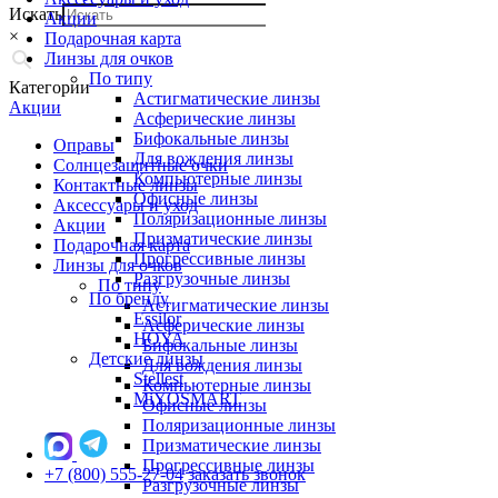
Искать
Акции
×
Подарочная карта
Линзы для очков
По типу
Категории
Астигматические линзы
Акции
Асферические линзы
Бифокальные линзы
Оправы
Для вождения линзы
Солнцезащитные очки
Компьютерные линзы
Контактные линзы
Офисные линзы
Аксессуары и уход
Поляризационные линзы
Акции
Призматические линзы
Подарочная карта
Прогрессивные линзы
Линзы для очков
Разгрузочные линзы
По типу
По бренду
Астигматические линзы
Essilor
Асферические линзы
HOYA
Бифокальные линзы
Детские линзы
Для вождения линзы
Stellest
Компьютерные линзы
MiYOSMART
Офисные линзы
Поляризационные линзы
Призматические линзы
Прогрессивные линзы
+7 (800) 555-27-04
заказать звонок
Разгрузочные линзы