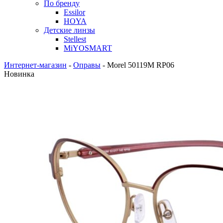
По бренду
Essilor
HOYA
Детские линзы
Stellest
MiYOSMART
Интернет-магазин
-
Оправы
-
Morel 50119M RP06
Новинка