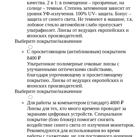
качества. 2 в 1: в помещении – прозрачные, на
солнце – темные. Степень затемнения зависит от
уровня УФ-излучения. 100% UV- защита. Бонус –
защита от синего света. Не темнеют в машине, т.к.
лобовое стекло автомобиля слабо пропускает
ультрафиолет. Линзы от ведущих европейских и
японских производителей.
Выберите покрытие/назначение
С просветляющим (антибликовым) покрытием
8400 ₽
Ультратонкие полимерные очковые линзы с
улучшенными оптическими свойствами,
благодаря упрочняющему и просветляющему
покрытию. Линзы от ведущих европейских и
японских производителей.
Выберите покрытие/назначение
Для работы за компьютером (стандарт)
4800 ₽
Линзы для тех, кто много времени проводит за
экранами цифровых устройств. Специальное
покрытие (блю блокер) помогает снизить
воздействие синего света от излучения мониторов.
Рекомендуются для использования во время
работы с гаджетами, не для постоянного ношения.