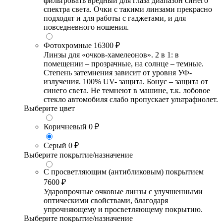
фильтровать вредный для глаза диапазон синего
спектра света. Очки с такими линзами прекрасно
подходят и для работы с гаджетами, и для
повседневного ношения.
Фотохромные
16300 ₽
Линзы для «очков-хамелеонов». 2 в 1: в
помещении – прозрачные, на солнце – темные.
Степень затемнения зависит от уровня УФ-
излучения. 100% UV- защита. Бонус – защита от
синего света. Не темнеют в машине, т.к. лобовое
стекло автомобиля слабо пропускает ультрафиолет.
Выберите цвет
Коричневый
0 ₽
Серый
0 ₽
Выберите покрытие/назначение
С просветляющим (антибликовым) покрытием
7600 ₽
Ударопрочные очковые линзы с улучшенными
оптическими свойствами, благодаря
упрочняющему и просветляющему покрытию.
Выберите покрытие/назначение