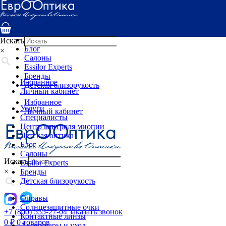
Услуги
Специалисты
Центр контроля миопии
Детская оптика
Искать
Блог
×
Салоны
Essilor Experts
Бренды
Избранное
Детская близорукость
Личный кабинет
Избранное
Услуги
Личный кабинет
Специалисты
Центр контроля миопии
Детская оптика
Блог
Салоны
Искать
Essilor Experts
×
Бренды
Детская близорукость
Оправы
Солнцезащитные очки
+7 (800) 555-27-04
заказать звонок
Контактные линзы
0
₽
0 товаров
Аксессуары и уход