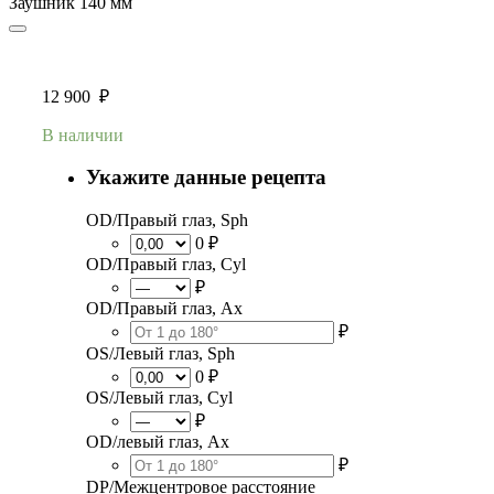
Заушник
140 мм
12 900
₽
В наличии
Укажите данные рецепта
OD/Правый глаз, Sph
0 ₽
OD/Правый глаз, Cyl
₽
OD/Правый глаз, Ax
₽
OS/Левый глаз, Sph
0 ₽
OS/Левый глаз, Cyl
₽
OD/левый глаз, Ax
₽
DP/Межцентровое расстояние