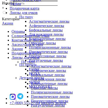
Искать
Акции
×
Подарочная карта
Линзы для очков
По типу
Категории
Астигматические линзы
Акции
Асферические линзы
Бифокальные линзы
Оправы
Для вождения линзы
Солнцезащитные очки
Компьютерные линзы
Контактные линзы
Офисные линзы
Аксессуары и уход
Поляризационные линзы
Акции
Призматические линзы
Подарочная карта
Прогрессивные линзы
Линзы для очков
Разгрузочные линзы
По типу
По бренду
Астигматические линзы
Essilor
Асферические линзы
HOYA
Бифокальные линзы
Детские линзы
Для вождения линзы
Stellest
Компьютерные линзы
MiYOSMART
Офисные линзы
Поляризационные линзы
Призматические линзы
Прогрессивные линзы
+7 (800) 555-27-04
заказать звонок
Разгрузочные линзы