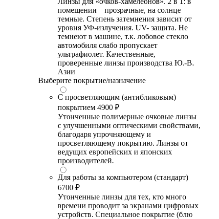
Линзы для «очков-хамелеонов». 2 в 1: в
помещении – прозрачные, на солнце –
темные. Степень затемнения зависит от
уровня УФ-излучения. UV- защита. Не
темнеют в машине, т.к. лобовое стекло
автомобиля слабо пропускает
ультрафиолет. Качественные,
проверенные линзы производства Ю.-В.
Азии
Выберите покрытие/назначение
С просветляющим (антибликовым)
покрытием
4900 ₽
Утонченные полимерные очковые линзы
с улучшенными оптическими свойствами,
благодаря упрочняющему и
просветляющему покрытию. Линзы от
ведущих европейских и японских
производителей.
Для работы за компьютером (стандарт)
6700 ₽
Утонченные линзы для тех, кто много
времени проводит за экранами цифровых
устройств. Специальное покрытие (блю