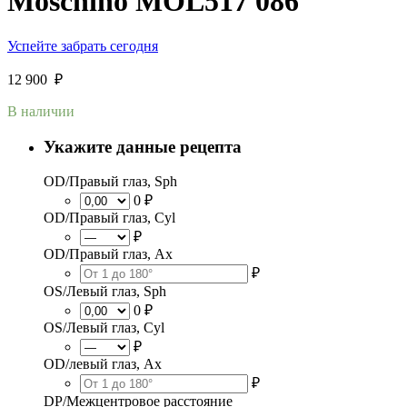
Moschino MOL517 086
Успейте забрать сегодня
12 900
₽
В наличии
Укажите данные рецепта
OD/Правый глаз, Sph
0 ₽
OD/Правый глаз, Cyl
₽
OD/Правый глаз, Ax
₽
OS/Левый глаз, Sph
0 ₽
OS/Левый глаз, Cyl
₽
OD/левый глаз, Ax
₽
DP/Межцентровое расстояние