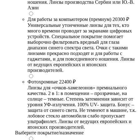
ношения. Линзы производства Сербии или Ю.-В.
Азии
Для работы за компьютером (премиум)
20300 ₽
Универсальные утонченные линзы для тех, кто
много времени проводит за экранами цифровых
устройств. Специальное покрытие помогает
выборочно фильтровать вредный для глаза
диапазон синего спектра света. Очки с такими
линзами прекрасно подходят и для работы с
гаджетами, и для повседневного ношения. Линзы
от ведущих европейских и японских
производителей.
Фотохромные
22400 ₽
Линзы для «очков-хамелеонов» премиального
качества. 2 в 1: в помещении – прозрачные, на
солнце – темные. Степень затемнения зависит от
уровня УФ-излучения. 100% UV- защита. Бонус –
защита от синего света. Не темнеют в машине, т.к.
лобовое стекло автомобиля слабо пропускает
ультрафиолет. Линзы от ведущих европейских и
японских производителей.
Выберите покрытие/назначение