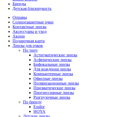
Бренды
Детская близорукость
Оправы
Солнцезащитные очки
Контактные линзы
Аксессуары и уход
Акции
Подарочная карта
Линзы для очков
По типу
Астигматические линзы
Асферические линзы
Бифокальные линзы
Для вождения линзы
Компьютерные линзы
Офисные линзы
Поляризационные линзы
Призматические линзы
Прогрессивные линзы
Разгрузочные линзы
По бренду
Essilor
HOYA
Детские линзы