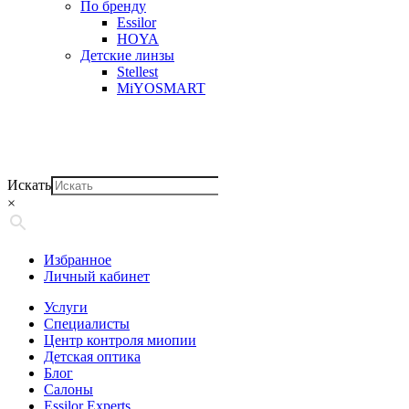
По бренду
Essilor
HOYA
Детские линзы
Stellest
MiYOSMART
Искать
×
Избранное
Личный кабинет
Услуги
Специалисты
Центр контроля миопии
Детская оптика
Блог
Салоны
Essilor Experts