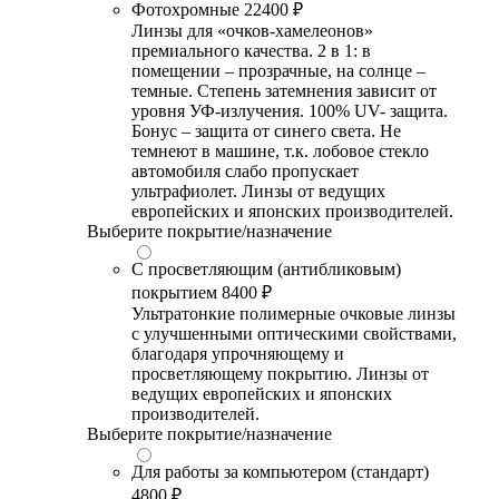
Фотохромные
22400 ₽
Линзы для «очков-хамелеонов»
премиального качества. 2 в 1: в
помещении – прозрачные, на солнце –
темные. Степень затемнения зависит от
уровня УФ-излучения. 100% UV- защита.
Бонус – защита от синего света. Не
темнеют в машине, т.к. лобовое стекло
автомобиля слабо пропускает
ультрафиолет. Линзы от ведущих
европейских и японских производителей.
Выберите покрытие/назначение
С просветляющим (антибликовым)
покрытием
8400 ₽
Ультратонкие полимерные очковые линзы
с улучшенными оптическими свойствами,
благодаря упрочняющему и
просветляющему покрытию. Линзы от
ведущих европейских и японских
производителей.
Выберите покрытие/назначение
Для работы за компьютером (стандарт)
4800 ₽