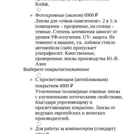
Kodak.
Фотохромные (эконом)
6900 ₽
Линзы для «очков-хамелеонов». 2 в 1: в
помещении – прозрачные, на солнце –
темные. Степень затемнения зависит от
уровня УФ-излучения. UV- защита. Не
темнеют в машине, т.к. лобовое стекло
автомобиля слабо пропускает
ультрафиолет. Качественные,
проверенные линзы производства Ю.-В.
Азии
Выберите покрытие/назначение
С просветляющим (антибликовым)
покрытием
4900 ₽
Утонченные полимерные очковые линзы
с улучшенными оптическими свойствами,
благодаря упрочняющему и
просветляющему покрытию. Линзы от
ведущих европейских и японских
производителей.
Для работы за компьютером (стандарт)