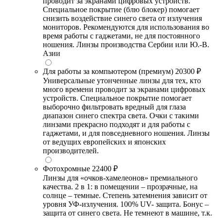
проводит за экранами цифровых устройств.
Специальное покрытие (блю блокер) помогает
снизить воздействие синего света от излучения
мониторов. Рекомендуются для использования во
время работы с гаджетами, не для постоянного
ношения. Линзы производства Сербии или Ю.-В.
Азии
Для работы за компьютером (премиум)
20300 ₽
Универсальные утонченные линзы для тех, кто
много времени проводит за экранами цифровых
устройств. Специальное покрытие помогает
выборочно фильтровать вредный для глаза
диапазон синего спектра света. Очки с такими
линзами прекрасно подходят и для работы с
гаджетами, и для повседневного ношения. Линзы
от ведущих европейских и японских
производителей.
Фотохромные
22400 ₽
Линзы для «очков-хамелеонов» премиального
качества. 2 в 1: в помещении – прозрачные, на
солнце – темные. Степень затемнения зависит от
уровня УФ-излучения. 100% UV- защита. Бонус –
защита от синего света. Не темнеют в машине, т.к.