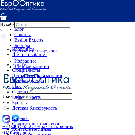
Услуги
Специалисты
Центр контроля миопии
Детская оптика
Искать
Блог
×
Салоны
Essilor Experts
Бренды
Избранное
Детская близорукость
Личный кабинет
Избранное
Услуги
Личный кабинет
Специалисты
Центр контроля миопии
Детская оптика
Блог
Салоны
Искать
Essilor Experts
×
Бренды
Детская близорукость
Оправы
Солнцезащитные очки
+7 (800) 555-27-04
заказать звонок
Контактные линзы
0
₽
0 товаров
Аксессуары и уход