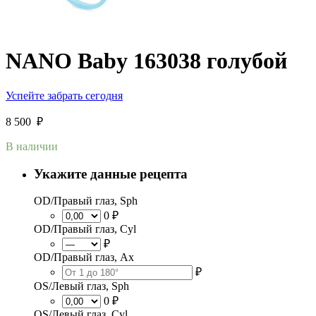
NANO Baby 163038 голубой
Успейте забрать сегодня
8 500
₽
В наличии
Укажите данные рецепта
OD/Правый глаз, Sph
0 ₽
OD/Правый глаз, Cyl
₽
OD/Правый глаз, Ax
₽
OS/Левый глаз, Sph
0 ₽
OS/Левый глаз, Cyl