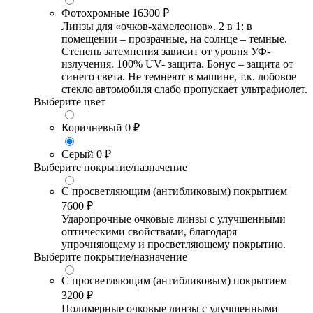
Фотохромные
16300 ₽
Линзы для «очков-хамелеонов». 2 в 1: в
помещении – прозрачные, на солнце – темные.
Степень затемнения зависит от уровня УФ-
излучения. 100% UV- защита. Бонус – защита от
синего света. Не темнеют в машине, т.к. лобовое
стекло автомобиля слабо пропускает ультрафиолет.
Выберите цвет
Коричневый
0 ₽
Серый
0 ₽
Выберите покрытие/назначение
С просветляющим (антибликовым) покрытием
7600 ₽
Ударопрочные очковые линзы с улучшенными
оптическими свойствами, благодаря
упрочняющему и просветляющему покрытию.
Выберите покрытие/назначение
С просветляющим (антибликовым) покрытием
3200 ₽
Полимерные очковые линзы с улучшенными