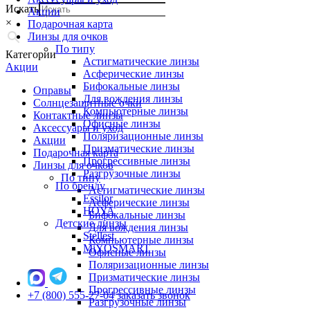
Искать
Акции
×
Подарочная карта
Линзы для очков
По типу
Категории
Астигматические линзы
Акции
Асферические линзы
Бифокальные линзы
Оправы
Для вождения линзы
Солнцезащитные очки
Компьютерные линзы
Контактные линзы
Офисные линзы
Аксессуары и уход
Поляризационные линзы
Акции
Призматические линзы
Подарочная карта
Прогрессивные линзы
Линзы для очков
Разгрузочные линзы
По типу
По бренду
Астигматические линзы
Essilor
Асферические линзы
HOYA
Бифокальные линзы
Детские линзы
Для вождения линзы
Stellest
Компьютерные линзы
MiYOSMART
Офисные линзы
Поляризационные линзы
Призматические линзы
Прогрессивные линзы
+7 (800) 555-27-04
заказать звонок
Разгрузочные линзы