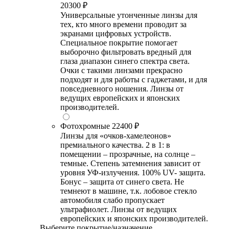
20300 ₽
Универсальные утонченные линзы для
тех, кто много времени проводит за
экранами цифровых устройств.
Специальное покрытие помогает
выборочно фильтровать вредный для
глаза диапазон синего спектра света.
Очки с такими линзами прекрасно
подходят и для работы с гаджетами, и для
повседневного ношения. Линзы от
ведущих европейских и японских
производителей.
Фотохромные
22400 ₽
Линзы для «очков-хамелеонов»
премиального качества. 2 в 1: в
помещении – прозрачные, на солнце –
темные. Степень затемнения зависит от
уровня УФ-излучения. 100% UV- защита.
Бонус – защита от синего света. Не
темнеют в машине, т.к. лобовое стекло
автомобиля слабо пропускает
ультрафиолет. Линзы от ведущих
европейских и японских производителей.
Выберите покрытие/назначение