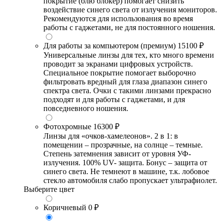
покрытие (блю блокер) помогает снизить
воздействие синего света от излучения мониторов.
Рекомендуются для использования во время
работы с гаджетами, не для постоянного ношения.
Для работы за компьютером (премиум)
15100 ₽
Универсальные линзы для тех, кто много времени
проводит за экранами цифровых устройств.
Специальное покрытие помогает выборочно
фильтровать вредный для глаза диапазон синего
спектра света. Очки с такими линзами прекрасно
подходят и для работы с гаджетами, и для
повседневного ношения.
Фотохромные
16300 ₽
Линзы для «очков-хамелеонов». 2 в 1: в
помещении – прозрачные, на солнце – темные.
Степень затемнения зависит от уровня УФ-
излучения. 100% UV- защита. Бонус – защита от
синего света. Не темнеют в машине, т.к. лобовое
стекло автомобиля слабо пропускает ультрафиолет.
Выберите цвет
Коричневый
0 ₽