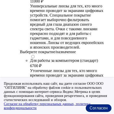
11000 ₽
Универсальные линзы для тех, кто много
времени проводит за экранами цифровых
устройств. Специальное покрытие
помогает выборочно фильтровать
вредный для глаза диапазон синего
спектра света. Очки с такими линзами
прекрасно подходят и для работы с
гаджетами, и для повседневного
ношения. Линзы от ведущих европейских
и японских производителей.
Выберите покрытие/назначение
Для работы за компьютером (стандарт)
6700 ₽
Утонченные линзы для тех, кто много
времени проводит за экранами цифровых
устройств. Специальное покрытие (блю
Продолжая использовать наш сайт, вы даете согласие ООО ООО
блокер) помогает снизить воздействие
“ОПТИЛИНК” на обработку файлов cookie и пользовательских
синего света от излучения мониторов.
данных с помощью интернет-сервиса Яндекс.Метрика в целях
Рекомендуются для использования во
функционирования сайта, проведения ретаргетинга, и проведения
время работы с гаджетами, не для
статистических исследований и обзоров.
постоянного ношения. Линзы
Согласие на обработку персональных данных, политика
производства Сербии или Ю.-В. Азии.
Согласен
конфендициальности