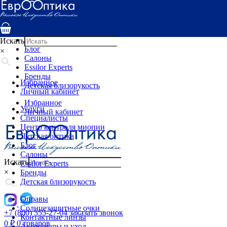
Услуги
Специалисты
Центр контроля миопии
Детская оптика
Искать
Блог
×
Салоны
Essilor Experts
Бренды
Избранное
Детская близорукость
Личный кабинет
Избранное
Услуги
Личный кабинет
Специалисты
Центр контроля миопии
Детская оптика
Блог
Салоны
Искать
Essilor Experts
×
Бренды
Детская близорукость
Оправы
Солнцезащитные очки
+7 (800) 555-27-04
заказать звонок
Контактные линзы
0
₽
0 товаров
Аксессуары и уход