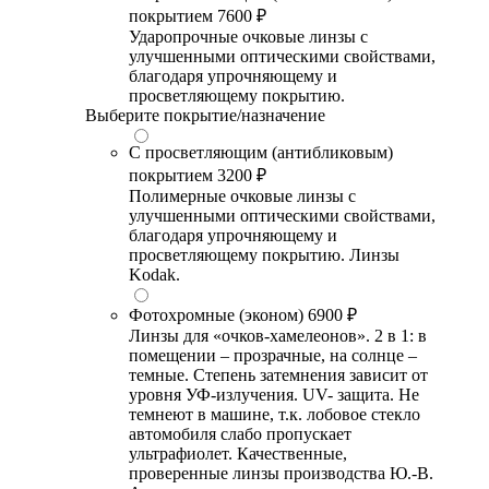
покрытием
7600 ₽
Ударопрочные очковые линзы с
улучшенными оптическими свойствами,
благодаря упрочняющему и
просветляющему покрытию.
Выберите покрытие/назначение
С просветляющим (антибликовым)
покрытием
3200 ₽
Полимерные очковые линзы с
улучшенными оптическими свойствами,
благодаря упрочняющему и
просветляющему покрытию. Линзы
Kodak.
Фотохромные (эконом)
6900 ₽
Линзы для «очков-хамелеонов». 2 в 1: в
помещении – прозрачные, на солнце –
темные. Степень затемнения зависит от
уровня УФ-излучения. UV- защита. Не
темнеют в машине, т.к. лобовое стекло
автомобиля слабо пропускает
ультрафиолет. Качественные,
проверенные линзы производства Ю.-В.