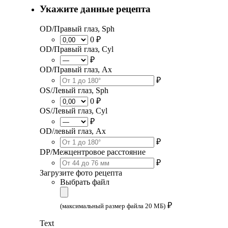
Укажите данные рецепта
OD/Правый глаз, Sph
0 ₽
OD/Правый глаз, Cyl
₽
OD/Правый глаз, Ax
₽
OS/Левый глаз, Sph
0 ₽
OS/Левый глаз, Cyl
₽
OD/левый глаз, Ax
₽
DP/Межцентровое расстояние
₽
Загрузите фото рецепта
Выбрать файл
₽
(максимальный размер файла 20 МБ)
Text