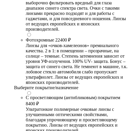
выборочно фильтровать вредный для глаза
диапазон синего спектра света. Очки с такими
линзами прекрасно подходят и для работы с
гаджетами, и для повседневного ношения. Линзы
от ведущих европейских и японских
производителей.
Фотохромные
22400 ₽
Линзы для «очков-хамелеонов» премиального
качества. 2 в 1: в помещении – прозрачные, на
солнце – темные. Степень затемнения зависит от
уровня УФ-излучения. 100% UV- защита. Бонус –
защита от синего света. Не темнеют в машине, т.к.
лобовое стекло автомобиля слабо пропускает
ультрафиолет. Линзы от ведущих европейских и
японских производителей.
Выберите покрытие/назначение
С просветляющим (антибликовым) покрытием
8400 ₽
Ультратонкие полимерные очковые линзы с
улучшенными оптическими свойствами,
благодаря упрочняющему и просветляющему
покрытию. Линзы от ведущих европейских и
японских производителей.