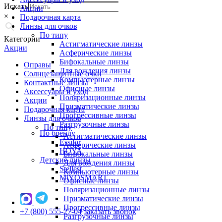
Искать
Акции
×
Подарочная карта
Линзы для очков
По типу
Категории
Астигматические линзы
Акции
Асферические линзы
Бифокальные линзы
Оправы
Для вождения линзы
Солнцезащитные очки
Компьютерные линзы
Контактные линзы
Офисные линзы
Аксессуары и уход
Поляризационные линзы
Акции
Призматические линзы
Подарочная карта
Прогрессивные линзы
Линзы для очков
Разгрузочные линзы
По типу
По бренду
Астигматические линзы
Essilor
Асферические линзы
HOYA
Бифокальные линзы
Детские линзы
Для вождения линзы
Stellest
Компьютерные линзы
MiYOSMART
Офисные линзы
Поляризационные линзы
Призматические линзы
Прогрессивные линзы
+7 (800) 555-27-04
заказать звонок
Разгрузочные линзы