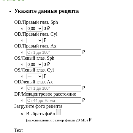
Укажите данные рецепта
OD/Правый глаз, Sph
0 ₽
OD/Правый глаз, Cyl
₽
OD/Правый глаз, Ax
₽
OS/Левый глаз, Sph
0 ₽
OS/Левый глаз, Cyl
₽
OD/левый глаз, Ax
₽
DP/Межцентровое расстояние
₽
Загрузите фото рецепта
Выбрать файл
₽
(максимальный размер файла 20 МБ)
Text