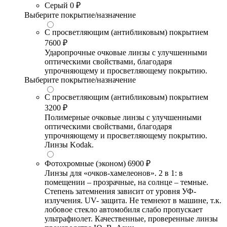
Серый
0 ₽
Выберите покрытие/назначение
С просветляющим (антибликовым) покрытием
7600 ₽
Ударопрочные очковые линзы с улучшенными
оптическими свойствами, благодаря
упрочняющему и просветляющему покрытию.
Выберите покрытие/назначение
С просветляющим (антибликовым) покрытием
3200 ₽
Полимерные очковые линзы с улучшенными
оптическими свойствами, благодаря
упрочняющему и просветляющему покрытию.
Линзы Kodak.
Фотохромные (эконом)
6900 ₽
Линзы для «очков-хамелеонов». 2 в 1: в
помещении – прозрачные, на солнце – темные.
Степень затемнения зависит от уровня УФ-
излучения. UV- защита. Не темнеют в машине, т.к.
лобовое стекло автомобиля слабо пропускает
ультрафиолет. Качественные, проверенные линзы