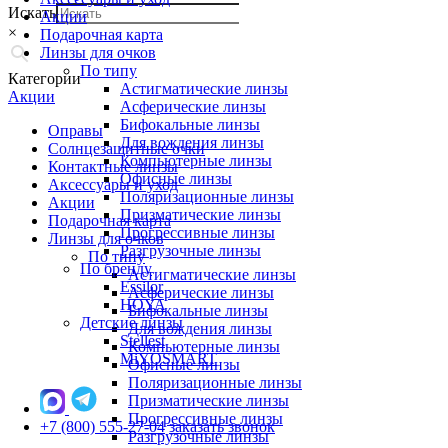
Искать
Акции
×
Подарочная карта
Линзы для очков
По типу
Категории
Астигматические линзы
Акции
Асферические линзы
Бифокальные линзы
Оправы
Для вождения линзы
Солнцезащитные очки
Компьютерные линзы
Контактные линзы
Офисные линзы
Аксессуары и уход
Поляризационные линзы
Акции
Призматические линзы
Подарочная карта
Прогрессивные линзы
Линзы для очков
Разгрузочные линзы
По типу
По бренду
Астигматические линзы
Essilor
Асферические линзы
HOYA
Бифокальные линзы
Детские линзы
Для вождения линзы
Stellest
Компьютерные линзы
MiYOSMART
Офисные линзы
Поляризационные линзы
Призматические линзы
Прогрессивные линзы
+7 (800) 555-27-04
заказать звонок
Разгрузочные линзы