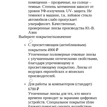
помещении – прозрачные, на солнце –
темные. Степень затемнения зависит от
уровня УФ-излучения. UV- защита. Не
темнеют в машине, т.к. лобовое стекло
автомобиля слабо пропускает
ультрафиолет. Качественные,
проверенные линзы производства Ю.-В.
Азии
Выберите покрытие/назначение
С просветляющим (антибликовым)
покрытием
4900 ₽
Утонченные полимерные очковые линзы
с улучшенными оптическими свойствами,
благодаря упрочняющему и
просветляющему покрытию. Линзы от
ведущих европейских и японских
производителей.
Для работы за компьютером (стандарт)
6700 ₽
Утонченные линзы для тех, кто много
времени проводит за экранами цифровых
устройств. Специальное покрытие (блю
блокер) помогает снизить воздействие