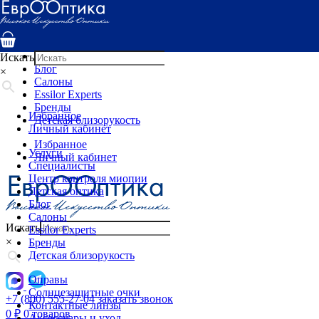
Услуги
Специалисты
Центр контроля миопии
Детская оптика
Искать
Блог
×
Салоны
Essilor Experts
Бренды
Избранное
Детская близорукость
Личный кабинет
Избранное
Услуги
Личный кабинет
Специалисты
Центр контроля миопии
Детская оптика
Блог
Салоны
Искать
Essilor Experts
×
Бренды
Детская близорукость
Оправы
Солнцезащитные очки
+7 (800) 555-27-04
заказать звонок
Контактные линзы
0
₽
0 товаров
Аксессуары и уход