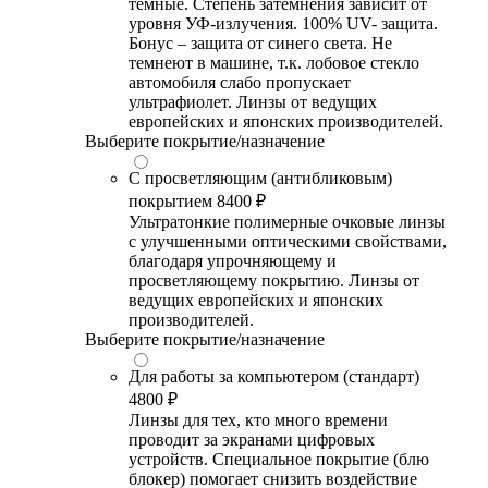
темные. Степень затемнения зависит от
уровня УФ-излучения. 100% UV- защита.
Бонус – защита от синего света. Не
темнеют в машине, т.к. лобовое стекло
автомобиля слабо пропускает
ультрафиолет. Линзы от ведущих
европейских и японских производителей.
Выберите покрытие/назначение
С просветляющим (антибликовым)
покрытием
8400 ₽
Ультратонкие полимерные очковые линзы
с улучшенными оптическими свойствами,
благодаря упрочняющему и
просветляющему покрытию. Линзы от
ведущих европейских и японских
производителей.
Выберите покрытие/назначение
Для работы за компьютером (стандарт)
4800 ₽
Линзы для тех, кто много времени
проводит за экранами цифровых
устройств. Специальное покрытие (блю
блокер) помогает снизить воздействие