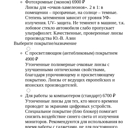
Фотохромные (эконом)
6900 ₽
Линзы для «очков-хамелеонов». 2 в 1: в
помещении – прозрачные, на солнце – темные.
Степень затемнения зависит от уровня УФ-
излучения. UV- защита. Не темнеют в машине, т.к.
лобовое стекло автомобиля слабо пропускает
ультрафиолет. Качественные, проверенные линзы
производства Ю.-В. Азии
Выберите покрытие/назначение
С просветляющим (антибликовым) покрытием
4900 ₽
Утонченные полимерные очковые линзы с
улучшенными оптическими свойствами,
благодаря упрочняющему и просветляющему
покрытию. Линзы от ведущих европейских и
японских производителей.
Для работы за компьютером (стандарт)
6700 ₽
Утонченные линзы для тех, кто много времени
проводит за экранами цифровых устройств.
Специальное покрытие (блю блокер) помогает
снизить воздействие синего света от излучения
мониторов. Рекомендуются для использования во
время работы с гаджетами, не для постоянного