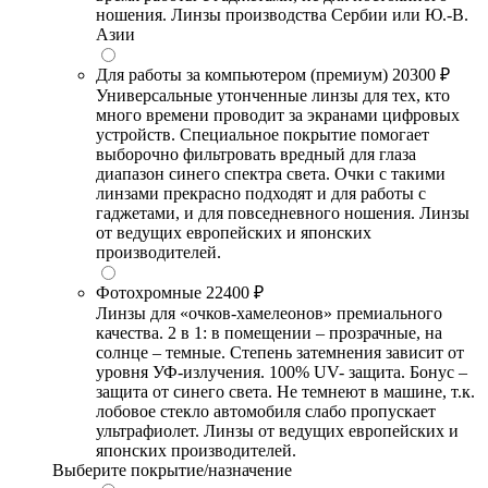
ношения. Линзы производства Сербии или Ю.-В.
Азии
Для работы за компьютером (премиум)
20300 ₽
Универсальные утонченные линзы для тех, кто
много времени проводит за экранами цифровых
устройств. Специальное покрытие помогает
выборочно фильтровать вредный для глаза
диапазон синего спектра света. Очки с такими
линзами прекрасно подходят и для работы с
гаджетами, и для повседневного ношения. Линзы
от ведущих европейских и японских
производителей.
Фотохромные
22400 ₽
Линзы для «очков-хамелеонов» премиального
качества. 2 в 1: в помещении – прозрачные, на
солнце – темные. Степень затемнения зависит от
уровня УФ-излучения. 100% UV- защита. Бонус –
защита от синего света. Не темнеют в машине, т.к.
лобовое стекло автомобиля слабо пропускает
ультрафиолет. Линзы от ведущих европейских и
японских производителей.
Выберите покрытие/назначение