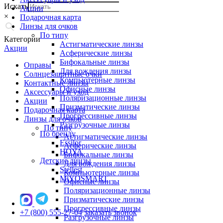
Искать
Акции
×
Подарочная карта
Линзы для очков
По типу
Категории
Астигматические линзы
Акции
Асферические линзы
Бифокальные линзы
Оправы
Для вождения линзы
Солнцезащитные очки
Компьютерные линзы
Контактные линзы
Офисные линзы
Аксессуары и уход
Поляризационные линзы
Акции
Призматические линзы
Подарочная карта
Прогрессивные линзы
Линзы для очков
Разгрузочные линзы
По типу
По бренду
Астигматические линзы
Essilor
Асферические линзы
HOYA
Бифокальные линзы
Детские линзы
Для вождения линзы
Stellest
Компьютерные линзы
MiYOSMART
Офисные линзы
Поляризационные линзы
Призматические линзы
Прогрессивные линзы
+7 (800) 555-27-04
заказать звонок
Разгрузочные линзы