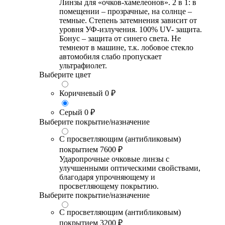
Линзы для «очков-хамелеонов». 2 в 1: в
помещении – прозрачные, на солнце –
темные. Степень затемнения зависит от
уровня УФ-излучения. 100% UV- защита.
Бонус – защита от синего света. Не
темнеют в машине, т.к. лобовое стекло
автомобиля слабо пропускает
ультрафиолет.
Выберите цвет
Коричневый
0 ₽
Серый
0 ₽
Выберите покрытие/назначение
С просветляющим (антибликовым)
покрытием
7600 ₽
Ударопрочные очковые линзы с
улучшенными оптическими свойствами,
благодаря упрочняющему и
просветляющему покрытию.
Выберите покрытие/назначение
С просветляющим (антибликовым)
покрытием
3200 ₽