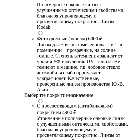
Полимерные очковые линзы с
улучшенными оптическими свойствами,
благодаря упрочняющему и
просветляющему покрытию. Линзы
Kodak.
Фотохромные (эконом)
6900 ₽
Линзы для «очков-хамелеонов». 2 в 1: в
помещении – прозрачные, на солнце –
темные. Степень затемнения зависит от
уровня УФ-излучения. UV- защита. Не
темнеют в машине, т.к. лобовое стекло
автомобиля слабо пропускает
ультрафиолет. Качественные,
проверенные линзы производства Ю.-В.
Азии
Выберите покрытие/назначение
С просветляющим (антибликовым)
покрытием
4900 ₽
Утонченные полимерные очковые линзы
с улучшенными оптическими свойствами,
благодаря упрочняющему и
просветляющему покрытию. Линзы от