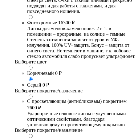
спектра света. Очки с такими линзами прекрасно
подходят и для работы с гаджетами, и для
повседневного ношения.
Фотохромные
16300 ₽
Линзы для «очков-хамелеонов». 2 в 1: в
помещении – прозрачные, на солнце – темные.
Степень затемнения зависит от уровня УФ-
излучения. 100% UV- защита. Бонус – защита от
синего света. Не темнеют в машине, т.к. лобовое
стекло автомобиля слабо пропускает ультрафиолет.
Выберите цвет
Коричневый
0 ₽
Серый
0 ₽
Выберите покрытие/назначение
С просветляющим (антибликовым) покрытием
7600 ₽
Ударопрочные очковые линзы с улучшенными
оптическими свойствами, благодаря
упрочняющему и просветляющему покрытию.
Выберите покрытие/назначение