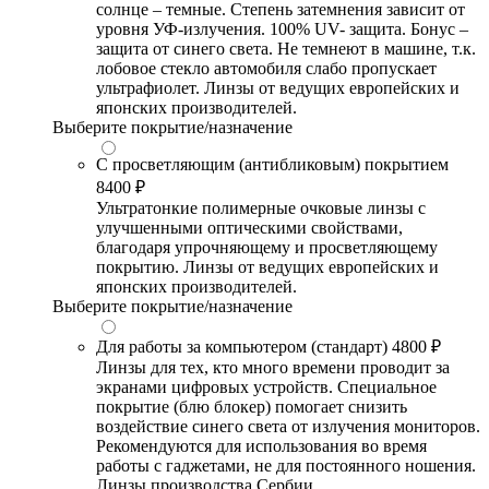
солнце – темные. Степень затемнения зависит от
уровня УФ-излучения. 100% UV- защита. Бонус –
защита от синего света. Не темнеют в машине, т.к.
лобовое стекло автомобиля слабо пропускает
ультрафиолет. Линзы от ведущих европейских и
японских производителей.
Выберите покрытие/назначение
С просветляющим (антибликовым) покрытием
8400 ₽
Ультратонкие полимерные очковые линзы с
улучшенными оптическими свойствами,
благодаря упрочняющему и просветляющему
покрытию. Линзы от ведущих европейских и
японских производителей.
Выберите покрытие/назначение
Для работы за компьютером (стандарт)
4800 ₽
Линзы для тех, кто много времени проводит за
экранами цифровых устройств. Специальное
покрытие (блю блокер) помогает снизить
воздействие синего света от излучения мониторов.
Рекомендуются для использования во время
работы с гаджетами, не для постоянного ношения.
Линзы производства Сербии.