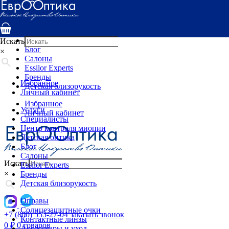
Услуги
Специалисты
Центр контроля миопии
Детская оптика
Искать
Блог
×
Салоны
Essilor Experts
Бренды
Избранное
Детская близорукость
Личный кабинет
Избранное
Услуги
Личный кабинет
Специалисты
Центр контроля миопии
Детская оптика
Блог
Салоны
Искать
Essilor Experts
×
Бренды
Детская близорукость
Оправы
Солнцезащитные очки
+7 (800) 555-27-04
заказать звонок
Контактные линзы
0
₽
0 товаров
Аксессуары и уход