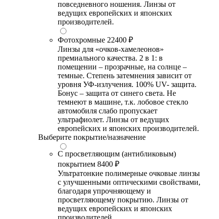
повседневного ношения. Линзы от
ведущих европейских и японских
производителей.
Фотохромные
22400 ₽
Линзы для «очков-хамелеонов»
премиального качества. 2 в 1: в
помещении – прозрачные, на солнце –
темные. Степень затемнения зависит от
уровня УФ-излучения. 100% UV- защита.
Бонус – защита от синего света. Не
темнеют в машине, т.к. лобовое стекло
автомобиля слабо пропускает
ультрафиолет. Линзы от ведущих
европейских и японских производителей.
Выберите покрытие/назначение
С просветляющим (антибликовым)
покрытием
8400 ₽
Ультратонкие полимерные очковые линзы
с улучшенными оптическими свойствами,
благодаря упрочняющему и
просветляющему покрытию. Линзы от
ведущих европейских и японских
производителей.