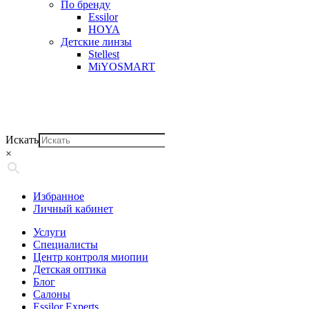
По бренду
Essilor
HOYA
Детские линзы
Stellest
MiYOSMART
Искать
×
Избранное
Личный кабинет
Услуги
Специалисты
Центр контроля миопии
Детская оптика
Блог
Салоны
Essilor Experts