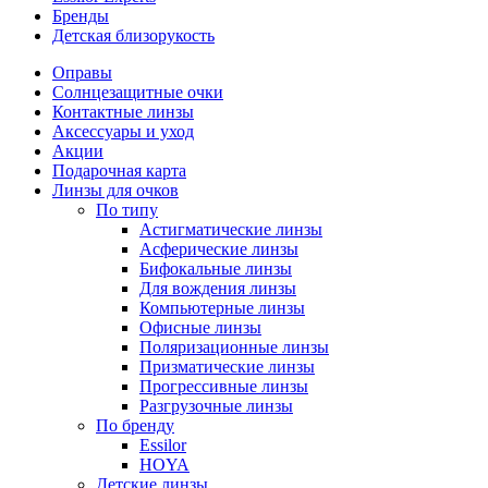
Бренды
Детская близорукость
Оправы
Солнцезащитные очки
Контактные линзы
Аксессуары и уход
Акции
Подарочная карта
Линзы для очков
По типу
Астигматические линзы
Асферические линзы
Бифокальные линзы
Для вождения линзы
Компьютерные линзы
Офисные линзы
Поляризационные линзы
Призматические линзы
Прогрессивные линзы
Разгрузочные линзы
По бренду
Essilor
HOYA
Детские линзы