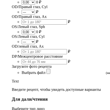
0 ₽
OD/Правый глаз, Cyl
₽
OD/Правый глаз, Ax
₽
OS/Левый глаз, Sph
0 ₽
OS/Левый глаз, Cyl
₽
OD/левый глаз, Ax
₽
DP/Межцентровое расстояние
₽
Загрузите фото рецепта
Выбрать файл
(м
Text
Введите рецепт, чтобы увидеть доступные варианты
Для дали/чтения
Выберите тип линз