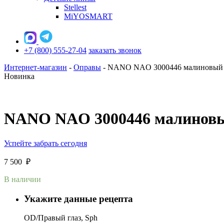
Stellest
MiYOSMART
+7 (800) 555-27-04
заказать звонок
Интернет-магазин
-
Оправы
-
NANO NAO 3000446 малиновый
Новинка
NANO NAO 3000446 малинов
Успейте забрать сегодня
7 500
₽
В наличии
Укажите данные рецепта
OD/Правый глаз, Sph