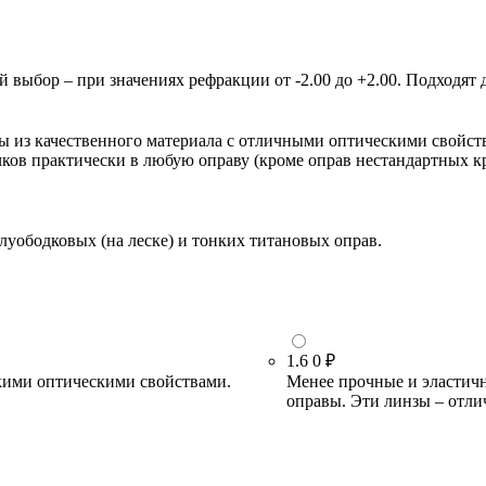
ыбор – при значениях рефракции от -2.00 до +2.00. Подходят д
зы из качественного материала с отличными оптическими свойст
очков практически в любую оправу (кроме оправ нестандартных 
луободковых (на леске) и тонких титановых оправ.
1.6
0 ₽
кими оптическими свойствами.
Менее прочные и эластичн
оправы. Эти линзы – отли