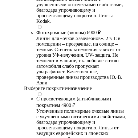
улучшенными оптическими свойствами,
благодаря упрочняющему и
просветляющему покрытию. Линзы
Kodak.
Фотохромные (эконом)
6900 ₽
Линзы для «очков-хамелеонов». 2 в 1: в
помещении – прозрачные, на солнце –
темные. Степень затемнения зависит от
уровня УФ-излучения. UV- защита. Не
темнеют в машине, т.к. лобовое стекло
автомобиля слабо пропускает
ультрафиолет. Качественные,
проверенные линзы производства Ю.-В.
Азии
Выберите покрытие/назначение
С просветляющим (антибликовым)
покрытием
4900 ₽
Утонченные полимерные очковые линзы
с улучшенными оптическими свойствами,
благодаря упрочняющему и
просветляющему покрытию. Линзы от
ведущих европейских и японских