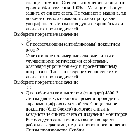
солнце – темные. Степень затемнения зависит от
уровня УФ-излучения. 100% UV- защита. Бонус –
защита от синего света. Не темнеют в машине, т.к.
лобовое стекло автомобиля слабо пропускает
ультрафиолет. Линзы от ведущих европейских и
японских производителей.
Выберите покрытие/назначение
С просветляющим (антибликовым) покрытием
8400 ₽
Ультратонкие полимерные очковые линзы с
улучшенными оптическими свойствами,
благодаря упрочняющему и просветляющему
покрытию. Линзы от ведущих европейских и
японских производителей.
Выберите покрытие/назначение
Для работы за компьютером (стандарт)
4800 ₽
Линзы для тех, кто много времени проводит за
экранами цифровых устройств. Специальное
покрытие (блю блокер) помогает снизить
воздействие синего света от излучения мониторов.
Рекомендуются для использования во время
работы с гаджетами, не для постоянного ношения.
Линзы производства Сербии.