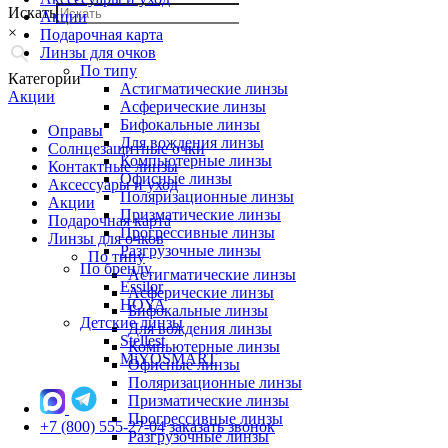
Искать
Акции
×
Подарочная карта
Линзы для очков
По типу
Категории
Астигматические линзы
Акции
Асферические линзы
Бифокальные линзы
Оправы
Для вождения линзы
Солнцезащитные очки
Компьютерные линзы
Контактные линзы
Офисные линзы
Аксессуары и уход
Поляризационные линзы
Акции
Призматические линзы
Подарочная карта
Прогрессивные линзы
Линзы для очков
Разгрузочные линзы
По типу
По бренду
Астигматические линзы
Essilor
Асферические линзы
HOYA
Бифокальные линзы
Детские линзы
Для вождения линзы
Stellest
Компьютерные линзы
MiYOSMART
Офисные линзы
Поляризационные линзы
Призматические линзы
Прогрессивные линзы
+7 (800) 555-27-04
заказать звонок
Разгрузочные линзы