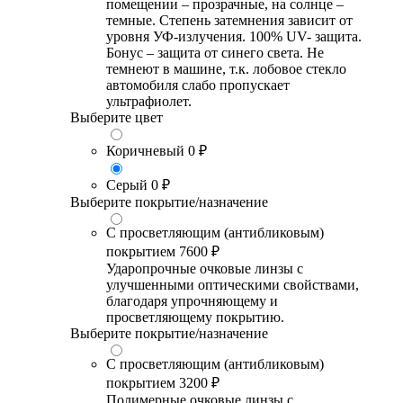
помещении – прозрачные, на солнце –
темные. Степень затемнения зависит от
уровня УФ-излучения. 100% UV- защита.
Бонус – защита от синего света. Не
темнеют в машине, т.к. лобовое стекло
автомобиля слабо пропускает
ультрафиолет.
Выберите цвет
Коричневый
0 ₽
Серый
0 ₽
Выберите покрытие/назначение
С просветляющим (антибликовым)
покрытием
7600 ₽
Ударопрочные очковые линзы с
улучшенными оптическими свойствами,
благодаря упрочняющему и
просветляющему покрытию.
Выберите покрытие/назначение
С просветляющим (антибликовым)
покрытием
3200 ₽
Полимерные очковые линзы с