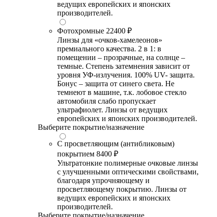
ведущих европейских и японских
производителей.
Фотохромные
22400 ₽
Линзы для «очков-хамелеонов»
премиального качества. 2 в 1: в
помещении – прозрачные, на солнце –
темные. Степень затемнения зависит от
уровня УФ-излучения. 100% UV- защита.
Бонус – защита от синего света. Не
темнеют в машине, т.к. лобовое стекло
автомобиля слабо пропускает
ультрафиолет. Линзы от ведущих
европейских и японских производителей.
Выберите покрытие/назначение
С просветляющим (антибликовым)
покрытием
8400 ₽
Ультратонкие полимерные очковые линзы
с улучшенными оптическими свойствами,
благодаря упрочняющему и
просветляющему покрытию. Линзы от
ведущих европейских и японских
производителей.
Выберите покрытие/назначение