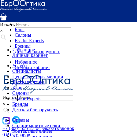
Услуги
Специалисты
Центр контроля миопии
Детская оптика
Искать
Блог
×
Салоны
Essilor Experts
Бренды
Избранное
Детская близорукость
Личный кабинет
Избранное
Услуги
Личный кабинет
Специалисты
Центр контроля миопии
Детская оптика
Блог
Салоны
Искать
Essilor Experts
×
Бренды
Детская близорукость
Оправы
Солнцезащитные очки
+7 (800) 555-27-04
заказать звонок
Контактные линзы
0
₽
0 товаров
Аксессуары и уход