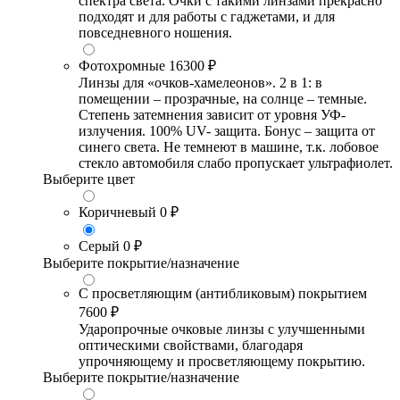
спектра света. Очки с такими линзами прекрасно
подходят и для работы с гаджетами, и для
повседневного ношения.
Фотохромные
16300 ₽
Линзы для «очков-хамелеонов». 2 в 1: в
помещении – прозрачные, на солнце – темные.
Степень затемнения зависит от уровня УФ-
излучения. 100% UV- защита. Бонус – защита от
синего света. Не темнеют в машине, т.к. лобовое
стекло автомобиля слабо пропускает ультрафиолет.
Выберите цвет
Коричневый
0 ₽
Серый
0 ₽
Выберите покрытие/назначение
С просветляющим (антибликовым) покрытием
7600 ₽
Ударопрочные очковые линзы с улучшенными
оптическими свойствами, благодаря
упрочняющему и просветляющему покрытию.
Выберите покрытие/назначение