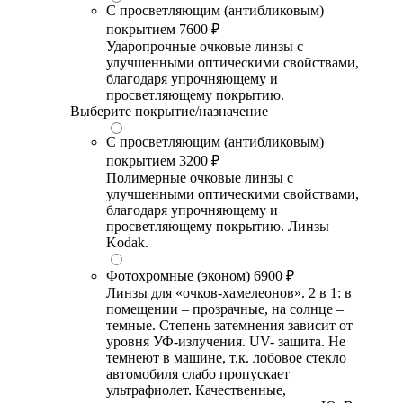
С просветляющим (антибликовым)
покрытием
7600 ₽
Ударопрочные очковые линзы с
улучшенными оптическими свойствами,
благодаря упрочняющему и
просветляющему покрытию.
Выберите покрытие/назначение
С просветляющим (антибликовым)
покрытием
3200 ₽
Полимерные очковые линзы с
улучшенными оптическими свойствами,
благодаря упрочняющему и
просветляющему покрытию. Линзы
Kodak.
Фотохромные (эконом)
6900 ₽
Линзы для «очков-хамелеонов». 2 в 1: в
помещении – прозрачные, на солнце –
темные. Степень затемнения зависит от
уровня УФ-излучения. UV- защита. Не
темнеют в машине, т.к. лобовое стекло
автомобиля слабо пропускает
ультрафиолет. Качественные,