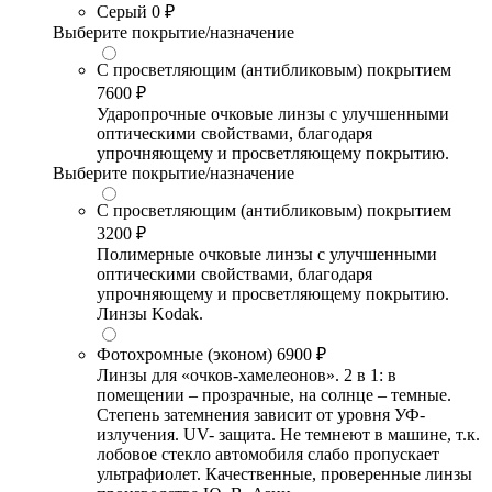
Серый
0 ₽
Выберите покрытие/назначение
С просветляющим (антибликовым) покрытием
7600 ₽
Ударопрочные очковые линзы с улучшенными
оптическими свойствами, благодаря
упрочняющему и просветляющему покрытию.
Выберите покрытие/назначение
С просветляющим (антибликовым) покрытием
3200 ₽
Полимерные очковые линзы с улучшенными
оптическими свойствами, благодаря
упрочняющему и просветляющему покрытию.
Линзы Kodak.
Фотохромные (эконом)
6900 ₽
Линзы для «очков-хамелеонов». 2 в 1: в
помещении – прозрачные, на солнце – темные.
Степень затемнения зависит от уровня УФ-
излучения. UV- защита. Не темнеют в машине, т.к.
лобовое стекло автомобиля слабо пропускает
ультрафиолет. Качественные, проверенные линзы