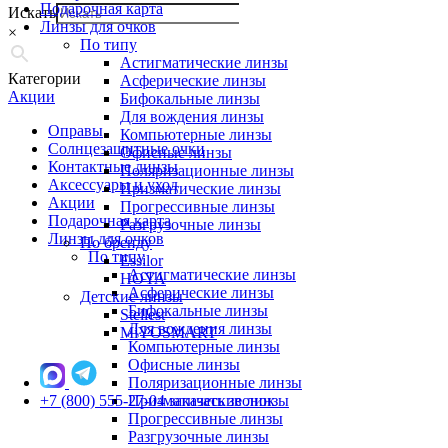
Подарочная карта
Искать
Линзы для очков
×
По типу
Астигматические линзы
Категории
Асферические линзы
Акции
Бифокальные линзы
Для вождения линзы
Оправы
Компьютерные линзы
Солнцезащитные очки
Офисные линзы
Контактные линзы
Поляризационные линзы
Аксессуары и уход
Призматические линзы
Акции
Прогрессивные линзы
Подарочная карта
Разгрузочные линзы
Линзы для очков
По бренду
По типу
Essilor
Астигматические линзы
HOYA
Асферические линзы
Детские линзы
Бифокальные линзы
Stellest
Для вождения линзы
MiYOSMART
Компьютерные линзы
Офисные линзы
Поляризационные линзы
+7 (800) 555-27-04
Призматические линзы
заказать звонок
Прогрессивные линзы
Разгрузочные линзы