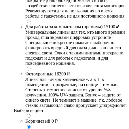
покрытие (блю блокер) помогает снизить
воздействие синего света от излучения мониторов.
Рекомендуются для использования во время
работы с гаджетами, не для постоянного ношения.
Для работы за компьютером (премиум)
15100 ₽
Универсальные линзы для тех, кто много времени
проводит за экранами цифровых устройств.
Специальное покрытие помогает выборочно
фильтровать вредный для глаза диапазон синего
спектра света. Очки с такими линзами прекрасно
подходят и для работы с гаджетами, и для
повседневного ношения.
Фотохромные
16300 ₽
Линзы для «очков-хамелеонов». 2 в 1: в
помещении – прозрачные, на солнце – темные.
Степень затемнения зависит от уровня УФ-
излучения. 100% UV- защита. Бонус – защита от
синего света. Не темнеют в машине, т.к. лобовое
стекло автомобиля слабо пропускает ультрафиолет.
Выберите цвет
Коричневый
0 ₽