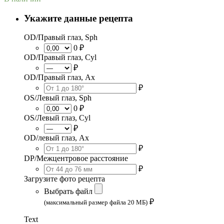
Укажите данные рецепта
OD/Правый глаз, Sph
0 ₽
OD/Правый глаз, Cyl
₽
OD/Правый глаз, Ax
₽
OS/Левый глаз, Sph
0 ₽
OS/Левый глаз, Cyl
₽
OD/левый глаз, Ax
₽
DP/Межцентровое расстояние
₽
Загрузите фото рецепта
Выбрать файл
₽
(максимальный размер файла 20 МБ)
Text