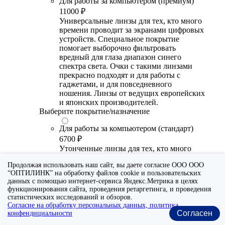
Для работы за компьютером (премиум)
11000 ₽
Универсальные линзы для тех, кто много
времени проводит за экранами цифровых
устройств. Специальное покрытие
помогает выборочно фильтровать
вредный для глаза диапазон синего
спектра света. Очки с такими линзами
прекрасно подходят и для работы с
гаджетами, и для повседневного
ношения. Линзы от ведущих европейских
и японских производителей.
Выберите покрытие/назначение
Для работы за компьютером (стандарт)
6700 ₽
Утонченные линзы для тех, кто много
времени проводит за экранами цифровых
Продолжая использовать наш сайт, вы даете согласие ООО ООО
устройств. Специальное покрытие (блю
“ОПТИЛИНК” на обработку файлов cookie и пользовательских
блокер) помогает снизить воздействие
данных с помощью интернет-сервиса Яндекс.Метрика в целях
синего света от излучения мониторов.
функционирования сайта, проведения ретаргетинга, и проведения
Рекомендуются для использования во
статистических исследований и обзоров.
время работы с гаджетами, не для
Согласие на обработку персональных данных, политика
постоянного ношения. Линзы
Согласен
конфендициальности
производства Сербии или Ю.-В. Азии.