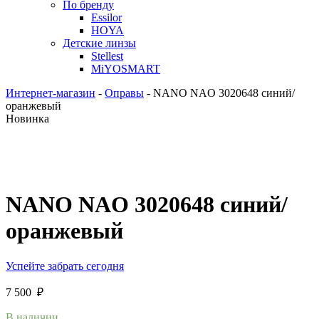
По бренду
Essilor
HOYA
Детские линзы
Stellest
MiYOSMART
Интернет-магазин
-
Оправы
-
NANO NAO 3020648 синий/
оранжевый
Новинка
NANO NAO 3020648 синий/
оранжевый
Успейте забрать сегодня
7 500
₽
В наличии