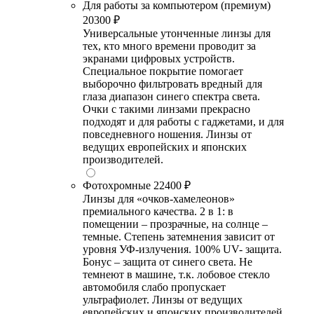
Для работы за компьютером (премиум)
20300 ₽
Универсальные утонченные линзы для
тех, кто много времени проводит за
экранами цифровых устройств.
Специальное покрытие помогает
выборочно фильтровать вредный для
глаза диапазон синего спектра света.
Очки с такими линзами прекрасно
подходят и для работы с гаджетами, и для
повседневного ношения. Линзы от
ведущих европейских и японских
производителей.
Фотохромные
22400 ₽
Линзы для «очков-хамелеонов»
премиального качества. 2 в 1: в
помещении – прозрачные, на солнце –
темные. Степень затемнения зависит от
уровня УФ-излучения. 100% UV- защита.
Бонус – защита от синего света. Не
темнеют в машине, т.к. лобовое стекло
автомобиля слабо пропускает
ультрафиолет. Линзы от ведущих
европейских и японских производителей.