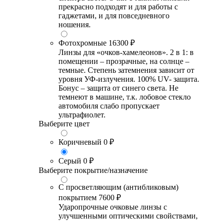
прекрасно подходят и для работы с
гаджетами, и для повседневного
ношения.
Фотохромные
16300 ₽
Линзы для «очков-хамелеонов». 2 в 1: в
помещении – прозрачные, на солнце –
темные. Степень затемнения зависит от
уровня УФ-излучения. 100% UV- защита.
Бонус – защита от синего света. Не
темнеют в машине, т.к. лобовое стекло
автомобиля слабо пропускает
ультрафиолет.
Выберите цвет
Коричневый
0 ₽
Серый
0 ₽
Выберите покрытие/назначение
С просветляющим (антибликовым)
покрытием
7600 ₽
Ударопрочные очковые линзы с
улучшенными оптическими свойствами,