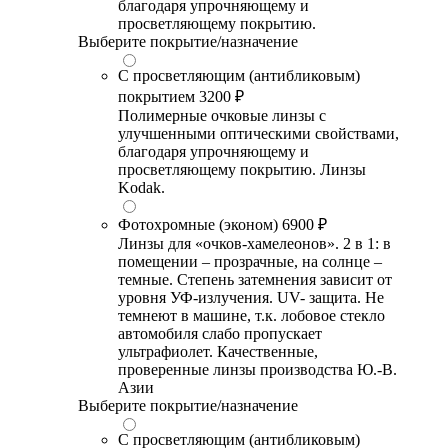
благодаря упрочняющему и
просветляющему покрытию.
Выберите покрытие/назначение
С просветляющим (антибликовым)
покрытием
3200 ₽
Полимерные очковые линзы с
улучшенными оптическими свойствами,
благодаря упрочняющему и
просветляющему покрытию. Линзы
Kodak.
Фотохромные (эконом)
6900 ₽
Линзы для «очков-хамелеонов». 2 в 1: в
помещении – прозрачные, на солнце –
темные. Степень затемнения зависит от
уровня УФ-излучения. UV- защита. Не
темнеют в машине, т.к. лобовое стекло
автомобиля слабо пропускает
ультрафиолет. Качественные,
проверенные линзы производства Ю.-В.
Азии
Выберите покрытие/назначение
С просветляющим (антибликовым)