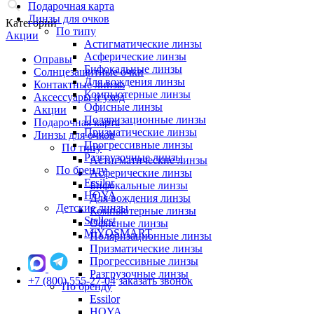
Подарочная карта
Линзы для очков
Категории
По типу
Акции
Астигматические линзы
Асферические линзы
Оправы
Бифокальные линзы
Солнцезащитные очки
Для вождения линзы
Контактные линзы
Компьютерные линзы
Аксессуары и уход
Офисные линзы
Акции
Поляризационные линзы
Подарочная карта
Призматические линзы
Линзы для очков
Прогрессивные линзы
По типу
Разгрузочные линзы
Астигматические линзы
По бренду
Асферические линзы
Essilor
Бифокальные линзы
HOYA
Для вождения линзы
Детские линзы
Компьютерные линзы
Stellest
Офисные линзы
MiYOSMART
Поляризационные линзы
Призматические линзы
Прогрессивные линзы
Разгрузочные линзы
+7 (800) 555-27-04
заказать звонок
По бренду
Essilor
HOYA