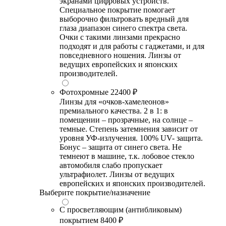
экранами цифровых устройств.
Специальное покрытие помогает
выборочно фильтровать вредный для
глаза диапазон синего спектра света.
Очки с такими линзами прекрасно
подходят и для работы с гаджетами, и для
повседневного ношения. Линзы от
ведущих европейских и японских
производителей.
Фотохромные
22400 ₽
Линзы для «очков-хамелеонов»
премиального качества. 2 в 1: в
помещении – прозрачные, на солнце –
темные. Степень затемнения зависит от
уровня УФ-излучения. 100% UV- защита.
Бонус – защита от синего света. Не
темнеют в машине, т.к. лобовое стекло
автомобиля слабо пропускает
ультрафиолет. Линзы от ведущих
европейских и японских производителей.
Выберите покрытие/назначение
С просветляющим (антибликовым)
покрытием
8400 ₽