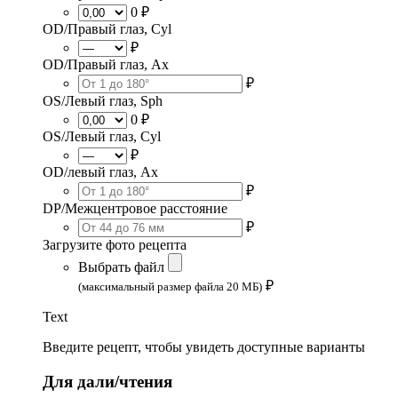
0 ₽
OD/Правый глаз, Cyl
₽
OD/Правый глаз, Ax
₽
OS/Левый глаз, Sph
0 ₽
OS/Левый глаз, Cyl
₽
OD/левый глаз, Ax
₽
DP/Межцентровое расстояние
₽
Загрузите фото рецепта
Выбрать файл
₽
(максимальный размер файла 20 МБ)
Text
Введите рецепт, чтобы увидеть доступные варианты
Для дали/чтения