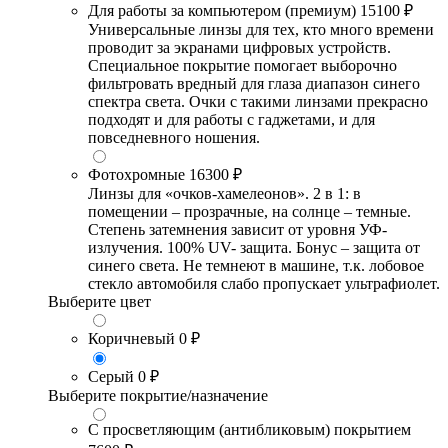
Для работы за компьютером (премиум)
15100 ₽
Универсальные линзы для тех, кто много времени
проводит за экранами цифровых устройств.
Специальное покрытие помогает выборочно
фильтровать вредный для глаза диапазон синего
спектра света. Очки с такими линзами прекрасно
подходят и для работы с гаджетами, и для
повседневного ношения.
Фотохромные
16300 ₽
Линзы для «очков-хамелеонов». 2 в 1: в
помещении – прозрачные, на солнце – темные.
Степень затемнения зависит от уровня УФ-
излучения. 100% UV- защита. Бонус – защита от
синего света. Не темнеют в машине, т.к. лобовое
стекло автомобиля слабо пропускает ультрафиолет.
Выберите цвет
Коричневый
0 ₽
Серый
0 ₽
Выберите покрытие/назначение
С просветляющим (антибликовым) покрытием