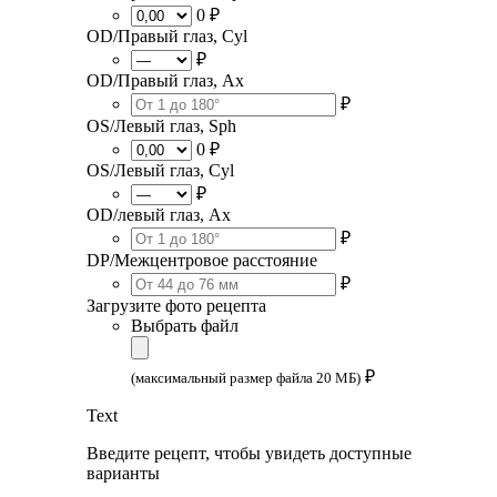
0 ₽
OD/Правый глаз, Cyl
₽
OD/Правый глаз, Ax
₽
OS/Левый глаз, Sph
0 ₽
OS/Левый глаз, Cyl
₽
OD/левый глаз, Ax
₽
DP/Межцентровое расстояние
₽
Загрузите фото рецепта
Выбрать файл
₽
(максимальный размер файла 20 МБ)
Text
Введите рецепт, чтобы увидеть доступные
варианты