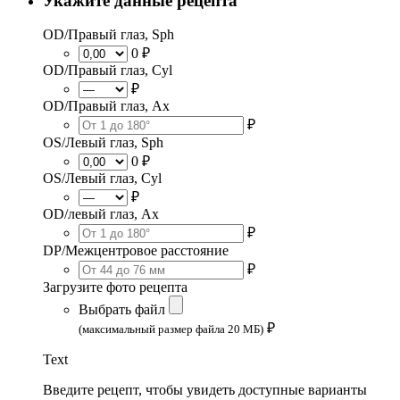
Укажите данные рецепта
OD/Правый глаз, Sph
0 ₽
OD/Правый глаз, Cyl
₽
OD/Правый глаз, Ax
₽
OS/Левый глаз, Sph
0 ₽
OS/Левый глаз, Cyl
₽
OD/левый глаз, Ax
₽
DP/Межцентровое расстояние
₽
Загрузите фото рецепта
Выбрать файл
₽
(максимальный размер файла 20 МБ)
Text
Введите рецепт, чтобы увидеть доступные варианты