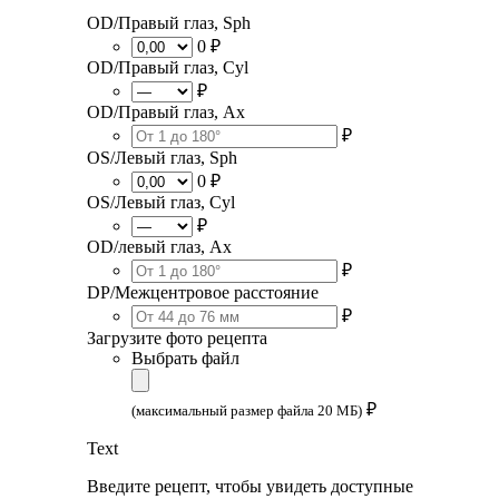
OD/Правый глаз, Sph
0 ₽
OD/Правый глаз, Cyl
₽
OD/Правый глаз, Ax
₽
OS/Левый глаз, Sph
0 ₽
OS/Левый глаз, Cyl
₽
OD/левый глаз, Ax
₽
DP/Межцентровое расстояние
₽
Загрузите фото рецепта
Выбрать файл
₽
(максимальный размер файла 20 МБ)
Text
Введите рецепт, чтобы увидеть доступные