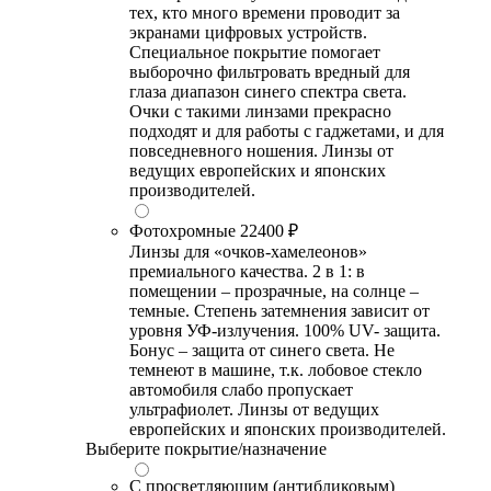
тех, кто много времени проводит за
экранами цифровых устройств.
Специальное покрытие помогает
выборочно фильтровать вредный для
глаза диапазон синего спектра света.
Очки с такими линзами прекрасно
подходят и для работы с гаджетами, и для
повседневного ношения. Линзы от
ведущих европейских и японских
производителей.
Фотохромные
22400 ₽
Линзы для «очков-хамелеонов»
премиального качества. 2 в 1: в
помещении – прозрачные, на солнце –
темные. Степень затемнения зависит от
уровня УФ-излучения. 100% UV- защита.
Бонус – защита от синего света. Не
темнеют в машине, т.к. лобовое стекло
автомобиля слабо пропускает
ультрафиолет. Линзы от ведущих
европейских и японских производителей.
Выберите покрытие/назначение
С просветляющим (антибликовым)