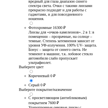
вредный для глаза диапазон синего
спектра света. Очки с такими линзами
прекрасно подходят и для работы с
гаджетами, и для повседневного
ношения.
Фотохромные
16300 ₽
Линзы для «очков-хамелеонов». 2 в 1: в
помещении – прозрачные, на солнце –
темные. Степень затемнения зависит от
уровня УФ-излучения. 100% UV- защита.
Бонус – защита от синего света. Не
темнеют в машине, т.к. лобовое стекло
автомобиля слабо пропускает
ультрафиолет.
Выберите цвет
Коричневый
0 ₽
Серый
0 ₽
Выберите покрытие/назначение
С просветляющим (антибликовым)
покрытием
7600 ₽
Ударопрочные очковые линзы с