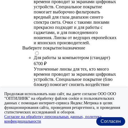
времени проводит за экранами цифровых
устройств. Специальное покрытие
помогает выборочно фильтровать
вредный для глаза диапазон синего
спектра света. Очки с такими линзами
прекрасно подходят и для работы с
гаджетами, и для повседневного
ношения. Линзы от ведущих европейских
и японских производителей.
Выберите покрытие/назначение
Для работы за компьютером (стандарт)
6700 ₽
Утонченные линзы для тех, кто много
времени проводит за экранами цифровых
устройств. Специальное покрытие (блю
блокер) помогает снизить воздействие
синего света от излучения мониторов.
Продолжая использовать наш сайт, вы даете согласие ООО ООО
Рекомендуются для использования во
“ОПТИЛИНК” на обработку файлов cookie и пользовательских
время работы с гаджетами, не для
данных с помощью интернет-сервиса Яндекс.Метрика в целях
постоянного ношения. Линзы
функционирования сайта, проведения ретаргетинга, и проведения
производства Сербии или Ю.-В. Азии.
статистических исследований и обзоров.
Согласие на обработку персональных данных, политика
Для работы за компьютером (премиум)
Согласен
конфендициальности
20300 ₽