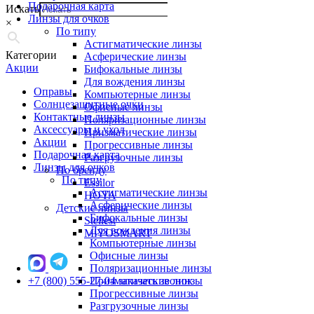
Подарочная карта
Искать
Линзы для очков
×
По типу
Астигматические линзы
Категории
Асферические линзы
Акции
Бифокальные линзы
Для вождения линзы
Оправы
Компьютерные линзы
Солнцезащитные очки
Офисные линзы
Контактные линзы
Поляризационные линзы
Аксессуары и уход
Призматические линзы
Акции
Прогрессивные линзы
Подарочная карта
Разгрузочные линзы
Линзы для очков
По бренду
По типу
Essilor
Астигматические линзы
HOYA
Асферические линзы
Детские линзы
Бифокальные линзы
Stellest
Для вождения линзы
MiYOSMART
Компьютерные линзы
Офисные линзы
Поляризационные линзы
+7 (800) 555-27-04
Призматические линзы
заказать звонок
Прогрессивные линзы
Разгрузочные линзы