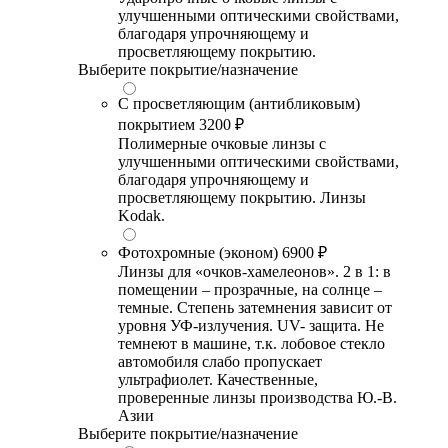
улучшенными оптическими свойствами,
благодаря упрочняющему и
просветляющему покрытию.
Выберите покрытие/назначение
С просветляющим (антибликовым)
покрытием
3200 ₽
Полимерные очковые линзы с
улучшенными оптическими свойствами,
благодаря упрочняющему и
просветляющему покрытию. Линзы
Kodak.
Фотохромные (эконом)
6900 ₽
Линзы для «очков-хамелеонов». 2 в 1: в
помещении – прозрачные, на солнце –
темные. Степень затемнения зависит от
уровня УФ-излучения. UV- защита. Не
темнеют в машине, т.к. лобовое стекло
автомобиля слабо пропускает
ультрафиолет. Качественные,
проверенные линзы производства Ю.-В.
Азии
Выберите покрытие/назначение