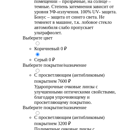
помещении – прозрачные, на солнце –
темные. Степень затемнения зависит от
уровня УФ-излучения. 100% UV- защита.
Бонус – защита от синего света. Не
темнеют в машине, т.к. лобовое стекло
автомобиля слабо пропускает
ультрафиолет.
Выберите цвет
Коричневый
0 ₽
Серый
0 ₽
Выберите покрытие/назначение
С просветляющим (антибликовым)
покрытием
7600 ₽
Ударопрочные очковые линзы с
улучшенными оптическими свойствами,
благодаря упрочняющему и
просветляющему покрытию.
Выберите покрытие/назначение
С просветляющим (антибликовым)
покрытием
3200 ₽
Полимерные очковые линзы с