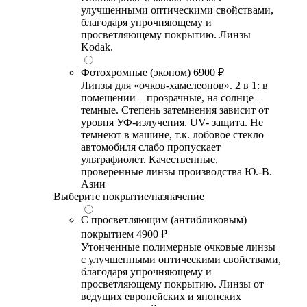
улучшенными оптическими свойствами,
благодаря упрочняющему и
просветляющему покрытию. Линзы
Kodak.
Фотохромные (эконом)
6900 ₽
Линзы для «очков-хамелеонов». 2 в 1: в
помещении – прозрачные, на солнце –
темные. Степень затемнения зависит от
уровня УФ-излучения. UV- защита. Не
темнеют в машине, т.к. лобовое стекло
автомобиля слабо пропускает
ультрафиолет. Качественные,
проверенные линзы производства Ю.-В.
Азии
Выберите покрытие/назначение
С просветляющим (антибликовым)
покрытием
4900 ₽
Утонченные полимерные очковые линзы
с улучшенными оптическими свойствами,
благодаря упрочняющему и
просветляющему покрытию. Линзы от
ведущих европейских и японских