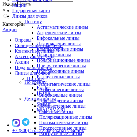
Искать
Акции
×
Подарочная карта
Линзы для очков
По типу
Категории
Астигматические линзы
Акции
Асферические линзы
Бифокальные линзы
Оправы
Для вождения линзы
Солнцезащитные очки
Компьютерные линзы
Контактные линзы
Офисные линзы
Аксессуары и уход
Поляризационные линзы
Акции
Призматические линзы
Подарочная карта
Прогрессивные линзы
Линзы для очков
Разгрузочные линзы
По типу
По бренду
Астигматические линзы
Essilor
Асферические линзы
HOYA
Бифокальные линзы
Детские линзы
Для вождения линзы
Stellest
Компьютерные линзы
MiYOSMART
Офисные линзы
Поляризационные линзы
Призматические линзы
Прогрессивные линзы
+7 (800) 555-27-04
заказать звонок
Разгрузочные линзы