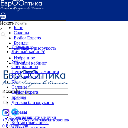
Услуги
Специалисты
Центр контроля миопии
Детская оптика
Искать
Блог
×
Салоны
Essilor Experts
Бренды
Избранное
Детская близорукость
Личный кабинет
Избранное
Услуги
Личный кабинет
Специалисты
Центр контроля миопии
Детская оптика
Блог
Салоны
Искать
Essilor Experts
×
Бренды
Детская близорукость
Оправы
Солнцезащитные очки
+7 (800) 555-27-04
заказать звонок
Контактные линзы
0
₽
0 товаров
Аксессуары и уход