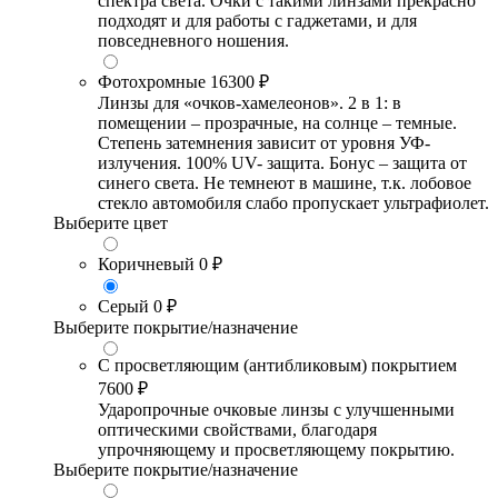
спектра света. Очки с такими линзами прекрасно
подходят и для работы с гаджетами, и для
повседневного ношения.
Фотохромные
16300 ₽
Линзы для «очков-хамелеонов». 2 в 1: в
помещении – прозрачные, на солнце – темные.
Степень затемнения зависит от уровня УФ-
излучения. 100% UV- защита. Бонус – защита от
синего света. Не темнеют в машине, т.к. лобовое
стекло автомобиля слабо пропускает ультрафиолет.
Выберите цвет
Коричневый
0 ₽
Серый
0 ₽
Выберите покрытие/назначение
С просветляющим (антибликовым) покрытием
7600 ₽
Ударопрочные очковые линзы с улучшенными
оптическими свойствами, благодаря
упрочняющему и просветляющему покрытию.
Выберите покрытие/назначение