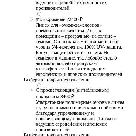
ведущих европейских и японских
производителей.
Фотохромные
22400 ₽
Линзы для «очков-хамелеонов»
премиального качества. 2 в 1: в
помещении – прозрачные, на солнце –
темные. Степень затемнения зависит от
уровня УФ-излучения. 100% UV- защита.
Бонус – защита от синего света. Не
темнеют в машине, т.к. лобовое стекло
автомобиля слабо пропускает
ультрафиолет. Линзы от ведущих
европейских и японских производителей.
Выберите покрытие/назначение
С просветляющим (антибликовым)
покрытием
8400 ₽
Ультратонкие полимерные очковые линзы
с улучшенными оптическими свойствами,
благодаря упрочняющему и
просветляющему покрытию. Линзы от
ведущих европейских и японских
производителей.
Выберите покрытие/назначение