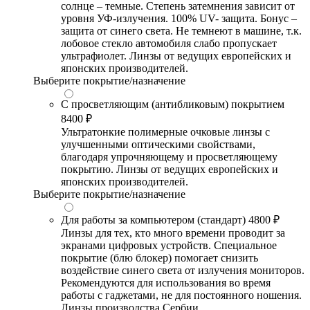
солнце – темные. Степень затемнения зависит от
уровня УФ-излучения. 100% UV- защита. Бонус –
защита от синего света. Не темнеют в машине, т.к.
лобовое стекло автомобиля слабо пропускает
ультрафиолет. Линзы от ведущих европейских и
японских производителей.
Выберите покрытие/назначение
С просветляющим (антибликовым) покрытием
8400 ₽
Ультратонкие полимерные очковые линзы с
улучшенными оптическими свойствами,
благодаря упрочняющему и просветляющему
покрытию. Линзы от ведущих европейских и
японских производителей.
Выберите покрытие/назначение
Для работы за компьютером (стандарт)
4800 ₽
Линзы для тех, кто много времени проводит за
экранами цифровых устройств. Специальное
покрытие (блю блокер) помогает снизить
воздействие синего света от излучения мониторов.
Рекомендуются для использования во время
работы с гаджетами, не для постоянного ношения.
Линзы производства Сербии.