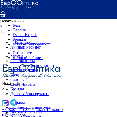
Услуги
Специалисты
Центр контроля миопии
Детская оптика
Искать
Блог
×
Салоны
Essilor Experts
Бренды
Избранное
Детская близорукость
Личный кабинет
Избранное
Услуги
Личный кабинет
Специалисты
Центр контроля миопии
Детская оптика
Блог
Салоны
Искать
Essilor Experts
×
Бренды
Детская близорукость
Оправы
Солнцезащитные очки
+7 (800) 555-27-04
заказать звонок
Контактные линзы
0
₽
0 товаров
Аксессуары и уход