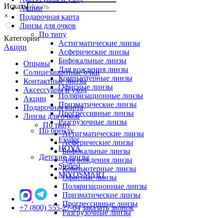
Искать
Акции
×
Подарочная карта
Линзы для очков
По типу
Категории
Астигматические линзы
Акции
Асферические линзы
Бифокальные линзы
Оправы
Для вождения линзы
Солнцезащитные очки
Компьютерные линзы
Контактные линзы
Офисные линзы
Аксессуары и уход
Поляризационные линзы
Акции
Призматические линзы
Подарочная карта
Прогрессивные линзы
Линзы для очков
Разгрузочные линзы
По типу
По бренду
Астигматические линзы
Essilor
Асферические линзы
HOYA
Бифокальные линзы
Детские линзы
Для вождения линзы
Stellest
Компьютерные линзы
MiYOSMART
Офисные линзы
Поляризационные линзы
Призматические линзы
Прогрессивные линзы
+7 (800) 555-27-04
заказать звонок
Разгрузочные линзы