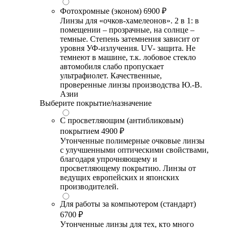
Фотохромные (эконом)
6900 ₽
Линзы для «очков-хамелеонов». 2 в 1: в
помещении – прозрачные, на солнце –
темные. Степень затемнения зависит от
уровня УФ-излучения. UV- защита. Не
темнеют в машине, т.к. лобовое стекло
автомобиля слабо пропускает
ультрафиолет. Качественные,
проверенные линзы производства Ю.-В.
Азии
Выберите покрытие/назначение
С просветляющим (антибликовым)
покрытием
4900 ₽
Утонченные полимерные очковые линзы
с улучшенными оптическими свойствами,
благодаря упрочняющему и
просветляющему покрытию. Линзы от
ведущих европейских и японских
производителей.
Для работы за компьютером (стандарт)
6700 ₽
Утонченные линзы для тех, кто много