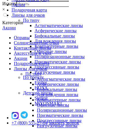
Искать
Акции
×
Подарочная карта
Линзы для очков
По типу
Категории
Астигматические линзы
Акции
Асферические линзы
Бифокальные линзы
Оправы
Для вождения линзы
Солнцезащитные очки
Компьютерные линзы
Контактные линзы
Офисные линзы
Аксессуары и уход
Поляризационные линзы
Акции
Призматические линзы
Подарочная карта
Прогрессивные линзы
Линзы для очков
Разгрузочные линзы
По типу
По бренду
Астигматические линзы
Essilor
Асферические линзы
HOYA
Бифокальные линзы
Детские линзы
Для вождения линзы
Stellest
Компьютерные линзы
MiYOSMART
Офисные линзы
Поляризационные линзы
Призматические линзы
Прогрессивные линзы
+7 (800) 555-27-04
заказать звонок
Разгрузочные линзы