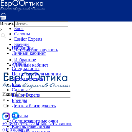
Услуги
Специалисты
Центр контроля миопии
Детская оптика
Искать
Блог
×
Салоны
Essilor Experts
Бренды
Избранное
Детская близорукость
Личный кабинет
Избранное
Услуги
Личный кабинет
Специалисты
Центр контроля миопии
Детская оптика
Блог
Салоны
Искать
Essilor Experts
×
Бренды
Детская близорукость
Оправы
Солнцезащитные очки
+7 (800) 555-27-04
заказать звонок
Контактные линзы
0
₽
0 товаров
Аксессуары и уход