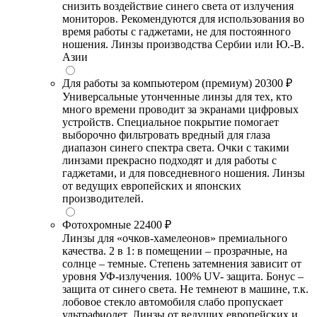
снизить воздействие синего света от излучения
мониторов. Рекомендуются для использования во
время работы с гаджетами, не для постоянного
ношения. Линзы производства Сербии или Ю.-В.
Азии
Для работы за компьютером (премиум)
20300 ₽
Универсальные утонченные линзы для тех, кто
много времени проводит за экранами цифровых
устройств. Специальное покрытие помогает
выборочно фильтровать вредный для глаза
диапазон синего спектра света. Очки с такими
линзами прекрасно подходят и для работы с
гаджетами, и для повседневного ношения. Линзы
от ведущих европейских и японских
производителей.
Фотохромные
22400 ₽
Линзы для «очков-хамелеонов» премиального
качества. 2 в 1: в помещении – прозрачные, на
солнце – темные. Степень затемнения зависит от
уровня УФ-излучения. 100% UV- защита. Бонус –
защита от синего света. Не темнеют в машине, т.к.
лобовое стекло автомобиля слабо пропускает
ультрафиолет. Линзы от ведущих европейских и