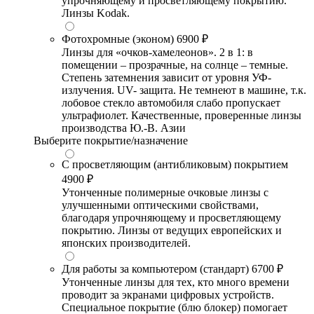
упрочняющему и просветляющему покрытию.
Линзы Kodak.
Фотохромные (эконом)
6900 ₽
Линзы для «очков-хамелеонов». 2 в 1: в
помещении – прозрачные, на солнце – темные.
Степень затемнения зависит от уровня УФ-
излучения. UV- защита. Не темнеют в машине, т.к.
лобовое стекло автомобиля слабо пропускает
ультрафиолет. Качественные, проверенные линзы
производства Ю.-В. Азии
Выберите покрытие/назначение
С просветляющим (антибликовым) покрытием
4900 ₽
Утонченные полимерные очковые линзы с
улучшенными оптическими свойствами,
благодаря упрочняющему и просветляющему
покрытию. Линзы от ведущих европейских и
японских производителей.
Для работы за компьютером (стандарт)
6700 ₽
Утонченные линзы для тех, кто много времени
проводит за экранами цифровых устройств.
Специальное покрытие (блю блокер) помогает