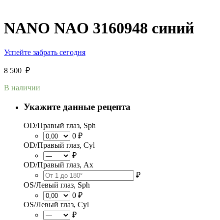
NANO NAO 3160948 синий
Успейте забрать сегодня
8 500
₽
В наличии
Укажите данные рецепта
OD/Правый глаз, Sph
0 ₽
OD/Правый глаз, Cyl
₽
OD/Правый глаз, Ax
₽
OS/Левый глаз, Sph
0 ₽
OS/Левый глаз, Cyl
₽