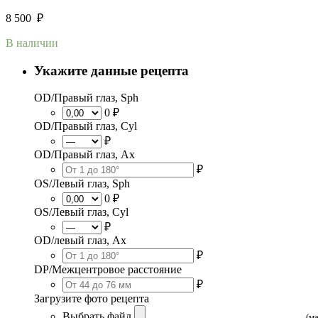
8 500
₽
В наличии
Укажите данные рецепта
OD/Правый глаз, Sph
0 ₽
OD/Правый глаз, Cyl
₽
OD/Правый глаз, Ax
₽
OS/Левый глаз, Sph
0 ₽
OS/Левый глаз, Cyl
₽
OD/левый глаз, Ax
₽
DP/Межцентровое расстояние
₽
Загрузите фото рецепта
Выбрать файл
(м