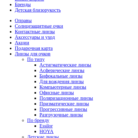
Бренды
Детская близорукость
Оправы
Солнцезащитные очки
Контактные линзы
Аксессуары и уход
Акции
Подарочная карта
Линзы для очков
По типу
Астигматические линзы
Асферические линзы
Бифокальные линзы
Для вождения линзы
Компьютерные линзы
Офисные линзы
Поляризационные линзы
Призматические линзы
Прогрессивные линзы
Разгрузочные линзы
По бренду
Essilor
HOYA
Детские линзы