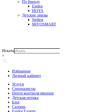
По бренду
Essilor
HOYA
Детские линзы
Stellest
MiYOSMART
Искать
×
Избранное
Личный кабинет
Услуги
Специалисты
Центр контроля миопии
Детская оптика
Блог
Салоны
Essilor Experts