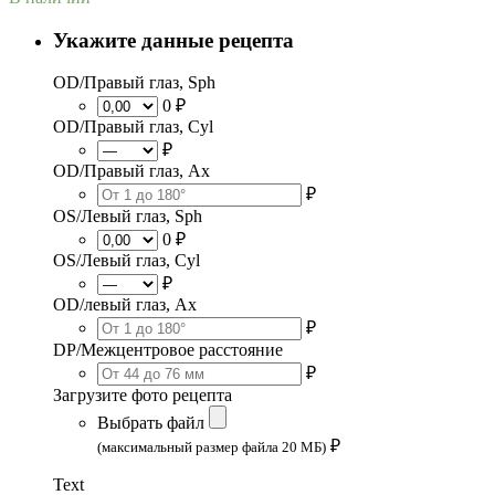
Укажите данные рецепта
OD/Правый глаз, Sph
0 ₽
OD/Правый глаз, Cyl
₽
OD/Правый глаз, Ax
₽
OS/Левый глаз, Sph
0 ₽
OS/Левый глаз, Cyl
₽
OD/левый глаз, Ax
₽
DP/Межцентровое расстояние
₽
Загрузите фото рецепта
Выбрать файл
₽
(максимальный размер файла 20 МБ)
Text