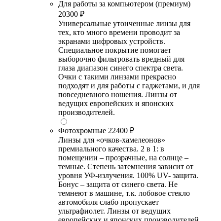
Для работы за компьютером (премиум)
20300 ₽
Универсальные утонченные линзы для
тех, кто много времени проводит за
экранами цифровых устройств.
Специальное покрытие помогает
выборочно фильтровать вредный для
глаза диапазон синего спектра света.
Очки с такими линзами прекрасно
подходят и для работы с гаджетами, и для
повседневного ношения. Линзы от
ведущих европейских и японских
производителей.
Фотохромные
22400 ₽
Линзы для «очков-хамелеонов»
премиального качества. 2 в 1: в
помещении – прозрачные, на солнце –
темные. Степень затемнения зависит от
уровня УФ-излучения. 100% UV- защита.
Бонус – защита от синего света. Не
темнеют в машине, т.к. лобовое стекло
автомобиля слабо пропускает
ультрафиолет. Линзы от ведущих
европейских и японских производителей.