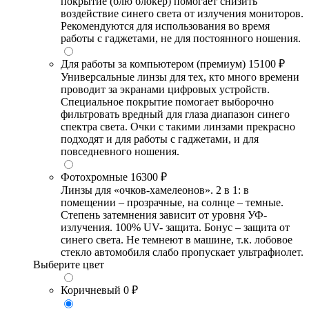
покрытие (блю блокер) помогает снизить
воздействие синего света от излучения мониторов.
Рекомендуются для использования во время
работы с гаджетами, не для постоянного ношения.
Для работы за компьютером (премиум)
15100 ₽
Универсальные линзы для тех, кто много времени
проводит за экранами цифровых устройств.
Специальное покрытие помогает выборочно
фильтровать вредный для глаза диапазон синего
спектра света. Очки с такими линзами прекрасно
подходят и для работы с гаджетами, и для
повседневного ношения.
Фотохромные
16300 ₽
Линзы для «очков-хамелеонов». 2 в 1: в
помещении – прозрачные, на солнце – темные.
Степень затемнения зависит от уровня УФ-
излучения. 100% UV- защита. Бонус – защита от
синего света. Не темнеют в машине, т.к. лобовое
стекло автомобиля слабо пропускает ультрафиолет.
Выберите цвет
Коричневый
0 ₽