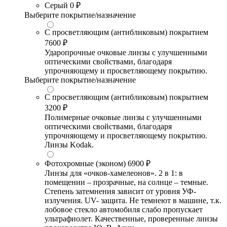
Серый
0 ₽
Выберите покрытие/назначение
С просветляющим (антибликовым) покрытием
7600 ₽
Ударопрочные очковые линзы с улучшенными
оптическими свойствами, благодаря
упрочняющему и просветляющему покрытию.
Выберите покрытие/назначение
С просветляющим (антибликовым) покрытием
3200 ₽
Полимерные очковые линзы с улучшенными
оптическими свойствами, благодаря
упрочняющему и просветляющему покрытию.
Линзы Kodak.
Фотохромные (эконом)
6900 ₽
Линзы для «очков-хамелеонов». 2 в 1: в
помещении – прозрачные, на солнце – темные.
Степень затемнения зависит от уровня УФ-
излучения. UV- защита. Не темнеют в машине, т.к.
лобовое стекло автомобиля слабо пропускает
ультрафиолет. Качественные, проверенные линзы