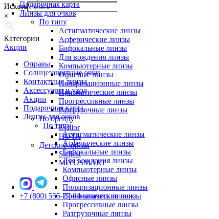
Подарочная карта
Искать
Линзы для очков
×
По типу
Астигматические линзы
Категории
Асферические линзы
Акции
Бифокальные линзы
Для вождения линзы
Оправы
Компьютерные линзы
Солнцезащитные очки
Офисные линзы
Контактные линзы
Поляризационные линзы
Аксессуары и уход
Призматические линзы
Акции
Прогрессивные линзы
Подарочная карта
Разгрузочные линзы
Линзы для очков
По бренду
По типу
Essilor
Астигматические линзы
HOYA
Асферические линзы
Детские линзы
Бифокальные линзы
Stellest
Для вождения линзы
MiYOSMART
Компьютерные линзы
Офисные линзы
Поляризационные линзы
+7 (800) 555-27-04
Призматические линзы
заказать звонок
Прогрессивные линзы
Разгрузочные линзы