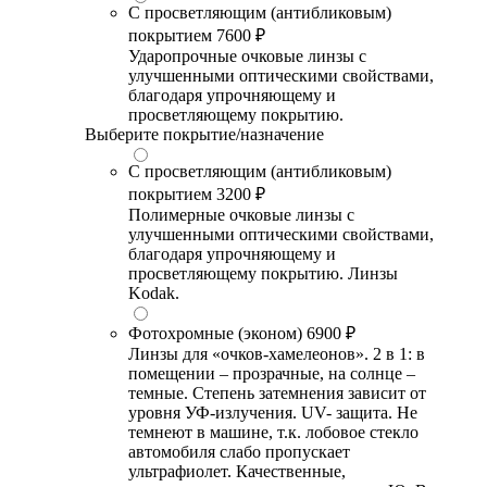
С просветляющим (антибликовым)
покрытием
7600 ₽
Ударопрочные очковые линзы с
улучшенными оптическими свойствами,
благодаря упрочняющему и
просветляющему покрытию.
Выберите покрытие/назначение
С просветляющим (антибликовым)
покрытием
3200 ₽
Полимерные очковые линзы с
улучшенными оптическими свойствами,
благодаря упрочняющему и
просветляющему покрытию. Линзы
Kodak.
Фотохромные (эконом)
6900 ₽
Линзы для «очков-хамелеонов». 2 в 1: в
помещении – прозрачные, на солнце –
темные. Степень затемнения зависит от
уровня УФ-излучения. UV- защита. Не
темнеют в машине, т.к. лобовое стекло
автомобиля слабо пропускает
ультрафиолет. Качественные,