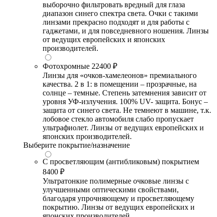
выборочно фильтровать вредный для глаза
диапазон синего спектра света. Очки с такими
линзами прекрасно подходят и для работы с
гаджетами, и для повседневного ношения. Линзы
от ведущих европейских и японских
производителей.
Фотохромные
22400 ₽
Линзы для «очков-хамелеонов» премиального
качества. 2 в 1: в помещении – прозрачные, на
солнце – темные. Степень затемнения зависит от
уровня УФ-излучения. 100% UV- защита. Бонус –
защита от синего света. Не темнеют в машине, т.к.
лобовое стекло автомобиля слабо пропускает
ультрафиолет. Линзы от ведущих европейских и
японских производителей.
Выберите покрытие/назначение
С просветляющим (антибликовым) покрытием
8400 ₽
Ультратонкие полимерные очковые линзы с
улучшенными оптическими свойствами,
благодаря упрочняющему и просветляющему
покрытию. Линзы от ведущих европейских и
японских производителей.