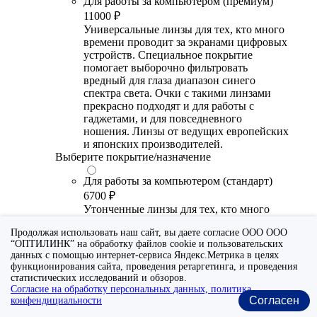
Для работы за компьютером (премиум)
11000 ₽
Универсальные линзы для тех, кто много
времени проводит за экранами цифровых
устройств. Специальное покрытие
помогает выборочно фильтровать
вредный для глаза диапазон синего
спектра света. Очки с такими линзами
прекрасно подходят и для работы с
гаджетами, и для повседневного
ношения. Линзы от ведущих европейских
и японских производителей.
Выберите покрытие/назначение
Для работы за компьютером (стандарт)
6700 ₽
Утонченные линзы для тех, кто много
времени проводит за экранами цифровых
Продолжая использовать наш сайт, вы даете согласие ООО ООО
устройств. Специальное покрытие (блю
“ОПТИЛИНК” на обработку файлов cookie и пользовательских
блокер) помогает снизить воздействие
данных с помощью интернет-сервиса Яндекс.Метрика в целях
синего света от излучения мониторов.
функционирования сайта, проведения ретаргетинга, и проведения
Рекомендуются для использования во
статистических исследований и обзоров.
время работы с гаджетами, не для
Согласие на обработку персональных данных, политика
постоянного ношения. Линзы
Согласен
конфендициальности
производства Сербии или Ю.-В. Азии.