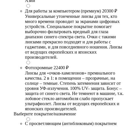
Азии
Для работы за компьютером (премиум)
20300 ₽
Универсальные утонченные линзы для тех, кто
много времени проводит за экранами цифровых
устройств. Специальное покрытие помогает
выборочно фильтровать вредный для глаза
диапазон синего спектра света. Очки с такими
линзами прекрасно подходят и для работы с
гаджетами, и для повседневного ношения. Линзы
от ведущих европейских и японских
производителей.
Фотохромные
22400 ₽
Линзы для «очков-хамелеонов» премиального
качества. 2 в 1: в помещении – прозрачные, на
солнце – темные. Степень затемнения зависит от
уровня УФ-излучения. 100% UV- защита. Бонус –
защита от синего света. Не темнеют в машине, т.к.
лобовое стекло автомобиля слабо пропускает
ультрафиолет. Линзы от ведущих европейских и
японских производителей.
Выберите покрытие/назначение
С просветляющим (антибликовым) покрытием