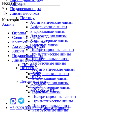
Искать
Акции
×
Подарочная карта
Линзы для очков
По типу
Категории
Астигматические линзы
Акции
Асферические линзы
Бифокальные линзы
Оправы
Для вождения линзы
Солнцезащитные очки
Компьютерные линзы
Контактные линзы
Офисные линзы
Аксессуары и уход
Поляризационные линзы
Акции
Призматические линзы
Подарочная карта
Прогрессивные линзы
Линзы для очков
Разгрузочные линзы
По типу
По бренду
Астигматические линзы
Essilor
Асферические линзы
HOYA
Бифокальные линзы
Детские линзы
Для вождения линзы
Stellest
Компьютерные линзы
MiYOSMART
Офисные линзы
Поляризационные линзы
Призматические линзы
Прогрессивные линзы
+7 (800) 555-27-04
заказать звонок
Разгрузочные линзы