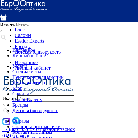
Услуги
Специалисты
Центр контроля миопии
Детская оптика
Искать
Блог
×
Салоны
Essilor Experts
Бренды
Избранное
Детская близорукость
Личный кабинет
Избранное
Услуги
Личный кабинет
Специалисты
Центр контроля миопии
Детская оптика
Блог
Салоны
Искать
Essilor Experts
×
Бренды
Детская близорукость
Оправы
Солнцезащитные очки
+7 (800) 555-27-04
заказать звонок
Контактные линзы
0
₽
0 товаров
Аксессуары и уход