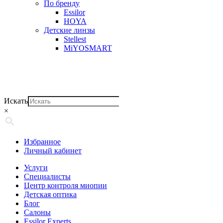
По бренду
Essilor
HOYA
Детские линзы
Stellest
MiYOSMART
Искать
×
Избранное
Личный кабинет
Услуги
Специалисты
Центр контроля миопии
Детская оптика
Блог
Салоны
Essilor Experts