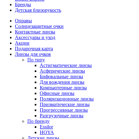
Бренды
Детская близорукость
Оправы
Солнцезащитные очки
Контактные линзы
Аксессуары и уход
Акции
Подарочная карта
Линзы для очков
По типу
Астигматические линзы
Асферические линзы
Бифокальные линзы
Для вождения линзы
Компьютерные линзы
Офисные линзы
Поляризационные линзы
Призматические линзы
Прогрессивные линзы
Разгрузочные линзы
По бренду
Essilor
HOYA
Детские линзы