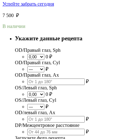
Успейте забрать сегодня
7 500
₽
В наличии
Укажите данные рецепта
OD/Правый глаз, Sph
0 ₽
OD/Правый глаз, Cyl
₽
OD/Правый глаз, Ax
₽
OS/Левый глаз, Sph
0 ₽
OS/Левый глаз, Cyl
₽
OD/левый глаз, Ax
₽
DP/Межцентровое расстояние
₽
Загрузите фото рецепта