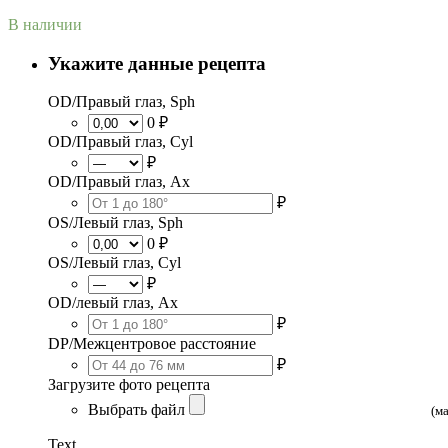
В наличии
Укажите данные рецепта
OD/Правый глаз, Sph
0 ₽
OD/Правый глаз, Cyl
₽
OD/Правый глаз, Ax
₽
OS/Левый глаз, Sph
0 ₽
OS/Левый глаз, Cyl
₽
OD/левый глаз, Ax
₽
DP/Межцентровое расстояние
₽
Загрузите фото рецепта
Выбрать файл
(м
Text