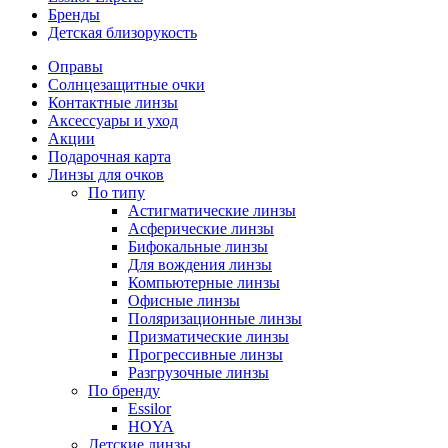
Бренды
Детская близорукость
Оправы
Солнцезащитные очки
Контактные линзы
Аксессуары и уход
Акции
Подарочная карта
Линзы для очков
По типу
Астигматические линзы
Асферические линзы
Бифокальные линзы
Для вождения линзы
Компьютерные линзы
Офисные линзы
Поляризационные линзы
Призматические линзы
Прогрессивные линзы
Разгрузочные линзы
По бренду
Essilor
HOYA
Детские линзы