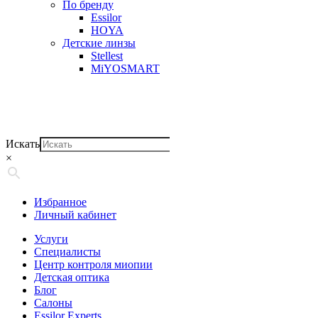
По бренду
Essilor
HOYA
Детские линзы
Stellest
MiYOSMART
Искать
×
Избранное
Личный кабинет
Услуги
Специалисты
Центр контроля миопии
Детская оптика
Блог
Салоны
Essilor Experts