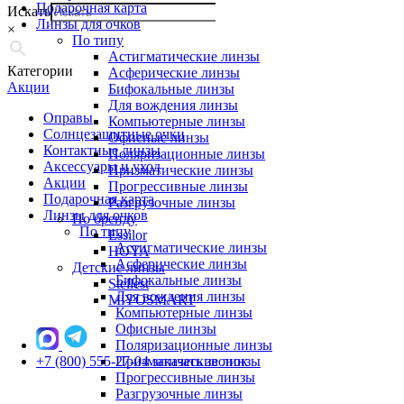
Подарочная карта
Искать
Линзы для очков
×
По типу
Астигматические линзы
Категории
Асферические линзы
Акции
Бифокальные линзы
Для вождения линзы
Оправы
Компьютерные линзы
Солнцезащитные очки
Офисные линзы
Контактные линзы
Поляризационные линзы
Аксессуары и уход
Призматические линзы
Акции
Прогрессивные линзы
Подарочная карта
Разгрузочные линзы
Линзы для очков
По бренду
По типу
Essilor
Астигматические линзы
HOYA
Асферические линзы
Детские линзы
Бифокальные линзы
Stellest
Для вождения линзы
MiYOSMART
Компьютерные линзы
Офисные линзы
Поляризационные линзы
+7 (800) 555-27-04
Призматические линзы
заказать звонок
Прогрессивные линзы
Разгрузочные линзы