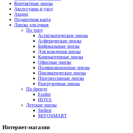
Контактные линзы
Аксессуары и уход
Акции
Подарочная карта
Линзы для очков
По типу
Астигматические линзы
Асферические линзы
Бифокальные линзы
Для вождения линзы
Компьютерные линзы
Офисные линзы
Поляризационные линзы
Призматические линзы
Прогрессивные линзы
Разгрузочные линзы
По бренду
Essilor
HOYA
Детские линзы
Stellest
MiYOSMART
Интернет-магазин