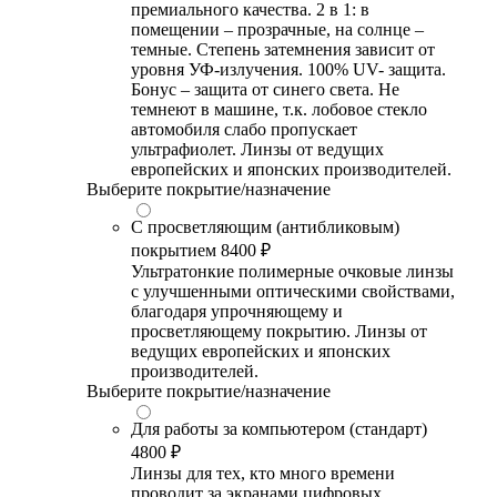
премиального качества. 2 в 1: в
помещении – прозрачные, на солнце –
темные. Степень затемнения зависит от
уровня УФ-излучения. 100% UV- защита.
Бонус – защита от синего света. Не
темнеют в машине, т.к. лобовое стекло
автомобиля слабо пропускает
ультрафиолет. Линзы от ведущих
европейских и японских производителей.
Выберите покрытие/назначение
С просветляющим (антибликовым)
покрытием
8400 ₽
Ультратонкие полимерные очковые линзы
с улучшенными оптическими свойствами,
благодаря упрочняющему и
просветляющему покрытию. Линзы от
ведущих европейских и японских
производителей.
Выберите покрытие/назначение
Для работы за компьютером (стандарт)
4800 ₽
Линзы для тех, кто много времени
проводит за экранами цифровых