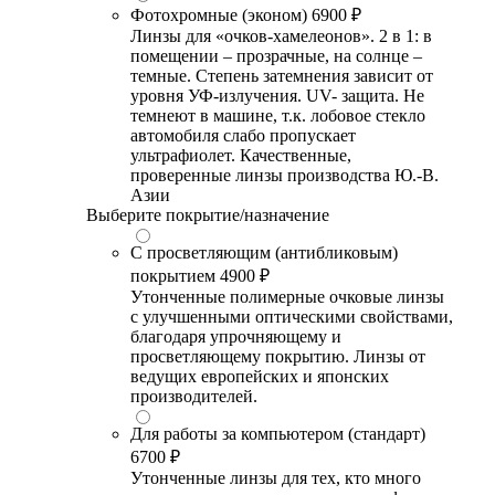
Фотохромные (эконом)
6900 ₽
Линзы для «очков-хамелеонов». 2 в 1: в
помещении – прозрачные, на солнце –
темные. Степень затемнения зависит от
уровня УФ-излучения. UV- защита. Не
темнеют в машине, т.к. лобовое стекло
автомобиля слабо пропускает
ультрафиолет. Качественные,
проверенные линзы производства Ю.-В.
Азии
Выберите покрытие/назначение
С просветляющим (антибликовым)
покрытием
4900 ₽
Утонченные полимерные очковые линзы
с улучшенными оптическими свойствами,
благодаря упрочняющему и
просветляющему покрытию. Линзы от
ведущих европейских и японских
производителей.
Для работы за компьютером (стандарт)
6700 ₽
Утонченные линзы для тех, кто много