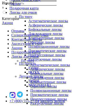
Искать
Акции
×
Подарочная карта
Линзы для очков
По типу
Категории
Астигматические линзы
Акции
Асферические линзы
Бифокальные линзы
Оправы
Для вождения линзы
Солнцезащитные очки
Компьютерные линзы
Контактные линзы
Офисные линзы
Аксессуары и уход
Поляризационные линзы
Акции
Призматические линзы
Подарочная карта
Прогрессивные линзы
Линзы для очков
Разгрузочные линзы
По типу
По бренду
Астигматические линзы
Essilor
Асферические линзы
HOYA
Бифокальные линзы
Детские линзы
Для вождения линзы
Stellest
Компьютерные линзы
MiYOSMART
Офисные линзы
Поляризационные линзы
Призматические линзы
Прогрессивные линзы
+7 (800) 555-27-04
заказать звонок
Разгрузочные линзы