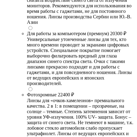
снизить воздействие синего света от излучения
мониторов. Рекомендуются для использования во
время работы с гаджетами, не для постоянного
ношения. Линзы производства Сербии или Ю.-В.
Азии
Для работы за компьютером (премиум)
20300 ₽
Универсальные утонченные линзы для тех, кто
много времени проводит за экранами цифровых
устройств. Специальное покрытие помогает
выборочно фильтровать вредный для глаза
диапазон синего спектра света. Очки с такими
линзами прекрасно подходят и для работы с
гаджетами, и для повседневного ношения. Линзы
от ведущих европейских и японских
производителей.
Фотохромные
22400 ₽
Линзы для «очков-хамелеонов» премиального
качества. 2 в 1: в помещении – прозрачные, на
солнце – темные. Степень затемнения зависит от
уровня УФ-излучения. 100% UV- защита. Бонус –
защита от синего света. Не темнеют в машине, т.к.
лобовое стекло автомобиля слабо пропускает
ультрафиолет. Линзы от ведущих европейских и