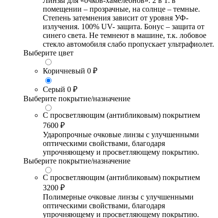
Линзы для «очков-хамелеонов». 2 в 1: в
помещении – прозрачные, на солнце – темные.
Степень затемнения зависит от уровня УФ-
излучения. 100% UV- защита. Бонус – защита от
синего света. Не темнеют в машине, т.к. лобовое
стекло автомобиля слабо пропускает ультрафиолет.
Выберите цвет
Коричневый
0 ₽
Серый
0 ₽
Выберите покрытие/назначение
С просветляющим (антибликовым) покрытием
7600 ₽
Ударопрочные очковые линзы с улучшенными
оптическими свойствами, благодаря
упрочняющему и просветляющему покрытию.
Выберите покрытие/назначение
С просветляющим (антибликовым) покрытием
3200 ₽
Полимерные очковые линзы с улучшенными
оптическими свойствами, благодаря
упрочняющему и просветляющему покрытию.