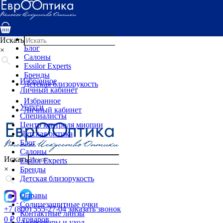
Услуги
Специалисты
Центр контроля миопии
Детская оптика
Искать
Блог
×
Салоны
Essilor Experts
Бренды
Избранное
Детская близорукость
Личный кабинет
Избранное
Услуги
Личный кабинет
Специалисты
Центр контроля миопии
Детская оптика
Блог
Салоны
Искать
Essilor Experts
×
Бренды
Детская близорукость
Оправы
Солнцезащитные очки
+7 (800) 555-27-04
заказать звонок
Контактные линзы
0
₽
0 товаров
Аксессуары и уход