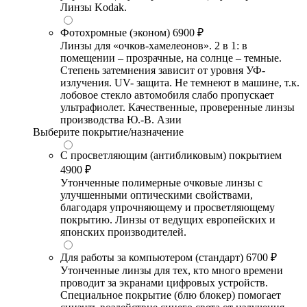
Линзы Kodak.
Фотохромные (эконом)
6900 ₽
Линзы для «очков-хамелеонов». 2 в 1: в
помещении – прозрачные, на солнце – темные.
Степень затемнения зависит от уровня УФ-
излучения. UV- защита. Не темнеют в машине, т.к.
лобовое стекло автомобиля слабо пропускает
ультрафиолет. Качественные, проверенные линзы
производства Ю.-В. Азии
Выберите покрытие/назначение
С просветляющим (антибликовым) покрытием
4900 ₽
Утонченные полимерные очковые линзы с
улучшенными оптическими свойствами,
благодаря упрочняющему и просветляющему
покрытию. Линзы от ведущих европейских и
японских производителей.
Для работы за компьютером (стандарт)
6700 ₽
Утонченные линзы для тех, кто много времени
проводит за экранами цифровых устройств.
Специальное покрытие (блю блокер) помогает