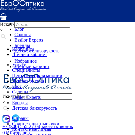
Услуги
Специалисты
Центр контроля миопии
Детская оптика
Искать
Блог
×
Салоны
Essilor Experts
Бренды
Избранное
Детская близорукость
Личный кабинет
Избранное
Услуги
Личный кабинет
Специалисты
Центр контроля миопии
Детская оптика
Блог
Салоны
Искать
Essilor Experts
×
Бренды
Детская близорукость
Оправы
Солнцезащитные очки
+7 (800) 555-27-04
заказать звонок
Контактные линзы
0
₽
0 товаров
Аксессуары и уход