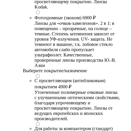
просветляющему покрытию. Линзы
Kodak.
Фотохромные (эконом)
6900 ₽
Линзы для «очков-хамелеонов». 2 в 1: в
помещении – прозрачные, на солнце –
темные. Степень затемнения зависит от
уровня УФ-излучения. UV- защита. Не
темнеют в машине, т.к. лобовое стекло
автомобиля слабо пропускает
ультрафиолет. Качественные,
проверенные линзы производства Ю.-В.
Азии
Выберите покрытие/назначение
С просветляющим (антибликовым)
покрытием
4900 ₽
Утонченные полимерные очковые линзы
с улучшенными оптическими свойствами,
благодаря упрочняющему и
просветляющему покрытию. Линзы от
ведущих европейских и японских
производителей.
Для работы за компьютером (стандарт)