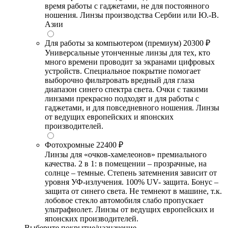
время работы с гаджетами, не для постоянного
ношения. Линзы производства Сербии или Ю.-В.
Азии
Для работы за компьютером (премиум)
20300 ₽
Универсальные утонченные линзы для тех, кто
много времени проводит за экранами цифровых
устройств. Специальное покрытие помогает
выборочно фильтровать вредный для глаза
диапазон синего спектра света. Очки с такими
линзами прекрасно подходят и для работы с
гаджетами, и для повседневного ношения. Линзы
от ведущих европейских и японских
производителей.
Фотохромные
22400 ₽
Линзы для «очков-хамелеонов» премиального
качества. 2 в 1: в помещении – прозрачные, на
солнце – темные. Степень затемнения зависит от
уровня УФ-излучения. 100% UV- защита. Бонус –
защита от синего света. Не темнеют в машине, т.к.
лобовое стекло автомобиля слабо пропускает
ультрафиолет. Линзы от ведущих европейских и
японских производителей.
Выберите покрытие/назначение