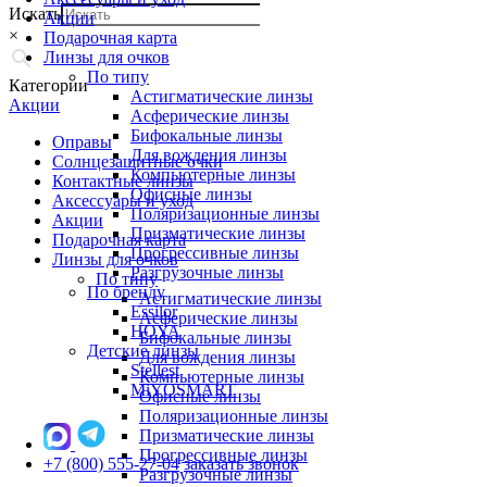
Искать
Акции
×
Подарочная карта
Линзы для очков
По типу
Категории
Астигматические линзы
Акции
Асферические линзы
Бифокальные линзы
Оправы
Для вождения линзы
Солнцезащитные очки
Компьютерные линзы
Контактные линзы
Офисные линзы
Аксессуары и уход
Поляризационные линзы
Акции
Призматические линзы
Подарочная карта
Прогрессивные линзы
Линзы для очков
Разгрузочные линзы
По типу
По бренду
Астигматические линзы
Essilor
Асферические линзы
HOYA
Бифокальные линзы
Детские линзы
Для вождения линзы
Stellest
Компьютерные линзы
MiYOSMART
Офисные линзы
Поляризационные линзы
Призматические линзы
Прогрессивные линзы
+7 (800) 555-27-04
заказать звонок
Разгрузочные линзы