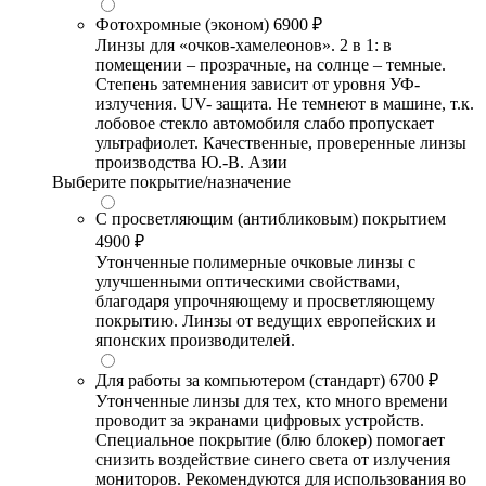
Фотохромные (эконом)
6900 ₽
Линзы для «очков-хамелеонов». 2 в 1: в
помещении – прозрачные, на солнце – темные.
Степень затемнения зависит от уровня УФ-
излучения. UV- защита. Не темнеют в машине, т.к.
лобовое стекло автомобиля слабо пропускает
ультрафиолет. Качественные, проверенные линзы
производства Ю.-В. Азии
Выберите покрытие/назначение
С просветляющим (антибликовым) покрытием
4900 ₽
Утонченные полимерные очковые линзы с
улучшенными оптическими свойствами,
благодаря упрочняющему и просветляющему
покрытию. Линзы от ведущих европейских и
японских производителей.
Для работы за компьютером (стандарт)
6700 ₽
Утонченные линзы для тех, кто много времени
проводит за экранами цифровых устройств.
Специальное покрытие (блю блокер) помогает
снизить воздействие синего света от излучения
мониторов. Рекомендуются для использования во