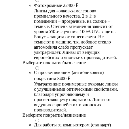
Фотохромные
22400 ₽
Линзы для «очков-хамелеонов»
премиального качества. 2 в 1: в
помещении – прозрачные, на солнце –
темные. Степень затемнения зависит от
уровня УФ-излучения. 100% UV- защита.
Бонус – защита от синего света. Не
темнеют в машине, т.к. лобовое стекло
автомобиля слабо пропускает
ультрафиолет. Линзы от ведущих
европейских и японских производителей.
Выберите покрытие/назначение
С просветляющим (антибликовым)
покрытием
8400 ₽
Ультратонкие полимерные очковые линзы
с улучшенными оптическими свойствами,
благодаря упрочняющему и
просветляющему покрытию. Линзы от
ведущих европейских и японских
производителей.
Выберите покрытие/назначение
Для работы за компьютером (стандарт)