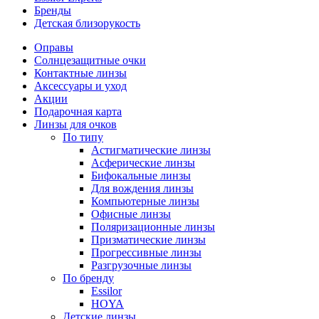
Бренды
Детская близорукость
Оправы
Солнцезащитные очки
Контактные линзы
Аксессуары и уход
Акции
Подарочная карта
Линзы для очков
По типу
Астигматические линзы
Асферические линзы
Бифокальные линзы
Для вождения линзы
Компьютерные линзы
Офисные линзы
Поляризационные линзы
Призматические линзы
Прогрессивные линзы
Разгрузочные линзы
По бренду
Essilor
HOYA
Детские линзы