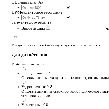
OD/левый глаз, Ax
₽
DP/Межцентровое расстояние
₽
Загрузите фото рецепта
Выбрать файл
(м
Text
Введите рецепт, чтобы увидеть доступные варианты
Для дали/чтения
Выберите тип линз
Стандартные
0 ₽
Очковые линзы стандартной толщины, оптимальный в
Ударопрочные
0 ₽
Очковые линзы из сверхпрочного полимерного матери
титановых оправ.
Утонченные
0 ₽