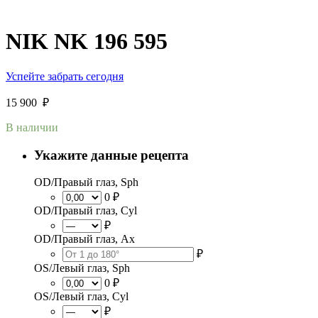
NIK NK 196 595
Успейте забрать сегодня
15 900
₽
В наличии
Укажите данные рецепта
OD/Правый глаз, Sph
0 ₽
OD/Правый глаз, Cyl
₽
OD/Правый глаз, Ax
₽
OS/Левый глаз, Sph
0 ₽
OS/Левый глаз, Cyl
₽