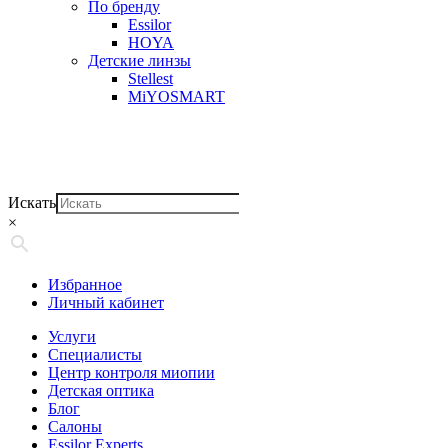
По бренду
Essilor
HOYA
Детские линзы
Stellest
MiYOSMART
Искать
×
Избранное
Личный кабинет
Услуги
Специалисты
Центр контроля миопии
Детская оптика
Блог
Салоны
Essilor Experts